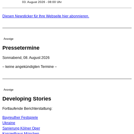
03. August 2026 - 08:00 Uhr
Elena Tzavara wird neue Opernintendantin am
Nationaltheater Mannheim
Diesen Newsticker für Ihre Webseite
hier
abonnieren.
29. Juli 2026 - 11:39 Uhr
Regensburger Generalmusikdirektor Stefan Veselka
geht 2027
23. Juli 2026 - 17:27 Uhr
Anzeige
Kammerorchester Heilbronn: Chefdirigent Risto Joost
Pressetermine
verlängert bis 2030
21. Juli 2026 - 13:08 Uhr
Sonnabend, 08. August 2026
Opernhäuser gedenken vertriebener jüdischer
– keine angekündigten Termine –
Ensemblemitglieder
20. Juli 2026 - 18:15 Uhr
Bayreuth erwartet prominente Gäste zum Start der
Festspiele
Anzeige
17. Juli 2026 - 18:03 Uhr
Developing Stories
Dirigent Nicolás Pasquet mit Würth-Preis der
Jeunesses Musicales ausgezeichnet
07. August 2026 - 13:20 Uhr
Fortlaufende Berichterstattung:
Bayreuther Festspiele
Ukraine
Sanierung Kölner Oper
Konzerthaus München