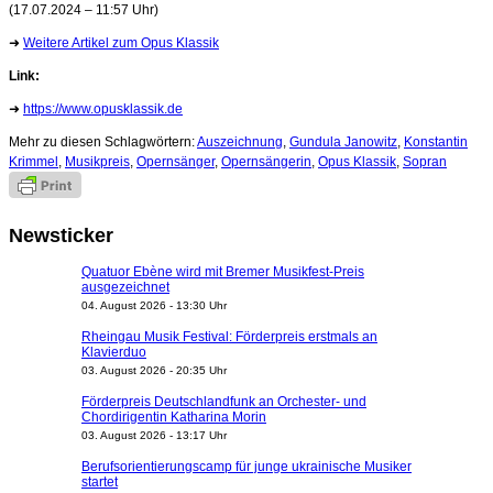
(17.07.2024 – 11:57 Uhr)
➜
Weitere Artikel zum Opus Klassik
Link:
➜
https://www.opusklassik.de
Mehr zu diesen Schlagwörtern:
Auszeichnung
,
Gundula Janowitz
,
Konstantin
Krimmel
,
Musikpreis
,
Opernsänger
,
Opernsängerin
,
Opus Klassik
,
Sopran
Newsticker
Quatuor Ebène wird mit Bremer Musikfest-Preis
ausgezeichnet
04. August 2026 - 13:30 Uhr
Rheingau Musik Festival: Förderpreis erstmals an
Klavierduo
03. August 2026 - 20:35 Uhr
Förderpreis Deutschlandfunk an Orchester- und
Chordirigentin Katharina Morin
03. August 2026 - 13:17 Uhr
Berufsorientierungscamp für junge ukrainische Musiker
startet