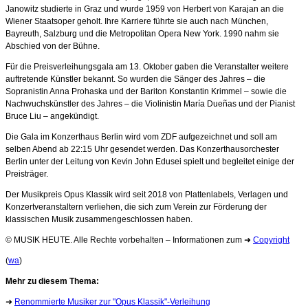
Janowitz studierte in Graz und wurde 1959 von Herbert von Karajan an die
Wiener Staatsoper geholt. Ihre Karriere führte sie auch nach München,
Bayreuth, Salzburg und die Metropolitan Opera New York. 1990 nahm sie
Abschied von der Bühne.
Für die Preisverleihungsgala am 13. Oktober gaben die Veranstalter weitere
auftretende Künstler bekannt. So wurden die Sänger des Jahres – die
Sopranistin Anna Prohaska und der Bariton Konstantin Krimmel – sowie die
Nachwuchskünstler des Jahres – die Violinistin María Dueñas und der Pianist
Bruce Liu – angekündigt.
Die Gala im Konzerthaus Berlin wird vom ZDF aufgezeichnet und soll am
selben Abend ab 22:15 Uhr gesendet werden. Das Konzerthausorchester
Berlin unter der Leitung von Kevin John Edusei spielt und begleitet einige der
Preisträger.
Der Musikpreis Opus Klassik wird seit 2018 von Plattenlabels, Verlagen und
Konzertveranstaltern verliehen, die sich zum Verein zur Förderung der
klassischen Musik zusammengeschlossen haben.
© MUSIK HEUTE. Alle Rechte vorbehalten – Informationen zum ➜
Copyright
(
wa
)
Mehr zu diesem Thema:
➜
Renommierte Musiker zur "Opus Klassik"-Verleihung