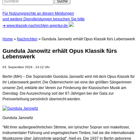
Für Nutzungsrechte an diesen Meldungen
und weitere Dienstleistungen besuchen Sie bitte
➜
www.klassik-nachrichten-agentur.de
Home
»
Nachrichten
» Gundula Janowitz erhält Opus Klassik fürs Lebenswerk
Gundula Janowitz erhält Opus Klassik fürs
Lebenswerk
03. September 2024 - 14:12 Uhr
Berlin (MH) – Die Sopranistin Gundula Janowitz wird mit dem Opus Klassik für
ihr Lebenswerk geehrt. Die Österreicherin sei eine der größten Sängerinnen
unserer Zeit, erklärte der Verein zur Förderung der Klassischen Musik am
Dienstag. Die Auszeichnung soll der 87-Jährigen bei der Gala zur
Preisverleihung persönlich überreicht werden.
Gundula Janowitz
"Mit ihrer außergewöhnlichen Stimme, ein lyrischer Sopran von makelloser,
instrumentaler Führung und engelsgleichem Timbre, hat sie die internationale
Musikszene über Jahrzehnte geprägt", hieß es. Die 1937 in Berlin geborene