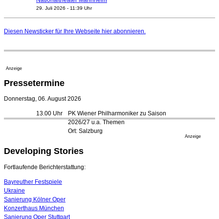
29. Juli 2026 - 11:39 Uhr
Regensburger Generalmusikdirektor Stefan Veselka
geht 2027
Diesen Newsticker für Ihre Webseite
hier
abonnieren.
23. Juli 2026 - 17:27 Uhr
Kammerorchester Heilbronn: Chefdirigent Risto Joost
verlängert bis 2030
21. Juli 2026 - 13:08 Uhr
Anzeige
Opernhäuser gedenken vertriebener jüdischer
Pressetermine
Ensemblemitglieder
20. Juli 2026 - 18:15 Uhr
Donnerstag, 06. August 2026
Bayreuth erwartet prominente Gäste zum Start der
13.00 Uhr
PK Wiener Philharmoniker zu Saison
Festspiele
2026/27 u.a. Themen
17. Juli 2026 - 18:03 Uhr
Ort: Salzburg
Düsseldorfer Stadtrat beendet Pläne für Opernhaus-
Anzeige
Neubau
Developing Stories
16. Juli 2026 - 22:49 Uhr
Quatuor Ebène wird mit Bremer Musikfest-Preis
Fortlaufende Berichterstattung:
ausgezeichnet
04. August 2026 - 13:30 Uhr
Bayreuther Festspiele
Ukraine
Sanierung Kölner Oper
Konzerthaus München
Sanierung Oper Stuttgart