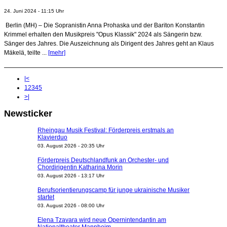
24. Juni 2024 - 11:15 Uhr
Berlin (MH) – Die Sopranistin Anna Prohaska und der Bariton Konstantin
Krimmel erhalten den Musikpreis "Opus Klassik" 2024 als Sängerin bzw.
Sänger des Jahres. Die Auszeichnung als Dirigent des Jahres geht an Klaus
Mäkelä, teilte ...
[mehr]
|<
1
2
3
4
5
>|
Newsticker
Rheingau Musik Festival: Förderpreis erstmals an
Klavierduo
03. August 2026 - 20:35 Uhr
Förderpreis Deutschlandfunk an Orchester- und
Chordirigentin Katharina Morin
03. August 2026 - 13:17 Uhr
Berufsorientierungscamp für junge ukrainische Musiker
startet
03. August 2026 - 08:00 Uhr
Elena Tzavara wird neue Opernintendantin am
Nationaltheater Mannheim