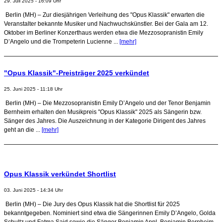
29. Juli 2025 - 16:09 Uhr
Berlin (MH) – Zur diesjährigen Verleihung des "Opus Klassik" erwarten die
Veranstalter bekannte Musiker und Nachwuchskünstler. Bei der Gala am 12.
Oktober im Berliner Konzerthaus werden etwa die Mezzosopranistin Emily
D’Angelo und die Trompeterin Lucienne ...
[mehr]
"Opus Klassik"-Preisträger 2025 verkündet
25. Juni 2025 - 11:18 Uhr
Berlin (MH) – Die Mezzosopranistin Emily D’Angelo und der Tenor Benjamin
Bernheim erhalten den Musikpreis "Opus Klassik" 2025 als Sängerin bzw.
Sänger des Jahres. Die Auszeichnung in der Kategorie Dirigent des Jahres
geht an die ...
[mehr]
Opus Klassik verkündet Shortlist
03. Juni 2025 - 14:34 Uhr
Berlin (MH) – Die Jury des Opus Klassik hat die Shortlist für 2025
bekanntgegeben. Nominiert sind etwa die Sängerinnen Emily D’Angelo, Golda
Schultz und Fatma Said sowie die Sänger Benjamin Appl, Benjamin Bernheim