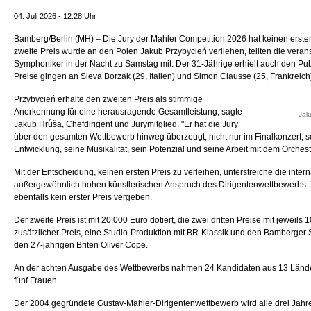
04. Juli 2026 - 12:28 Uhr
Bamberg/Berlin (MH) – Die Jury der Mahler Competition 2026 hat keinen erste
zweite Preis wurde an den Polen Jakub Przybycień verliehen, teilten die vera
Symphoniker in der Nacht zu Samstag mit. Der 31-Jährige erhielt auch den Publ
Preise gingen an Sieva Borzak (29, Italien) und Simon Clausse (25, Frankreich
Przybycień erhalte den zweiten Preis als stimmige
Anerkennung für eine herausragende Gesamtleistung, sagte
Jak
Jakub Hrůša, Chefdirigent und Jurymitglied. "Er hat die Jury
über den gesamten Wettbewerb hinweg überzeugt, nicht nur im Finalkonzert, 
Entwicklung, seine Musikalität, sein Potenzial und seine Arbeit mit dem Orchest
Mit der Entscheidung, keinen ersten Preis zu verleihen, unterstreiche die inter
außergewöhnlich hohen künstlerischen Anspruch des Dirigentenwettbewerbs.
ebenfalls kein erster Preis vergeben.
Der zweite Preis ist mit 20.000 Euro dotiert, die zwei dritten Preise mit jeweils 
zusätzlicher Preis, eine Studio-Produktion mit BR-Klassik und den Bamberger
den 27-jährigen Briten Oliver Cope.
An der achten Ausgabe des Wettbewerbs nahmen 24 Kandidaten aus 13 Lände
fünf Frauen.
Der 2004 gegründete Gustav-Mahler-Dirigentenwettbewerb wird alle drei Jahre 