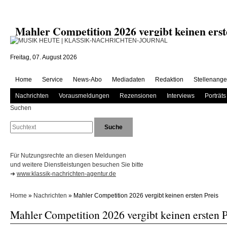
Mahler Competition 2026 vergibt keinen er
Freitag, 07. August 2026
Home
Service
News-Abo
Mediadaten
Redaktion
Stellenange
Nachrichten
Vorausmeldungen
Rezensionen
Interviews
Porträts
Suchen
Für Nutzungsrechte an diesen Meldungen
und weitere Dienstleistungen besuchen Sie bitte
➜
www.klassik-nachrichten-agentur.de
Home
»
Nachrichten
» Mahler Competition 2026 vergibt keinen ersten Preis
Mahler Competition 2026 vergibt keinen ersten P