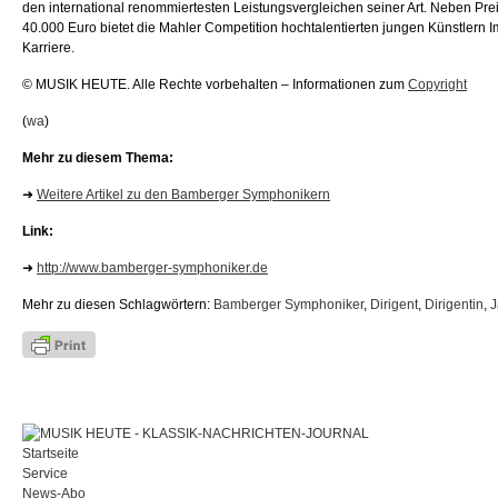
den international renommiertesten Leistungsvergleichen seiner Art. Neben Pr
40.000 Euro bietet die Mahler Competition hochtalentierten jungen Künstlern Im
Karriere.
© MUSIK HEUTE. Alle Rechte vorbehalten – Informationen zum
Copyright
(
wa
)
Mehr zu diesem Thema:
➜
Weitere Artikel zu den Bamberger Symphonikern
Link:
➜
http://www.bamberger-symphoniker.de
Mehr zu diesen Schlagwörtern:
Bamberger Symphoniker
,
Dirigent
,
Dirigentin
,
J
Startseite
Service
News-Abo