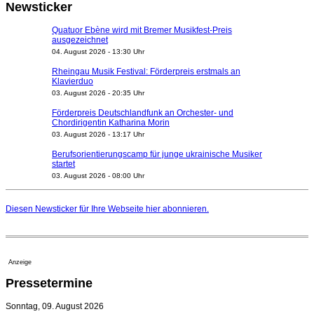
Newsticker
Quatuor Ebène wird mit Bremer Musikfest-Preis
ausgezeichnet
04. August 2026 - 13:30 Uhr
Rheingau Musik Festival: Förderpreis erstmals an
Klavierduo
03. August 2026 - 20:35 Uhr
Förderpreis Deutschlandfunk an Orchester- und
Chordirigentin Katharina Morin
03. August 2026 - 13:17 Uhr
Berufsorientierungscamp für junge ukrainische Musiker
startet
03. August 2026 - 08:00 Uhr
Elena Tzavara wird neue Opernintendantin am
Nationaltheater Mannheim
Diesen Newsticker für Ihre Webseite
hier
abonnieren.
29. Juli 2026 - 11:39 Uhr
Regensburger Generalmusikdirektor Stefan Veselka
geht 2027
23. Juli 2026 - 17:27 Uhr
Anzeige
Kammerorchester Heilbronn: Chefdirigent Risto Joost
Pressetermine
verlängert bis 2030
21. Juli 2026 - 13:08 Uhr
Sonntag, 09. August 2026