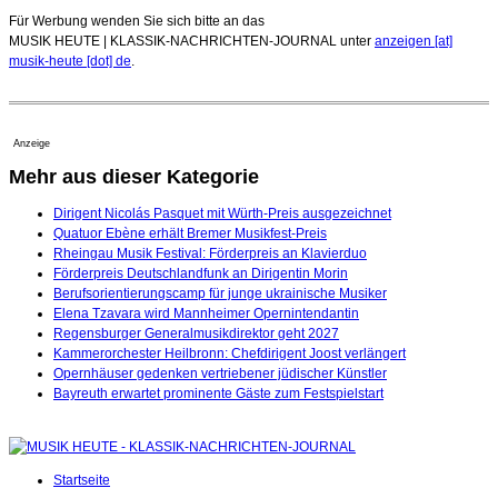
Für Werbung wenden Sie sich bitte an das
MUSIK HEUTE | KLASSIK-NACHRICHTEN-JOURNAL unter
anzeigen [at]
musik-heute [dot] de
.
Anzeige
Mehr aus dieser Kategorie
Dirigent Nicolás Pasquet mit Würth-Preis ausgezeichnet
Quatuor Ebène erhält Bremer Musikfest-Preis
Rheingau Musik Festival: Förderpreis an Klavierduo
Förderpreis Deutschlandfunk an Dirigentin Morin
Berufsorientierungscamp für junge ukrainische Musiker
Elena Tzavara wird Mannheimer Opernintendantin
Regensburger Generalmusikdirektor geht 2027
Kammerorchester Heilbronn: Chefdirigent Joost verlängert
Opernhäuser gedenken vertriebener jüdischer Künstler
Bayreuth erwartet prominente Gäste zum Festspielstart
Startseite