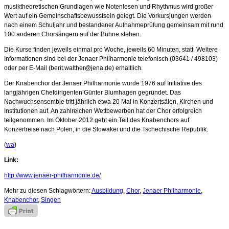
musiktheoretischen Grundlagen wie Notenlesen und Rhythmus wird großer
Wert auf ein Gemeinschaftsbewusstsein gelegt. Die Vorkursjungen werden
nach einem Schuljahr und bestandener Aufnahmeprüfung gemeinsam mit rund
100 anderen Chorsängern auf der Bühne stehen.
Die Kurse finden jeweils einmal pro Woche, jeweils 60 Minuten, statt. Weitere
Informationen sind bei der Jenaer Philharmonie telefonisch (03641 / 498103)
oder per E-Mail (berit.walther@jena.de) erhältlich.
Der Knabenchor der Jenaer Philharmonie wurde 1976 auf Initiative des
langjährigen Chefdirigenten Günter Blumhagen gegründet. Das
Nachwuchsensemble tritt jährlich etwa 20 Mal in Konzertsälen, Kirchen und
Institutionen auf. An zahlreichen Wettbewerben hat der Chor erfolgreich
teilgenommen. Im Oktober 2012 geht ein Teil des Knabenchors auf
Konzertreise nach Polen, in die Slowakei und die Tschechische Republik.
(
wa
)
Link:
http://www.jenaer-philharmonie.de/
Mehr zu diesen Schlagwörtern:
Ausbildung
,
Chor
,
Jenaer Philharmonie
,
Knabenchor
,
Singen