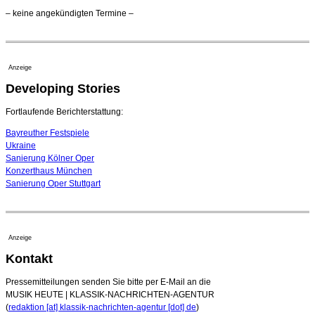
Opernhäuser gedenken vertriebener jüdischer
– keine angekündigten Termine –
Ensemblemitglieder
20. Juli 2026 - 18:15 Uhr
Bayreuth erwartet prominente Gäste zum Start der
Festspiele
Anzeige
17. Juli 2026 - 18:03 Uhr
Developing Stories
Dirigent Nicolás Pasquet mit Würth-Preis der
Jeunesses Musicales ausgezeichnet
07. August 2026 - 13:20 Uhr
Fortlaufende Berichterstattung:
Bayreuther Festspiele
Ukraine
Sanierung Kölner Oper
Konzerthaus München
Sanierung Oper Stuttgart
Anzeige
Kontakt
Pressemitteilungen senden Sie bitte per E-Mail an die
MUSIK HEUTE | KLASSIK-NACHRICHTEN-AGENTUR
(
redaktion [at] klassik-nachrichten-agentur [dot] de
)