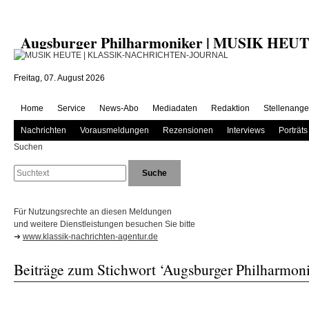
Augsburger Philharmoniker | MUSIK HEU
Freitag, 07. August 2026
Home
Service
News-Abo
Mediadaten
Redaktion
Stellenange
Nachrichten
Vorausmeldungen
Rezensionen
Interviews
Porträts
Suchen
Für Nutzungsrechte an diesen Meldungen
und weitere Dienstleistungen besuchen Sie bitte
➜
www.klassik-nachrichten-agentur.de
Beiträge zum Stichwort ‘Augsburger Philharmoni