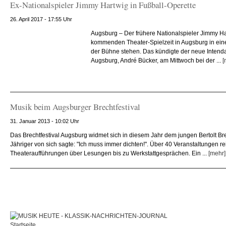
Ex-Nationalspieler Jimmy Hartwig in Fußball-Operette
26. April 2017 - 17:55 Uhr
Augsburg – Der frühere Nationalspieler Jimmy Har
kommenden Theater-Spielzeit in Augsburg in eine
der Bühne stehen. Das kündigte der neue Intend
Augsburg, André Bücker, am Mittwoch bei der ...
[
Musik beim Augsburger Brechtfestival
31. Januar 2013 - 10:02 Uhr
Das Brechtfestival Augsburg widmet sich in diesem Jahr dem jungen Bertolt Bre
Jähriger von sich sagte: "Ich muss immer dichten!". Über 40 Veranstaltungen r
Theateraufführungen über Lesungen bis zu Werkstattgesprächen. Ein ...
[mehr]
Startseite