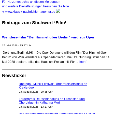
Für Nutzungsrechte an diesen Meldungen
und weitere Dienstleistungen besuchen Sie bitte
➜
www.klassik-nachrichten-agentur.de
Beiträge zum Stichwort ‘Film’
Wenders-Film "Der Himmel über Berlin" wird zur Oper
15. Mai 2026 - 15:47 Uhr
Dortmund/Berlin (MH) – Die Oper Dortmund will den Film "Der Himmel über
Berlin" von Wim Wenders als Oper adaptieren. Die Uraufführung ist für den 14.
Mai 2028 geplant, teilte das Haus am Freitag mit. Für ...
[mehr]
Newsticker
Rheingau Musik Festival: Förderpreis erstmals an
Klavierduo
03. August 2026 - 20:35 Uhr
Förderpreis Deutschlandfunk an Orchester- und
Chordirigentin Katharina Morin
03. August 2026 - 13:17 Uhr