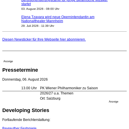
Berufsorientierungscamp für junge ukrainische Musiker
startet
03. August 2026 - 08:00 Uhr
Elena Tzavara wird neue Opernintendantin am
Nationaltheater Mannheim
29. Juli 2026 - 11:39 Uhr
Regensburger Generalmusikdirektor Stefan Veselka
geht 2027
Diesen Newsticker für Ihre Webseite
hier
abonnieren.
23. Juli 2026 - 17:27 Uhr
Kammerorchester Heilbronn: Chefdirigent Risto Joost
verlängert bis 2030
21. Juli 2026 - 13:08 Uhr
Anzeige
Opernhäuser gedenken vertriebener jüdischer
Pressetermine
Ensemblemitglieder
20. Juli 2026 - 18:15 Uhr
Donnerstag, 06. August 2026
Bayreuth erwartet prominente Gäste zum Start der
13.00 Uhr
PK Wiener Philharmoniker zu Saison
Festspiele
2026/27 u.a. Themen
17. Juli 2026 - 18:03 Uhr
Ort: Salzburg
Düsseldorfer Stadtrat beendet Pläne für Opernhaus-
Anzeige
Neubau
Developing Stories
16. Juli 2026 - 22:49 Uhr
Quatuor Ebène wird mit Bremer Musikfest-Preis
Fortlaufende Berichterstattung:
ausgezeichnet
04. August 2026 - 13:30 Uhr
Bayreuther Festspiele