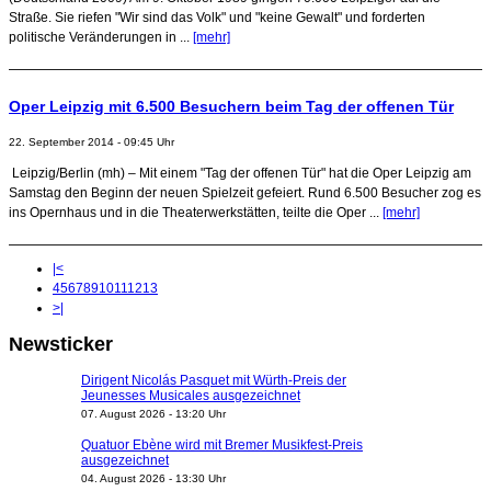
Straße. Sie riefen "Wir sind das Volk" und "keine Gewalt" und forderten
politische Veränderungen in ...
[mehr]
Oper Leipzig mit 6.500 Besuchern beim Tag der offenen Tür
22. September 2014 - 09:45 Uhr
Leipzig/Berlin (mh) – Mit einem "Tag der offenen Tür" hat die Oper Leipzig am
Samstag den Beginn der neuen Spielzeit gefeiert. Rund 6.500 Besucher zog es
ins Opernhaus und in die Theaterwerkstätten, teilte die Oper ...
[mehr]
|<
4
5
6
7
8
9
10
11
12
13
>|
Newsticker
Dirigent Nicolás Pasquet mit Würth-Preis der
Jeunesses Musicales ausgezeichnet
07. August 2026 - 13:20 Uhr
Quatuor Ebène wird mit Bremer Musikfest-Preis
ausgezeichnet
04. August 2026 - 13:30 Uhr