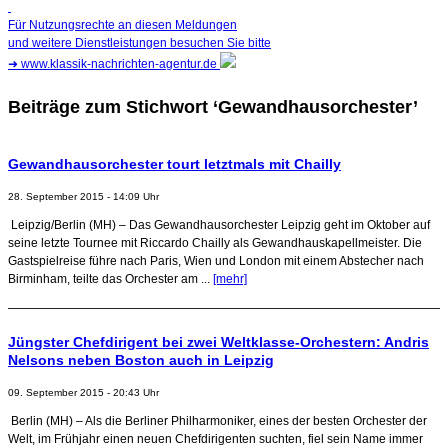
Für Nutzungsrechte an diesen Meldungen
und weitere Dienstleistungen besuchen Sie bitte
➜
www.klassik-nachrichten-agentur.de
Beiträge zum Stichwort ‘Gewandhausorchester’
Gewandhausorchester tourt letztmals mit Chailly
28. September 2015 - 14:09 Uhr
Leipzig/Berlin (MH) – Das Gewandhausorchester Leipzig geht im Oktober auf
seine letzte Tournee mit Riccardo Chailly als Gewandhauskapellmeister. Die
Gastspielreise führe nach Paris, Wien und London mit einem Abstecher nach
Birminham, teilte das Orchester am ...
[mehr]
Jüngster Chefdirigent bei zwei Weltklasse-Orchestern: Andris
Nelsons neben Boston auch in Leipzig
09. September 2015 - 20:43 Uhr
Berlin (MH) – Als die Berliner Philharmoniker, eines der besten Orchester der
Welt, im Frühjahr einen neuen Chefdirigenten suchten, fiel sein Name immer