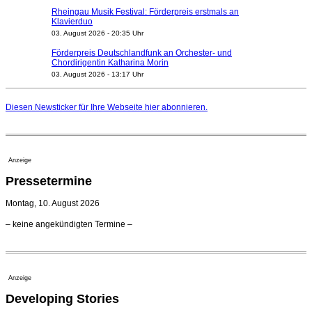
Rheingau Musik Festival: Förderpreis erstmals an
Klavierduo
03. August 2026 - 20:35 Uhr
Förderpreis Deutschlandfunk an Orchester- und
Chordirigentin Katharina Morin
03. August 2026 - 13:17 Uhr
Berufsorientierungscamp für junge ukrainische Musiker
startet
Diesen Newsticker für Ihre Webseite
hier
abonnieren.
03. August 2026 - 08:00 Uhr
Elena Tzavara wird neue Opernintendantin am
Nationaltheater Mannheim
29. Juli 2026 - 11:39 Uhr
Anzeige
Regensburger Generalmusikdirektor Stefan Veselka
Pressetermine
geht 2027
23. Juli 2026 - 17:27 Uhr
Montag, 10. August 2026
Kammerorchester Heilbronn: Chefdirigent Risto Joost
– keine angekündigten Termine –
verlängert bis 2030
21. Juli 2026 - 13:08 Uhr
Opernhäuser gedenken vertriebener jüdischer
Ensemblemitglieder
Anzeige
20. Juli 2026 - 18:15 Uhr
Developing Stories
Leslie Suganandarajah neuer Chefdirigent des
Landesjugendsinfonieorchesters Hessen