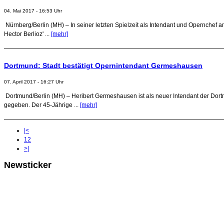
04. Mai 2017 - 16:53 Uhr
Nürnberg/Berlin (MH) – In seiner letzten Spielzeit als Intendant und Opernchef
Hector Berlioz' ...
[mehr]
Dortmund: Stadt bestätigt Opernintendant Germeshausen
07. April 2017 - 16:27 Uhr
Dortmund/Berlin (MH) – Heribert Germeshausen ist als neuer Intendant der Dort
gegeben. Der 45-Jährige ...
[mehr]
|<
1
2
>|
Newsticker