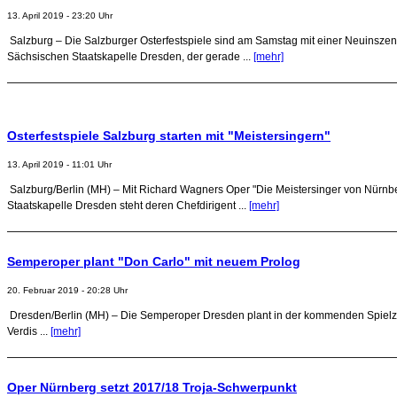
13. April 2019 - 23:20 Uhr
Salzburg – Die Salzburger Osterfestspiele sind am Samstag mit einer Neuinszen
Sächsischen Staatskapelle Dresden, der gerade ...
[mehr]
Osterfestspiele Salzburg starten mit "Meistersingern"
13. April 2019 - 11:01 Uhr
Salzburg/Berlin (MH) – Mit Richard Wagners Oper "Die Meistersinger von Nürnbe
Staatskapelle Dresden steht deren Chefdirigent ...
[mehr]
Semperoper plant "Don Carlo" mit neuem Prolog
20. Februar 2019 - 20:28 Uhr
Dresden/Berlin (MH) – Die Semperoper Dresden plant in der kommenden Spielzeit
Verdis ...
[mehr]
Oper Nürnberg setzt 2017/18 Troja-Schwerpunkt