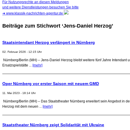
Für Nutzungsrechte an diesen Meldungen
und weitere Dienstleistungen besuchen Sie bitte
➜
www.klassik-nachrichten-agentur.de
Beiträge zum Stichwort ‘Jens-Daniel Herzog’
Staatsintendant Herzog verlängert in Nürnberg
02. Februar 2026 - 12:15 Uhr
Nürnberg/Berlin (MH) – Jens-Daniel Herzog bleibt weitere fünf Jahre Intendant un
Ersatzspielstätte ...
[mehr]
Oper Nürnberg vor erster Saison mit neuem GMD
11. Mai 2023 - 18:14 Uhr
Nürnberg/Berlin (MH) – Das Staatstheater Nürnberg erweitert sein Angebot in d
Herzog mit dem neuen ...
[mehr]
Staatstheater Nürnberg zeigt Solidarität mit Ukraine