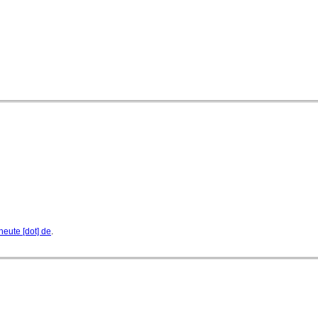
ausgezeichnet
04. August 2026 - 13:30 Uhr
heute [dot] de
.