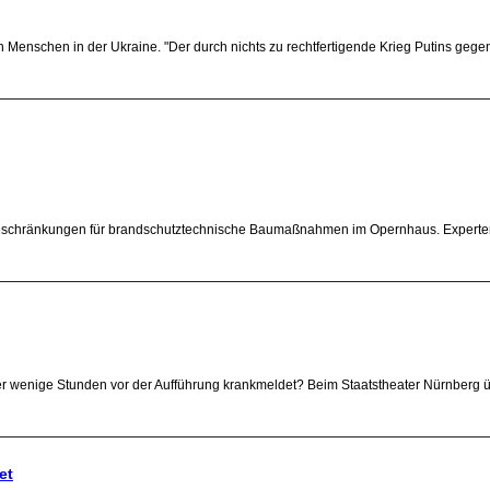
n Menschen in der Ukraine. "Der durch nichts zu rechtfertigende Krieg Putins gege
Beschränkungen für brandschutztechnische Baumaßnahmen im Opernhaus. Experten ei
er wenige Stunden vor der Aufführung krankmeldet? Beim Staatstheater Nürnberg
et