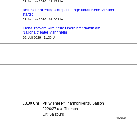
03. August 2026 - 13:17 Uhr
Berufsorientierungscamp für junge ukrainische Musiker
startet
03. August 2026 - 08:00 Uhr
Elena Tzavara wird neue Opernintendantin am
Nationaltheater Mannheim
29. Juli 2026 - 11:39 Uhr
Regensburger Generalmusikdirektor Stefan Veselka
geht 2027
23. Juli 2026 - 17:27 Uhr
Kammerorchester Heilbronn: Chefdirigent Risto Joost
verlängert bis 2030
21. Juli 2026 - 13:08 Uhr
Opernhäuser gedenken vertriebener jüdischer
Ensemblemitglieder
20. Juli 2026 - 18:15 Uhr
Bayreuth erwartet prominente Gäste zum Start der
13.00 Uhr
PK Wiener Philharmoniker zu Saison
Festspiele
2026/27 u.a. Themen
17. Juli 2026 - 18:03 Uhr
Ort: Salzburg
Düsseldorfer Stadtrat beendet Pläne für Opernhaus-
Anzeige
Neubau
16. Juli 2026 - 22:49 Uhr
Quatuor Ebène wird mit Bremer Musikfest-Preis