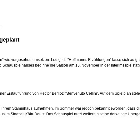
t
 geplant
en" wie vorgesehen umsetzen. Lediglich "Hoffmanns Erzählungen" lasse sich aufgrun
d Schauspielhauses beginne die Saison am 15. November in der Interimsspielstätt
Kölner Erstaufführung von Hector Berlioz' "Benvenuto Cellini". Auf dem Spielplan s
in ihrem Stammhaus aufnehmen. Im Sommer war jedoch bekanntgeworden, dass die
us im Stadtteil Köln-Deutz. Das Schauspiel nutzt weiterhin seine derzeitige Überg