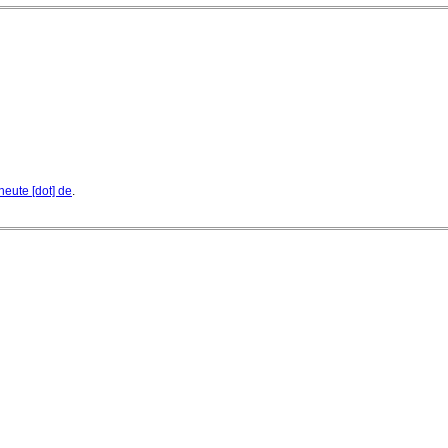
heute [dot] de
.