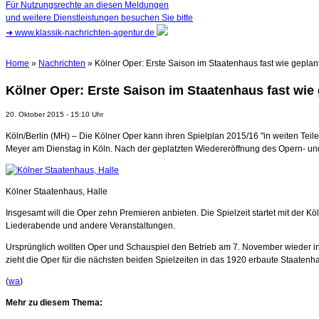
Für Nutzungsrechte an diesen Meldungen
und weitere Dienstleistungen besuchen Sie bitte
➜
www.klassik-nachrichten-agentur.de
Home
»
Nachrichten
» Kölner Oper: Erste Saison im Staatenhaus fast wie geplan
Kölner Oper: Erste Saison im Staatenhaus fast wie
20. Oktober 2015 - 15:10 Uhr
Köln/Berlin (MH) – Die Kölner Oper kann ihren Spielplan 2015/16 "in weiten Teil
Meyer am Dienstag in Köln. Nach der geplatzten Wiedereröffnung des Opern- un
Kölner Staatenhaus, Halle
Insgesamt will die Oper zehn Premieren anbieten. Die Spielzeit startet mit der 
Liederabende und andere Veranstaltungen.
Ursprünglich wollten Oper und Schauspiel den Betrieb am 7. November wieder 
zieht die Oper für die nächsten beiden Spielzeiten in das 1920 erbaute Staatenha
(
wa
)
Mehr zu diesem Thema: