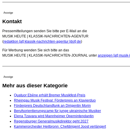
Anzeige
Kontakt
Pressemitteilungen senden Sie bitte per E-Mail an die
MUSIK HEUTE | KLASSIK-NACHRICHTEN-AGENTUR
(
redaktion [at] klassik-nachrichten-agentur [dot] de
)
Für Werbung wenden Sie sich bitte an das
MUSIK HEUTE | KLASSIK-NACHRICHTEN-JOURNAL unter
anzeigen [at] musik-
Anzeige
Mehr aus dieser Kategorie
Quatuor Ebène erhält Bremer Musikfest-Preis
Rheingau Musik Festival: Förderpreis an Klavierduo
Förderpreis Deutschlandfunk an Dirigentin Morin
Berufsorientierungscamp für junge ukrainische Musiker
Elena Tzavara wird Mannheimer Opernintendantin
Regensburger Generalmusikdirektor geht 2027
Kammerorchester Heilbronn: Chefdirigent Joost verlängert