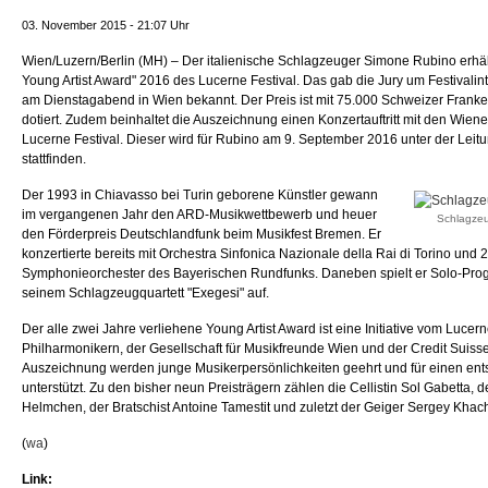
03. November 2015 - 21:07 Uhr
Wien/Luzern/Berlin (MH) – Der italienische Schlagzeuger Simone Rubino erhäl
Young Artist Award" 2016 des Lucerne Festival. Das gab die Jury um Festivalin
am Dienstagabend in Wien bekannt. Der Preis ist mit 75.000 Schweizer Franke
dotiert. Zudem beinhaltet die Auszeichnung einen Konzertauftritt mit den Wien
Lucerne Festival. Dieser wird für Rubino am 9. September 2016 unter der Lei
stattfinden.
Der 1993 in Chiavasso bei Turin geborene Künstler gewann
im vergangenen Jahr den ARD-Musikwettbewerb und heuer
Schlagze
den Förderpreis Deutschlandfunk beim Musikfest Bremen. Er
konzertierte bereits mit Orchestra Sinfonica Nazionale della Rai di Torino und
Symphonieorchester des Bayerischen Rundfunks. Daneben spielt er Solo-Progr
seinem Schlagzeugquartett "Exegesi" auf.
Der alle zwei Jahre verliehene Young Artist Award ist eine Initiative vom Lucer
Philharmonikern, der Gesellschaft für Musikfreunde Wien und der Credit Suisse
Auszeichnung werden junge Musikerpersönlichkeiten geehrt und für einen e
unterstützt. Zu den bisher neun Preisträgern zählen die Cellistin Sol Gabetta, d
Helmchen, der Bratschist Antoine Tamestit und zuletzt der Geiger Sergey Khac
(
wa
)
Link: