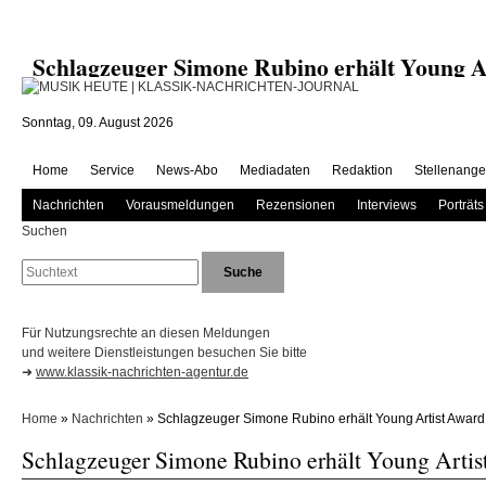
Schlagzeuger Simone Rubino erhält Young
Sonntag, 09. August 2026
Home
Service
News-Abo
Mediadaten
Redaktion
Stellenange
Nachrichten
Vorausmeldungen
Rezensionen
Interviews
Porträts
Suchen
Für Nutzungsrechte an diesen Meldungen
und weitere Dienstleistungen besuchen Sie bitte
➜
www.klassik-nachrichten-agentur.de
Home
»
Nachrichten
» Schlagzeuger Simone Rubino erhält Young Artist Award
Schlagzeuger Simone Rubino erhält Young Artis