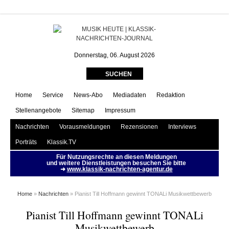
Pianist Till Hoffmann gewinnt
TONALi Musikwettbewerb | MUSIK
HEUTE
Donnerstag, 06. August 2026
SUCHEN
Home
Service
News-Abo
Mediadaten
Redaktion
Stellenangebote
Sitemap
Impressum
Nachrichten
Vorausmeldungen
Rezensionen
Interviews
Porträts
Klassik.TV
Für Nutzungsrechte an diesen Meldungen
und weitere Dienstleistungen besuchen Sie bitte
➜
www.klassik-nachrichten-agentur.de
Home
»
Nachrichten
» Pianist Till Hoffmann gewinnt TONALi Musikwettbewerb
Pianist Till Hoffmann gewinnt TONALi
Musikwettbewerb