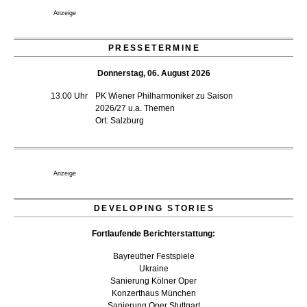
21. Juli 2026 - 13:08 Uhr
Anzeige
Opernhäuser gedenken vertriebener jüdischer
Ensemblemitglieder
20. Juli 2026 - 18:15 Uhr
PRESSETERMINE
Bayreuth erwartet prominente Gäste zum Start der
Donnerstag, 06. August 2026
Festspiele
17. Juli 2026 - 18:03 Uhr
13.00 Uhr
PK Wiener Philharmoniker zu Saison
Düsseldorfer Stadtrat beendet Pläne für Opernhaus-
2026/27 u.a. Themen
Neubau
Ort: Salzburg
16. Juli 2026 - 22:49 Uhr
Quatuor Ebène wird mit Bremer Musikfest-Preis
ausgezeichnet
04. August 2026 - 13:30 Uhr
Anzeige
DEVELOPING STORIES
Fortlaufende Berichterstattung:
Bayreuther Festspiele
Ukraine
Sanierung Kölner Oper
Konzerthaus München
Sanierung Oper Stuttgart