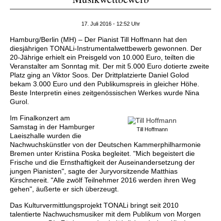
17. Juli 2016 - 12:52 Uhr
Hamburg/Berlin (MH) – Der Pianist Till Hoffmann hat den
diesjährigen TONALi-Instrumentalwettbewerb gewonnen. Der
20-Jährige erhielt ein Preisgeld von 10.000 Euro, teilten die
Veranstalter am Sonntag mit. Der mit 5.000 Euro dotierte zweite
Platz ging an Viktor Soos. Der Drittplatzierte Daniel Golod
bekam 3.000 Euro und den Publikumspreis in gleicher Höhe.
Beste Interpretin eines zeitgenössischen Werkes wurde Nina
Gurol.
Im Finalkonzert am
Samstag in der Hamburger
Till Hoffmann
Laeiszhalle wurden die
Nachwuchskünstler von der Deutschen Kammerphilharmonie
Bremen unter Kristiina Poska begleitet. "Mich begeistert die
Frische und die Ernsthaftigkeit der Auseinandersetzung der
jungen Pianisten", sagte der Juryvorsitzende Matthias
Kirschnereit. "Alle zwölf Teilnehmer 2016 werden ihren Weg
gehen", äußerte er sich überzeugt.
Das Kulturvermittlungsprojekt TONALi bringt seit 2010
talentierte Nachwuchsmusiker mit dem Publikum von Morgen