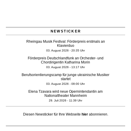
NEWSTICKER
Rheingau Musik Festival: Förderpreis erstmals an
Klavierduo
03. August 2026 - 20:35 Uhr
Förderpreis Deutschlandfunk an Orchester- und
Chordirigentin Katharina Morin
03. August 2026 - 13:17 Uhr
Berufsorientierungscamp für junge ukrainische Musiker
startet
03. August 2026 - 08:00 Uhr
Elena Tzavara wird neue Opernintendantin am
Nationaltheater Mannheim
29. Juli 2026 - 11:39 Uhr
Regensburger Generalmusikdirektor Stefan Veselka
geht 2027
Diesen Newsticker für Ihre Webseite
hier
abonnieren.
23. Juli 2026 - 17:27 Uhr
Kammerorchester Heilbronn: Chefdirigent Risto Joost
verlängert bis 2030