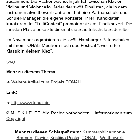
zusammen. Die Fächer wechseln jährlich zwischen Klavier,
Violine und Violoncello. Jeder der zwölf Finalisten, die in dem
Instrumentalwettbewerb antreten, hat eine Partnerschule und
Schüler-Manager, die eigene Konzerte "ihrer" Kandidaten
kuratieren. Im "TuttiContest" promoten sie das Finalkonzert. Die
meisten Plätze besetzte diesmal die Stadtteilschule Süderelbe.
Im November organisieren die zwölf Hamburger Patenschulen
mit ihren TONALi-Musikern noch das Festival "zwölf.orte /
Klassik in deinem Kiez".
(
wa
)
Mehr zu diesem Thema:
➜
Weitere Artikel zum Projekt TONALi
Link:
➜
http://www.tonali.de
© MUSIK HEUTE. Alle Rechte vorbehalten – Informationen zum
Copyright
Mehr zu diesen Schlagwörtern:
Kammerphilharmonie
Bremen
,
Klavier
,
Kristiina Poska
,
TONALi
,
Wettbewerb