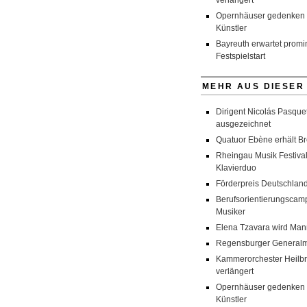
verlängert
Opernhäuser gedenken v
Künstler
Bayreuth erwartet prom
Festspielstart
MEHR AUS DIESER
Dirigent Nicolás Pasquet
ausgezeichnet
Quatuor Ebène erhält Br
Rheingau Musik Festival
Klavierduo
Förderpreis Deutschland
Berufsorientierungscamp
Musiker
Elena Tzavara wird Man
Regensburger Generalmu
Kammerorchester Heilbro
verlängert
Opernhäuser gedenken v
Künstler