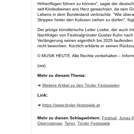
Höhenflügen führen zu können", sagte der deutsch-ö
seit Kindesbeinen ans Herz gewachsen, da sein Gro
Lebens in dem Bundesland verbrachte. "Wie übera
Strippen hinter den Kulissen ziehen zu dürfen", füg
Der jetzige künstlerische Leiter Loebe, der auch In
Nachfolger von Festivalgründer Gustav Kuhn nach E
Verlängerung seines eigentlich bis 2025 laufenden 
nicht beworben. Kürzlich erklärte er seinen Rück
© MUSIK HEUTE. Alle Rechte vorbehalten – Infor
(wa)
Mehr zu diesem Thema:
➜
Weitere Artikel zu den Tiroler Festspielen
Link:
➜
https://www.tiroler-festspiele.at
Mehr zu diesen Schlagwörtern:
Festival
,
Jonas 
Opernsänger
,
Tenor
,
Tiroler Festspiele