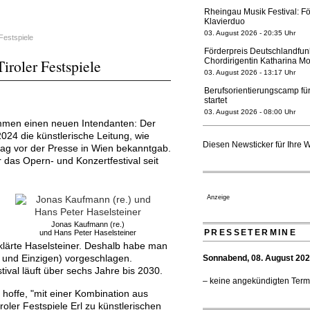
Rheingau Musik Festival: Fö
Klavierduo
03. August 2026 - 20:35 Uhr
Festspiele
Förderpreis Deutschlandfun
iroler Festspiele
Chordirigentin Katharina Mo
03. August 2026 - 13:17 Uhr
Berufsorientierungscamp für
startet
03. August 2026 - 08:00 Uhr
kommen einen neuen Intendanten: Der
Elena Tzavara wird neue O
4 die künstlerische Leitung, wie
Nationaltheater Mannheim
Diesen Newsticker für Ihre 
tag vor der Presse in Wien bekanntgab.
29. Juli 2026 - 11:39 Uhr
 das Opern- und Konzertfestival seit
Regensburger Generalmusikd
geht 2027
23. Juli 2026 - 17:27 Uhr
Anzeige
Kammerorchester Heilbronn:
verlängert bis 2030
Jonas Kaufmann (re.)
21. Juli 2026 - 13:08 Uhr
PRESSETERMINE
und Hans Peter Haselsteiner
klärte Haselsteiner. Deshalb habe man
Opernhäuser gedenken vertr
n und Einzigen) vorgeschlagen.
Sonnabend, 08. August 20
Ensemblemitglieder
val läuft über sechs Jahre bis 2030.
20. Juli 2026 - 18:15 Uhr
– keine angekündigten Term
Bayreuth erwartet prominent
 hoffe, "mit einer Kombination aus
Festspiele
oler Festspiele Erl zu künstlerischen
17. Juli 2026 - 18:03 Uhr