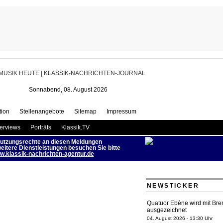
as Kaufmann wird Intendant der
roler Festspiele | MUSIK HEUTE
Sonnabend, 08. August 2026
ion
Stellenangebote
Sitemap
Impressum
terviews
Porträts
Klassik.TV
utzungsrechte an diesen Meldungen
eitere Dienstleistungen besuchen Sie bitte
.klassik-nachrichten-agentur.de
NEWSTICKER
Quatuor Ebène wird mit Bre
ausgezeichnet
04. August 2026 - 13:30 Uhr