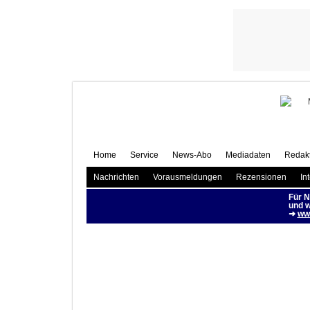
Jon
Ti
Home
Service
News-Abo
Mediadaten
Redakt
Nachrichten
Vorausmeldungen
Rezensionen
In
Für N
und w
➜
www