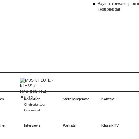
Bayreuth erwartet prom
Festspielstart
ten
Redaktion
Stellenangebote
Kontakt
Chefredakteur
Consultant
onen
Interviews
Porträts
Klassik.TV