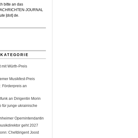
h bitte an das
-NACHRICHTEN-JOURNAL
te [dot] de
.
 KATEGORIE
 mit Würth-Preis
emer Musikfest-Preis
: Förderpreis an
funk an Dirigentin Morin
 für junge ukrainische
nheimer Opernintendantin
sikdirektor geht 2027
nn: Chefdirigent Joost