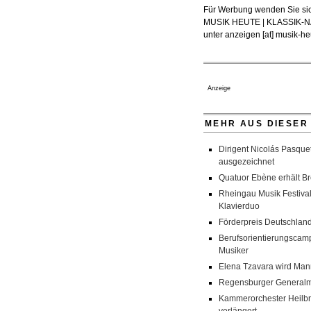
Für Werbung wenden Sie sic
MUSIK HEUTE | KLASSIK
unter
anzeigen [at] musik-heu
Anzeige
MEHR AUS DIESER
Dirigent Nicolás Pasquet
ausgezeichnet
Quatuor Ebène erhält Br
Rheingau Musik Festival
Klavierduo
Förderpreis Deutschland
Berufsorientierungscamp
Musiker
Elena Tzavara wird Man
Regensburger Generalmu
Kammerorchester Heilbro