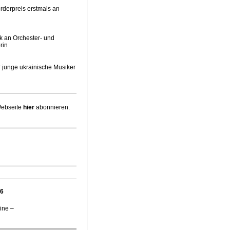
rderpreis erstmals an
k an Orchester- und
rin
 junge ukrainische Musiker
pernintendantin am
Webseite
hier
abonnieren.
irektor Stefan Veselka
 Chefdirigent Risto Joost
iebener jüdischer
26
ine –
e Gäste zum Start der