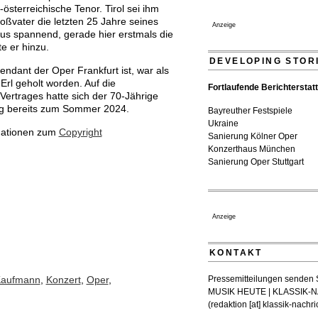
sterreichische Tenor. Tirol sei ihm
Dirigent Nicolás Pasquet mi
ßvater die letzten 25 Jahre seines
Anzeige
Jeunesses Musicales ausge
us spannend, gerade hier erstmals die
07. August 2026 - 13:20 Uhr
te er hinzu.
DEVELOPING STOR
tendant der Oper Frankfurt ist, war als
rl geholt worden. Auf die
Fortlaufende Berichterstat
Vertrages hatte sich der 70-Jährige
zug bereits zum Sommer 2024.
Bayreuther Festspiele
Ukraine
mationen zum
Copyright
Sanierung Kölner Oper
Konzerthaus München
Sanierung Oper Stuttgart
Anzeige
KONTAKT
Pressemitteilungen senden Si
Kaufmann
,
Konzert
,
Oper
,
MUSIK HEUTE | KLASSIK
(
redaktion [at] klassik-nachr