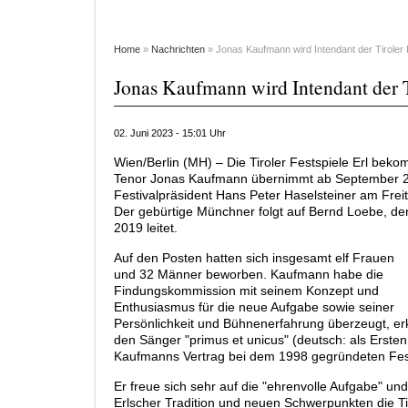
Home
»
Nachrichten
» Jonas Kaufmann wird Intendant der Tiroler 
Jonas Kaufmann wird Intendant der T
02. Juni 2023 - 15:01 Uhr
Wien/Berlin (MH) – Die Tiroler Festspiele Erl be
Tenor Jonas Kaufmann übernimmt ab September 202
Festivalpräsident Hans Peter Haselsteiner am Frei
Der gebürtige Münchner folgt auf Bernd Loebe, der
2019 leitet.
Auf den Posten hatten sich insgesamt elf Frauen
und 32 Männer beworben. Kaufmann habe die
Findungskommission mit seinem Konzept und
Enthusiasmus für die neue Aufgabe sowie seiner
Persönlichkeit und Bühnenerfahrung überzeugt, er
den Sänger "primus et unicus" (deutsch: als Erste
Kaufmanns Vertrag bei dem 1998 gegründeten Festi
Er freue sich sehr auf die "ehrenvolle Aufgabe" und
Erlscher Tradition und neuen Schwerpunkten die Tir