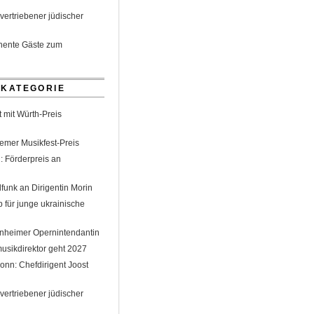
ertriebener jüdischer
inente Gäste zum
 KATEGORIE
 mit Würth-Preis
emer Musikfest-Preis
: Förderpreis an
funk an Dirigentin Morin
 für junge ukrainische
nheimer Opernintendantin
sikdirektor geht 2027
nn: Chefdirigent Joost
ertriebener jüdischer