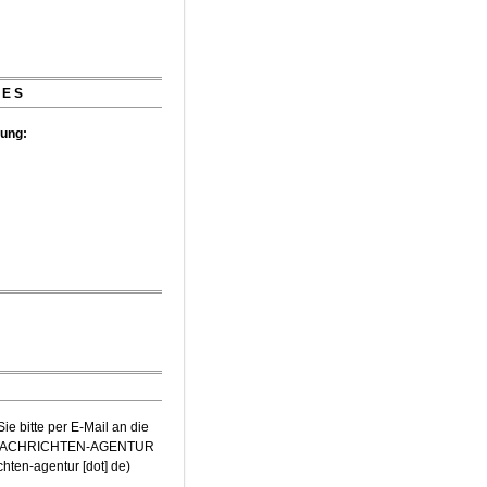
t Würth-Preis der
zeichnet
IES
tung:
e bitte per E-Mail an die
-NACHRICHTEN-AGENTUR
ichten-agentur [dot] de
)