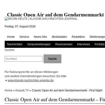
Classic Open Air auf dem Gendarmenmarkt
Freitag, 07. August 2026
Home
Service
News-Abo
Mediadaten
Redaktion
Stellenange
Nachrichten
Vorausmeldungen
Rezensionen
Interviews
Porträts
Suchen
Für Nutzungsrechte an diesen Meldungen
und weitere Dienstleistungen besuchen Sie bitte
➜
www.klassik-nachrichten-agentur.de
Home
»
Klassik.TV
» Classic Open Air auf dem Gendarmenmarkt - First Night
Classic Open Air auf dem Gendarmenmarkt – Fir