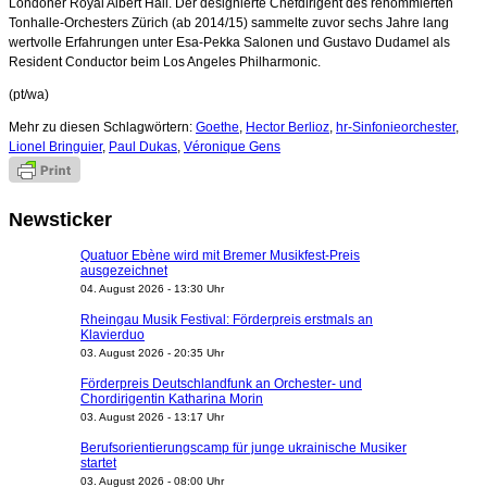
Londoner Royal Albert Hall. Der designierte Chefdirigent des renommierten
Tonhalle-Orchesters Zürich (ab 2014/15) sammelte zuvor sechs Jahre lang
wertvolle Erfahrungen unter Esa-Pekka Salonen und Gustavo Dudamel als
Resident Conductor beim Los Angeles Philharmonic.
(pt/wa)
Mehr zu diesen Schlagwörtern:
Goethe
,
Hector Berlioz
,
hr-Sinfonieorchester
,
Lionel Bringuier
,
Paul Dukas
,
Véronique Gens
Newsticker
Quatuor Ebène wird mit Bremer Musikfest-Preis
ausgezeichnet
04. August 2026 - 13:30 Uhr
Rheingau Musik Festival: Förderpreis erstmals an
Klavierduo
03. August 2026 - 20:35 Uhr
Förderpreis Deutschlandfunk an Orchester- und
Chordirigentin Katharina Morin
03. August 2026 - 13:17 Uhr
Berufsorientierungscamp für junge ukrainische Musiker
startet
03. August 2026 - 08:00 Uhr