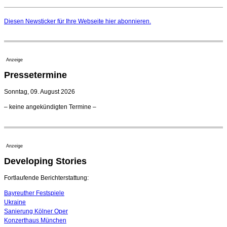
Elena Tzavara wird neue Opernintendantin am
Nationaltheater Mannheim
Diesen Newsticker für Ihre Webseite
hier
abonnieren.
29. Juli 2026 - 11:39 Uhr
Regensburger Generalmusikdirektor Stefan Veselka
geht 2027
23. Juli 2026 - 17:27 Uhr
Anzeige
Kammerorchester Heilbronn: Chefdirigent Risto Joost
Pressetermine
verlängert bis 2030
21. Juli 2026 - 13:08 Uhr
Sonntag, 09. August 2026
Opernhäuser gedenken vertriebener jüdischer
– keine angekündigten Termine –
Ensemblemitglieder
20. Juli 2026 - 18:15 Uhr
Bayreuth erwartet prominente Gäste zum Start der
Festspiele
Anzeige
17. Juli 2026 - 18:03 Uhr
Developing Stories
Dirigent Nicolás Pasquet mit Würth-Preis der
Jeunesses Musicales ausgezeichnet
07. August 2026 - 13:20 Uhr
Fortlaufende Berichterstattung:
Bayreuther Festspiele
Ukraine
Sanierung Kölner Oper
Konzerthaus München