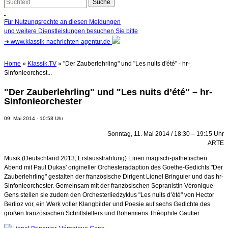
Für Nutzungsrechte an diesen Meldungen
und weitere Dienstleistungen besuchen Sie bitte
➜
www.klassik-nachrichten-agentur.de
Home
»
Klassik.TV
» "Der Zauberlehrling" und "Les nuits d'été" - hr-
Sinfonieorchest...
"Der Zauberlehrling" und "Les nuits d’été" – hr-
Sinfonieorchester
09. Mai 2014 - 10:58 Uhr
Sonntag, 11. Mai 2014 / 18:30 – 19:15 Uhr
ARTE
Musik (Deutschland 2013, Erstausstrahlung) Einen magisch-pathetischen
Abend mit Paul Dukas' origineller Orchesteradaption des Goethe-Gedichts "Der
Zauberlehrling" gestalten der französische Dirigent Lionel Bringuier und das hr-
Sinfonieorchester. Gemeinsam mit der französischen Sopranistin Véronique
Gens stellen sie zudem den Orchesterliedzyklus "Les nuits d’été" von Hector
Berlioz vor, ein Werk voller Klangbilder und Poesie auf sechs Gedichte des
großen französischen Schriftstellers und Bohemiens Théophile Gautier.