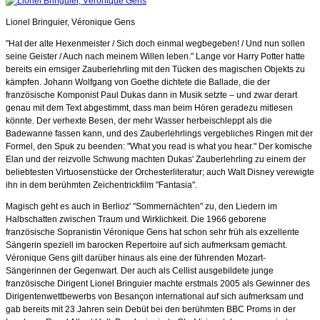
Lionel Bringuier, Véronique Gens
"Hat der alte Hexenmeister / Sich doch einmal wegbegeben! / Und nun sollen
seine Geister / Auch nach meinem Willen leben." Lange vor Harry Potter hatte
bereits ein emsiger Zauberlehrling mit den Tücken des magischen Objekts zu
kämpfen. Johann Wolfgang von Goethe dichtete die Ballade, die der
französische Komponist Paul Dukas dann in Musik setzte – und zwar derart
genau mit dem Text abgestimmt, dass man beim Hören geradezu mitlesen
könnte. Der verhexte Besen, der mehr Wasser herbeischleppt als die
Badewanne fassen kann, und des Zauberlehrlings vergebliches Ringen mit der
Formel, den Spuk zu beenden: "What you read is what you hear." Der komische
Elan und der reizvolle Schwung machten Dukas' Zauberlehrling zu einem der
beliebtesten Virtuosenstücke der Orchesterliteratur; auch Walt Disney verewigte
ihn in dem berühmten Zeichentrickfilm "Fantasia".
Magisch geht es auch in Berlioz' "Sommernächten" zu, den Liedern im
Halbschatten zwischen Traum und Wirklichkeit. Die 1966 geborene
französische Sopranistin Véronique Gens hat schon sehr früh als exzellente
Sängerin speziell im barocken Repertoire auf sich aufmerksam gemacht.
Véronique Gens gilt darüber hinaus als eine der führenden Mozart-
Sängerinnen der Gegenwart. Der auch als Cellist ausgebildete junge
französische Dirigent Lionel Bringuier machte erstmals 2005 als Gewinner des
Dirigentenwettbewerbs von Besançon international auf sich aufmerksam und
gab bereits mit 23 Jahren sein Debüt bei den berühmten BBC Proms in der