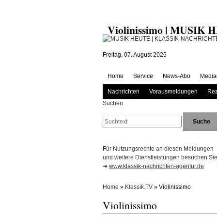
Violinissimo | MUSIK
Freitag, 07. August 2026
Home
Service
News-Abo
Media
Nachrichten
Vorausmeldungen
Rez
Suchen
Für Nutzungsrechte an diesen Meldungen
und weitere Dienstleistungen besuchen Sie 
➜
www.klassik-nachrichten-agentur.de
Home
»
Klassik.TV
» Violinissimo
Violinissimo