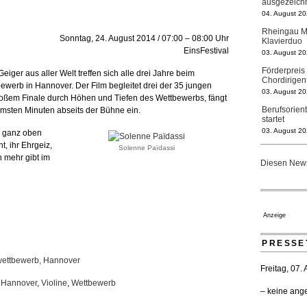
ausgezeich
04. August 20
Rheingau Mu
Sonntag, 24. August 2014 / 07:00 – 08:00 Uhr
Klavierduo
EinsFestival
03. August 20
Förderpreis
ger aus aller Welt treffen sich alle drei Jahre beim
Chordirigen
ewerb in Hannover. Der Film begleitet drei der 35 jungen
03. August 20
roßem Finale durch Höhen und Tiefen des Wettbewerbs, fängt
Berufsorien
msten Minuten abseits der Bühne ein.
startet
03. August 20
h ganz oben
t, ihr Ehrgeiz,
Solenne Païdassi
Elena Tzava
h mehr gibt im
Nationalth
Diesen News
29. Juli 2026 
Regensburge
geht 2027
23. Juli 2026 
Anzeige
Kammerorche
verlängert 
PRESSE
21. Juli 2026 
nwettbewerb, Hannover
Opernhäuser
Freitag, 07.
Ensemblemi
 Hannover
,
Violine
,
Wettbewerb
20. Juli 2026 
– keine ang
Bayreuth er