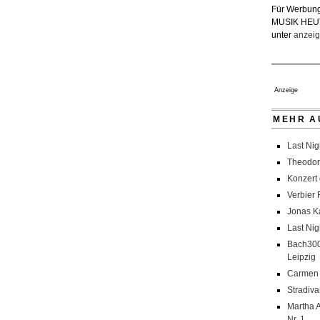
Für Werbung
MUSIK HEU
unter
anzeig
Anzeige
MEHR A
Last Nig
Theodor
Konzert
Verbier 
Jonas K
Last Nig
Bach300
Leipzig
Carmen 
Stradiva
Martha A
Nr. 1