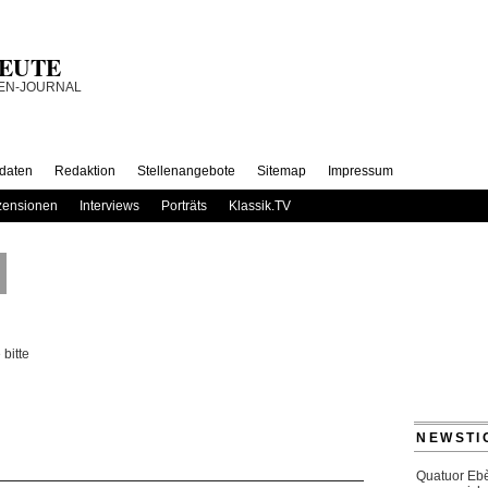
 HEUTE
daten
Redaktion
Stellenangebote
Sitemap
Impressum
ensionen
Interviews
Porträts
Klassik.TV
bitte
NEWSTI
Quatuor Ebè