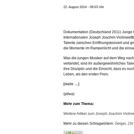
22. August 2014 - 09:03 Uhr
Dokumentation (Deutschland 2011) Junge Gei
Internationalen Joseph Joachim Violinwettb
Talente zwischen Eröffnungskonzert und g
die Momente im Rampenlicht und die einsa
Was die jungen Musiker auf dem Weg nac
verbindet, sind ihr außergewöhnliches Talen
ihre Disziplin und die Einsicht, dass es noc
Leben, als den ersten Preis.
[mehr …]
(pt/wa)
Mehr zum Thema:
Weitere Artikel zum Joseph Joachim Violi
Mehr zu diesen Schlagwörtern:
Geiger
,
JJV