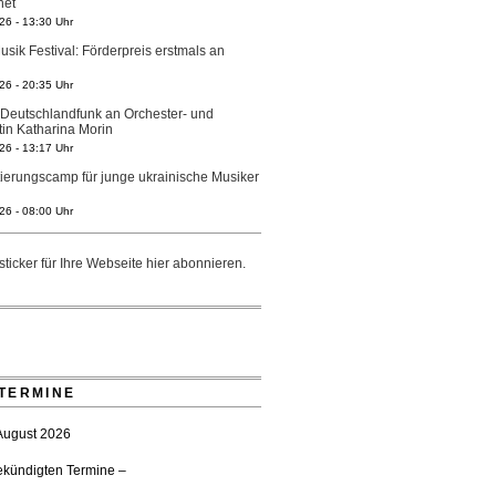
net
26 - 13:30 Uhr
sik Festival: Förderpreis erstmals an
26 - 20:35 Uhr
 Deutschlandfunk an Orchester- und
tin Katharina Morin
26 - 13:17 Uhr
tierungscamp für junge ukrainische Musiker
26 - 08:00 Uhr
ra wird neue Opernintendantin am
eater Mannheim
ticker für Ihre Webseite
hier
abonnieren.
- 11:39 Uhr
r Generalmusikdirektor Stefan Veselka
- 17:27 Uhr
ster Heilbronn: Chefdirigent Risto Joost
bis 2030
TERMINE
- 13:08 Uhr
 gedenken vertriebener jüdischer
 August 2026
tglieder
- 18:15 Uhr
ekündigten Termine –
wartet prominente Gäste zum Start der