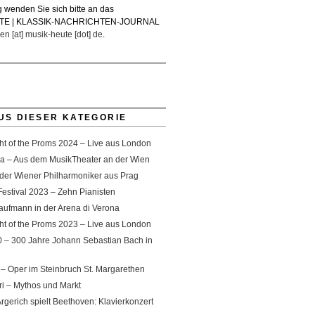
 wenden Sie sich bitte an das
TE | KLASSIK-NACHRICHTEN-JOURNAL
en [at] musik-heute [dot] de
.
US DIESER KATEGORIE
ht of the Proms 2024 – Live aus London
a – Aus dem MusikTheater an der Wien
 der Wiener Philharmoniker aus Prag
Festival 2023 – Zehn Pianisten
aufmann in der Arena di Verona
ht of the Proms 2023 – Live aus London
 – 300 Jahre Johann Sebastian Bach in
– Oper im Steinbruch St. Margarethen
ri – Mythos und Markt
rgerich spielt Beethoven: Klavierkonzert