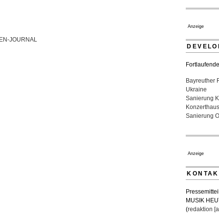
Festspiele
17. Juli 2026 
Dirigent Ni
Anzeige
Jeunesses 
07. August 20
DEVELO
Fortlaufende
Bayreuther 
Ukraine
Sanierung K
Konzerthau
Sanierung Op
Anzeige
KONTAK
Pressemittei
MUSIK HEU
(
redaktion [a