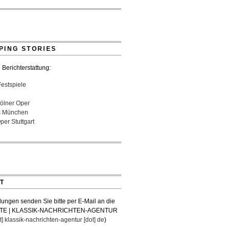
- 18:03 Uhr
colás Pasquet mit Würth-Preis der
Musicales ausgezeichnet
26 - 13:20 Uhr
PING STORIES
 Berichterstattung:
Festspiele
ölner Oper
s München
er Stuttgart
T
lungen senden Sie bitte per E-Mail an die
TE | KLASSIK-NACHRICHTEN-AGENTUR
t] klassik-nachrichten-agentur [dot] de
)