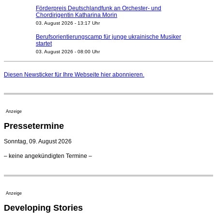
Förderpreis Deutschlandfunk an Orchester- und
Chordirigentin Katharina Morin
03. August 2026 - 13:17 Uhr
Berufsorientierungscamp für junge ukrainische Musiker
startet
03. August 2026 - 08:00 Uhr
Elena Tzavara wird neue Opernintendantin am
Nationaltheater Mannheim
Diesen Newsticker für Ihre Webseite
hier
abonnieren.
29. Juli 2026 - 11:39 Uhr
Regensburger Generalmusikdirektor Stefan Veselka
geht 2027
23. Juli 2026 - 17:27 Uhr
Anzeige
Kammerorchester Heilbronn: Chefdirigent Risto Joost
Pressetermine
verlängert bis 2030
21. Juli 2026 - 13:08 Uhr
Sonntag, 09. August 2026
Opernhäuser gedenken vertriebener jüdischer
– keine angekündigten Termine –
Ensemblemitglieder
20. Juli 2026 - 18:15 Uhr
Bayreuth erwartet prominente Gäste zum Start der
Festspiele
Anzeige
17. Juli 2026 - 18:03 Uhr
Developing Stories
Dirigent Nicolás Pasquet mit Würth-Preis der
Jeunesses Musicales ausgezeichnet