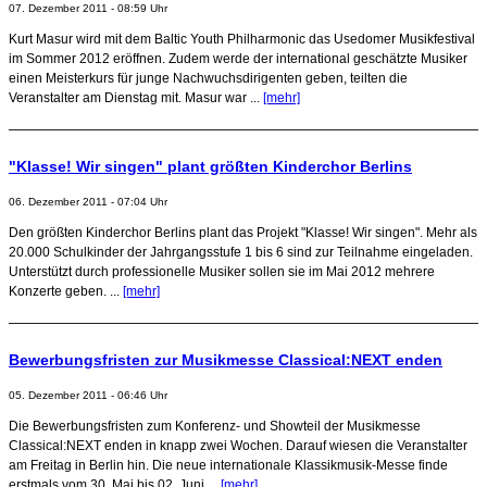
07. Dezember 2011 - 08:59 Uhr
Kurt Masur wird mit dem Baltic Youth Philharmonic das Usedomer Musikfestival
im Sommer 2012 eröffnen. Zudem werde der international geschätzte Musiker
einen Meisterkurs für junge Nachwuchsdirigenten geben, teilten die
Veranstalter am Dienstag mit. Masur war ...
[mehr]
"Klasse! Wir singen" plant größten Kinderchor Berlins
06. Dezember 2011 - 07:04 Uhr
Den größten Kinderchor Berlins plant das Projekt "Klasse! Wir singen". Mehr als
20.000 Schulkinder der Jahrgangsstufe 1 bis 6 sind zur Teilnahme eingeladen.
Unterstützt durch professionelle Musiker sollen sie im Mai 2012 mehrere
Konzerte geben. ...
[mehr]
Bewerbungsfristen zur Musikmesse Classical:NEXT enden
05. Dezember 2011 - 06:46 Uhr
Die Bewerbungsfristen zum Konferenz- und Showteil der Musikmesse
Classical:NEXT enden in knapp zwei Wochen. Darauf wiesen die Veranstalter
am Freitag in Berlin hin. Die neue internationale Klassikmusik-Messe finde
erstmals vom 30. Mai bis 02. Juni ...
[mehr]