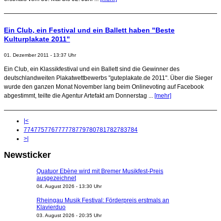
Ein Club, ein Festival und ein Ballett haben "Beste
Kulturplakate 2011"
01. Dezember 2011 - 13:37 Uhr
Ein Club, ein Klassikfestival und ein Ballett sind die Gewinner des
deutschlandweiten Plakatwettbewerbs "guteplakate.de 2011". Über die Sieger
wurde den ganzen Monat November lang beim Onlinevoting auf Facebook
abgestimmt, teilte die Agentur Artefakt am Donnerstag ...
[mehr]
|<
774
775
776
777
778
779
780
781
782
783
784
>|
Newsticker
Quatuor Ebène wird mit Bremer Musikfest-Preis
ausgezeichnet
04. August 2026 - 13:30 Uhr
Rheingau Musik Festival: Förderpreis erstmals an
Klavierduo
03. August 2026 - 20:35 Uhr