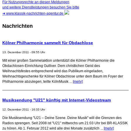
Für Nutzungsrechte an diesen Meldungen
und weitere Dienstleistungen besuchen Sie bitte
➜
www.klassik-nachrichten-agentur.de
Nachrichten
Kölner Philharmonie sammelt für Obdachlose
13. Dezember 2011 - 09:55 Uhr
Mit einer großen Sammelaktion unterstützt die Kölner Philharmonie die
Obdachlosen-Einrichtung Gulliver. Dem christlichen Geist des
Weihnachtsfestes entsprechend wird das Publikum eingeladen,
Weihnachtsgeschenke für Kölner Obdachlose unter dem Baum im Foyer der
Philharmonie abzulegen, teilte KölnMusik ...
[mehr]
Musiksendung "U21" künftig mit Internet-Videostream
12. Dezember 2011 - 16:33 Uhr
Die Musiksendung "U21 – Deine Szene. Deine Musik" will die Grenzen des
Radios sprengen. Seit 2008 ist "U21" mittwochs um 21:03 Uhr bei BR-KLASSIK
zu hören. Ab 1. Februar 2012 wird alle drei Monate zusätzlich ...
[mehr]