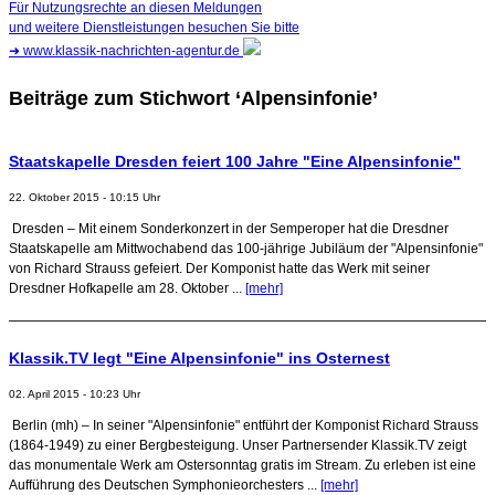
Für Nutzungsrechte an diesen Meldungen
und weitere Dienstleistungen besuchen Sie bitte
➜
www.klassik-nachrichten-agentur.de
Beiträge zum Stichwort ‘Alpensinfonie’
Staatskapelle Dresden feiert 100 Jahre "Eine Alpensinfonie"
22. Oktober 2015 - 10:15 Uhr
Dresden – Mit einem Sonderkonzert in der Semperoper hat die Dresdner
Staatskapelle am Mittwochabend das 100-jährige Jubiläum der "Alpensinfonie"
von Richard Strauss gefeiert. Der Komponist hatte das Werk mit seiner
Dresdner Hofkapelle am 28. Oktober ...
[mehr]
Klassik.TV legt "Eine Alpensinfonie" ins Osternest
02. April 2015 - 10:23 Uhr
Berlin (mh) – In seiner "Alpensinfonie" entführt der Komponist Richard Strauss
(1864-1949) zu einer Bergbesteigung. Unser Partnersender Klassik.TV zeigt
das monumentale Werk am Ostersonntag gratis im Stream. Zu erleben ist eine
Aufführung des Deutschen Symphonieorchesters ...
[mehr]