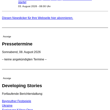
startet
03. August 2026 - 08:00 Uhr
Elena Tzavara wird neue Opernintendantin am
Nationaltheater Mannheim
Diesen Newsticker für Ihre Webseite
hier
abonnieren.
29. Juli 2026 - 11:39 Uhr
Regensburger Generalmusikdirektor Stefan Veselka
geht 2027
23. Juli 2026 - 17:27 Uhr
Anzeige
Kammerorchester Heilbronn: Chefdirigent Risto Joost
Pressetermine
verlängert bis 2030
21. Juli 2026 - 13:08 Uhr
Sonnabend, 08. August 2026
Opernhäuser gedenken vertriebener jüdischer
– keine angekündigten Termine –
Ensemblemitglieder
20. Juli 2026 - 18:15 Uhr
Bayreuth erwartet prominente Gäste zum Start der
Festspiele
Anzeige
17. Juli 2026 - 18:03 Uhr
Developing Stories
Dirigent Nicolás Pasquet mit Würth-Preis der
Jeunesses Musicales ausgezeichnet
07. August 2026 - 13:20 Uhr
Fortlaufende Berichterstattung:
Bayreuther Festspiele
Ukraine
Sanierung Kölner Oper