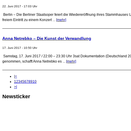
22. Juni 2017 - 17:03 Uhr
Berlin – Die Berliner Staatsoper feiert die Wiedereröffnung ihres Stammhauses
freiem Eintritt zu einem Konzert ...
[mehr]
Anna Netrebko – Die Kunst der Verwandlung
17. Juni 2017 - 10:50 Uhr
Samstag, 17. Juni 2017 / 22:00 – 23:30 Uhr 3sat Dokumentation (Deutschland 20
genommen, schafft Anna Netrebko es ...
[mehr]
|<
1
2
3
4
5
6
7
8
9
10
>|
Newsticker