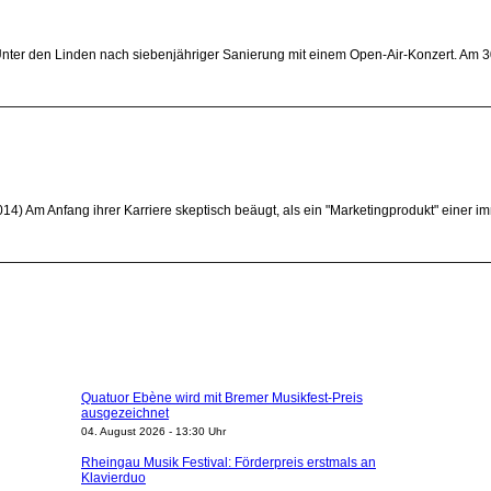
 Unter den Linden nach siebenjähriger Sanierung mit einem Open-Air-Konzert. Am 
14) Am Anfang ihrer Karriere skeptisch beäugt, als ein "Marketingprodukt" einer
Quatuor Ebène wird mit Bremer Musikfest-Preis
ausgezeichnet
04. August 2026 - 13:30 Uhr
Rheingau Musik Festival: Förderpreis erstmals an
Klavierduo