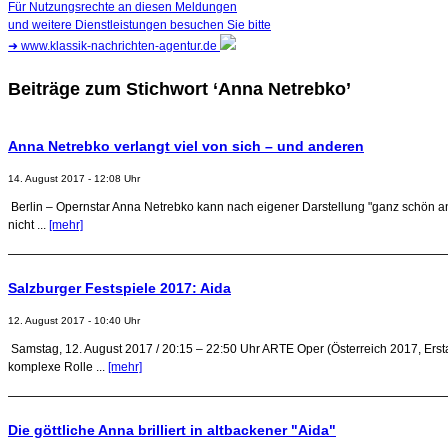
Für Nutzungsrechte an diesen Meldungen
und weitere Dienstleistungen besuchen Sie bitte
➜
www.klassik-nachrichten-agentur.de
Beiträge zum Stichwort ‘Anna Netrebko’
Anna Netrebko verlangt viel von sich – und anderen
14. August 2017 - 12:08 Uhr
Berlin – Opernstar Anna Netrebko kann nach eigener Darstellung "ganz schön an
nicht ...
[mehr]
Salzburger Festspiele 2017: Aida
12. August 2017 - 10:40 Uhr
Samstag, 12. August 2017 / 20:15 – 22:50 Uhr ARTE Oper (Österreich 2017, Ersta
komplexe Rolle ...
[mehr]
Die göttliche Anna brilliert in altbackener "Aida"