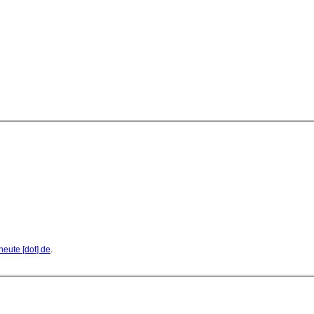
Jeunesses Musicales ausgezeichnet
07. August 2026 - 13:20 Uhr
heute [dot] de
.