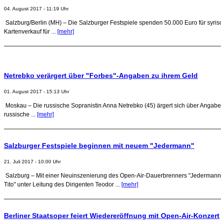
04. August 2017 - 11:19 Uhr
Salzburg/Berlin (MH) – Die Salzburger Festspiele spenden 50.000 Euro für syrisc
Kartenverkauf für ...
[mehr]
Netrebko verärgert über "Forbes"-Angaben zu ihrem Geld
01. August 2017 - 15:13 Uhr
Moskau – Die russische Sopranistin Anna Netrebko (45) ärgert sich über Angaben 
russische ...
[mehr]
Salzburger Festspiele beginnen mit neuem "Jedermann"
21. Juli 2017 - 10:00 Uhr
Salzburg – Mit einer Neuinszenierung des Open-Air-Dauerbrenners "Jedermann" 
Tito" unter Leitung des Dirigenten Teodor ...
[mehr]
Berliner Staatsoper feiert Wiedereröffnung mit Open-Air-Konzert