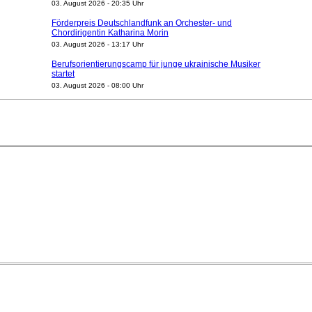
03. August 2026 - 20:35 Uhr
Förderpreis Deutschlandfunk an Orchester- und
Chordirigentin Katharina Morin
03. August 2026 - 13:17 Uhr
Berufsorientierungscamp für junge ukrainische Musiker
startet
03. August 2026 - 08:00 Uhr
Elena Tzavara wird neue Opernintendantin am
Nationaltheater Mannheim
29. Juli 2026 - 11:39 Uhr
Regensburger Generalmusikdirektor Stefan Veselka
geht 2027
23. Juli 2026 - 17:27 Uhr
Kammerorchester Heilbronn: Chefdirigent Risto Joost
verlängert bis 2030
21. Juli 2026 - 13:08 Uhr
Opernhäuser gedenken vertriebener jüdischer
Ensemblemitglieder
20. Juli 2026 - 18:15 Uhr
Bayreuth erwartet prominente Gäste zum Start der
Festspiele
17. Juli 2026 - 18:03 Uhr
Dirigent Nicolás Pasquet mit Würth-Preis der