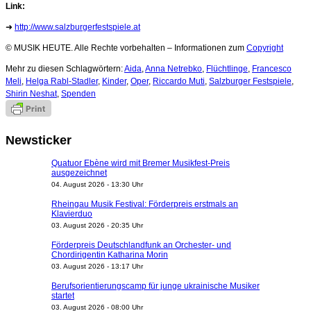
Link:
➜
http://www.salzburgerfestspiele.at
© MUSIK HEUTE. Alle Rechte vorbehalten – Informationen zum
Copyright
Mehr zu diesen Schlagwörtern:
Aida
,
Anna Netrebko
,
Flüchtlinge
,
Francesco
Meli
,
Helga Rabl-Stadler
,
Kinder
,
Oper
,
Riccardo Muti
,
Salzburger Festspiele
,
Shirin Neshat
,
Spenden
Newsticker
Quatuor Ebène wird mit Bremer Musikfest-Preis
ausgezeichnet
04. August 2026 - 13:30 Uhr
Rheingau Musik Festival: Förderpreis erstmals an
Klavierduo
03. August 2026 - 20:35 Uhr
Förderpreis Deutschlandfunk an Orchester- und
Chordirigentin Katharina Morin
03. August 2026 - 13:17 Uhr
Berufsorientierungscamp für junge ukrainische Musiker
startet
03. August 2026 - 08:00 Uhr