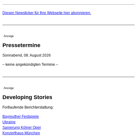
Elena Tzavara wird neue Opernintendantin am
Nationaltheater Mannheim
Diesen Newsticker für Ihre Webseite
hier
abonnieren.
29. Juli 2026 - 11:39 Uhr
Regensburger Generalmusikdirektor Stefan Veselka
geht 2027
23. Juli 2026 - 17:27 Uhr
Anzeige
Kammerorchester Heilbronn: Chefdirigent Risto Joost
Pressetermine
verlängert bis 2030
21. Juli 2026 - 13:08 Uhr
Sonnabend, 08. August 2026
Opernhäuser gedenken vertriebener jüdischer
– keine angekündigten Termine –
Ensemblemitglieder
20. Juli 2026 - 18:15 Uhr
Bayreuth erwartet prominente Gäste zum Start der
Festspiele
Anzeige
17. Juli 2026 - 18:03 Uhr
Developing Stories
Dirigent Nicolás Pasquet mit Würth-Preis der
Jeunesses Musicales ausgezeichnet
07. August 2026 - 13:20 Uhr
Fortlaufende Berichterstattung:
Bayreuther Festspiele
Ukraine
Sanierung Kölner Oper
Konzerthaus München