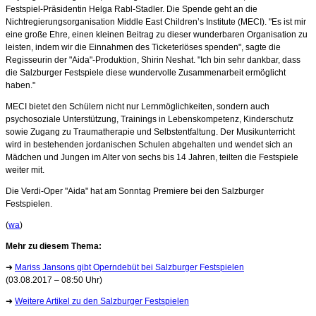
Festspiel-Präsidentin Helga Rabl-Stadler. Die Spende geht an die
Nichtregierungsorganisation Middle East Children’s Institute (MECI). "Es ist mir
eine große Ehre, einen kleinen Beitrag zu dieser wunderbaren Organisation zu
leisten, indem wir die Einnahmen des Ticketerlöses spenden", sagte die
Regisseurin der "Aida"-Produktion, Shirin Neshat. "Ich bin sehr dankbar, dass
die Salzburger Festspiele diese wundervolle Zusammenarbeit ermöglicht
haben."
MECI bietet den Schülern nicht nur Lernmöglichkeiten, sondern auch
psychosoziale Unterstützung, Trainings in Lebenskompetenz, Kinderschutz
sowie Zugang zu Traumatherapie und Selbstentfaltung. Der Musikunterricht
wird in bestehenden jordanischen Schulen abgehalten und wendet sich an
Mädchen und Jungen im Alter von sechs bis 14 Jahren, teilten die Festspiele
weiter mit.
Die Verdi-Oper "Aida" hat am Sonntag Premiere bei den Salzburger
Festspielen.
(
wa
)
Mehr zu diesem Thema:
➜
Mariss Jansons gibt Operndebüt bei Salzburger Festspielen
(03.08.2017 – 08:50 Uhr)
➜
Weitere Artikel zu den Salzburger Festspielen