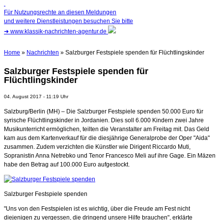
Für Nutzungsrechte an diesen Meldungen
und weitere Dienstleistungen besuchen Sie bitte
➜
www.klassik-nachrichten-agentur.de
Home
»
Nachrichten
» Salzburger Festspiele spenden für Flüchtlingskinder
Salzburger Festspiele spenden für
Flüchtlingskinder
04. August 2017 - 11:19 Uhr
Salzburg/Berlin (MH) – Die Salzburger Festspiele spenden 50.000 Euro für
syrische Flüchtlingskinder in Jordanien. Dies soll 6.000 Kindern zwei Jahre
Musikunterricht ermöglichen, teilten die Veranstalter am Freitag mit. Das Geld
kam aus dem Kartenverkauf für die diesjährige Generalprobe der Oper "Aida"
zusammen. Zudem verzichten die Künstler wie Dirigent Riccardo Muti,
Sopranistin Anna Netrebko und Tenor Francesco Meli auf ihre Gage. Ein Mäzen
habe den Betrag auf 100.000 Euro aufgestockt.
Salzburger Festspiele spenden
"Uns von den Festspielen ist es wichtig, über die Freude am Fest nicht
diejenigen zu vergessen, die dringend unsere Hilfe brauchen", erklärte