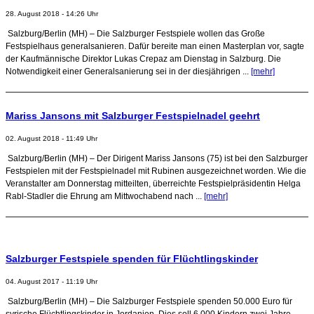
28. August 2018 - 14:26 Uhr
Salzburg/Berlin (MH) – Die Salzburger Festspiele wollen das Große
Festspielhaus generalsanieren. Dafür bereite man einen Masterplan vor, sagte
der Kaufmännische Direktor Lukas Crepaz am Dienstag in Salzburg. Die
Notwendigkeit einer Generalsanierung sei in der diesjährigen ...
[mehr]
Mariss Jansons mit Salzburger Festspielnadel geehrt
02. August 2018 - 11:49 Uhr
Salzburg/Berlin (MH) – Der Dirigent Mariss Jansons (75) ist bei den Salzburger
Festspielen mit der Festspielnadel mit Rubinen ausgezeichnet worden. Wie die
Veranstalter am Donnerstag mitteilten, überreichte Festspielpräsidentin Helga
Rabl-Stadler die Ehrung am Mittwochabend nach ...
[mehr]
Salzburger Festspiele spenden für Flüchtlingskinder
04. August 2017 - 11:19 Uhr
Salzburg/Berlin (MH) – Die Salzburger Festspiele spenden 50.000 Euro für
syrische Flüchtlingskinder in Jordanien. Dies soll 6.000 Kindern zwei Jahre