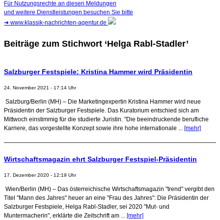
Für Nutzungsrechte an diesen Meldungen
und weitere Dienstleistungen besuchen Sie bitte
➜
www.klassik-nachrichten-agentur.de
Beiträge zum Stichwort ‘Helga Rabl-Stadler’
Salzburger Festspiele: Kristina Hammer wird Präsidentin
24. November 2021 - 17:14 Uhr
Salzburg/Berlin (MH) – Die Marketingexpertin Kristina Hammer wird neue
Präsidentin der Salzburger Festspiele. Das Kuratorium entschied sich am
Mittwoch einstimmig für die studierte Juristin. "Die beeindruckende berufliche
Karriere, das vorgestellte Konzept sowie ihre hohe internationale ...
[mehr]
Wirtschaftsmagazin ehrt Salzburger Festspiel-Präsidentin
17. Dezember 2020 - 12:19 Uhr
Wien/Berlin (MH) – Das österreichische Wirtschaftsmagazin "trend" vergibt den
Titel "Mann des Jahres" heuer an eine "Frau des Jahres": Die Präsidentin der
Salzburger Festspiele, Helga Rabl-Stadler, sei 2020 "Mut- und
Muntermacherin", erklärte die Zeitschrift am ...
[mehr]