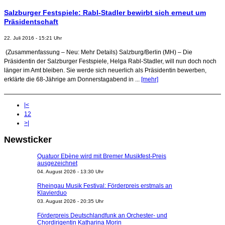
Salzburger Festspiele: Rabl-Stadler bewirbt sich erneut um
Präsidentschaft
22. Juli 2016 - 15:21 Uhr
(Zusammenfassung – Neu: Mehr Details) Salzburg/Berlin (MH) – Die
Präsidentin der Salzburger Festspiele, Helga Rabl-Stadler, will nun doch noch
länger im Amt bleiben. Sie werde sich neuerlich als Präsidentin bewerben,
erklärte die 68-Jährige am Donnerstagabend in ...
[mehr]
|<
1
2
>|
Newsticker
Quatuor Ebène wird mit Bremer Musikfest-Preis
ausgezeichnet
04. August 2026 - 13:30 Uhr
Rheingau Musik Festival: Förderpreis erstmals an
Klavierduo
03. August 2026 - 20:35 Uhr
Förderpreis Deutschlandfunk an Orchester- und
Chordirigentin Katharina Morin