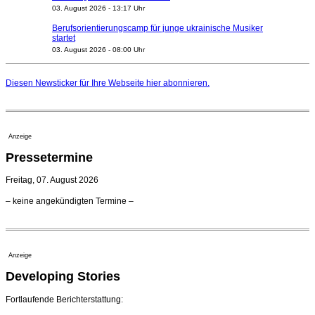
03. August 2026 - 13:17 Uhr
Berufsorientierungscamp für junge ukrainische Musiker
startet
03. August 2026 - 08:00 Uhr
Elena Tzavara wird neue Opernintendantin am
Nationaltheater Mannheim
Diesen Newsticker für Ihre Webseite
hier
abonnieren.
29. Juli 2026 - 11:39 Uhr
Regensburger Generalmusikdirektor Stefan Veselka
geht 2027
23. Juli 2026 - 17:27 Uhr
Anzeige
Kammerorchester Heilbronn: Chefdirigent Risto Joost
Pressetermine
verlängert bis 2030
21. Juli 2026 - 13:08 Uhr
Freitag, 07. August 2026
Opernhäuser gedenken vertriebener jüdischer
– keine angekündigten Termine –
Ensemblemitglieder
20. Juli 2026 - 18:15 Uhr
Bayreuth erwartet prominente Gäste zum Start der
Festspiele
Anzeige
17. Juli 2026 - 18:03 Uhr
Developing Stories
Dirigent Nicolás Pasquet mit Würth-Preis der
Jeunesses Musicales ausgezeichnet
07. August 2026 - 13:20 Uhr
Fortlaufende Berichterstattung: