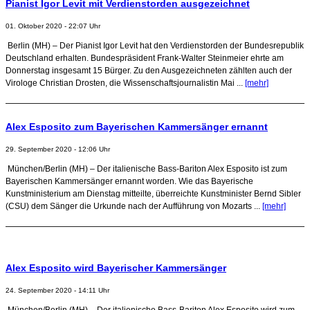
Pianist Igor Levit mit Verdienstorden ausgezeichnet
01. Oktober 2020 - 22:07 Uhr
Berlin (MH) – Der Pianist Igor Levit hat den Verdienstorden der Bundesrepublik
Deutschland erhalten. Bundespräsident Frank-Walter Steinmeier ehrte am
Donnerstag insgesamt 15 Bürger. Zu den Ausgezeichneten zählten auch der
Virologe Christian Drosten, die Wissenschaftsjournalistin Mai ...
[mehr]
Alex Esposito zum Bayerischen Kammersänger ernannt
29. September 2020 - 12:06 Uhr
München/Berlin (MH) – Der italienische Bass-Bariton Alex Esposito ist zum
Bayerischen Kammersänger ernannt worden. Wie das Bayerische
Kunstministerium am Dienstag mitteilte, überreichte Kunstminister Bernd Sibler
(CSU) dem Sänger die Urkunde nach der Aufführung von Mozarts ...
[mehr]
Alex Esposito wird Bayerischer Kammersänger
24. September 2020 - 14:11 Uhr
München/Berlin (MH) – Der italienische Bass-Bariton Alex Esposito wird zum