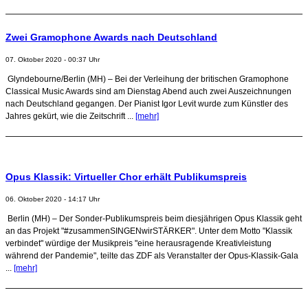
Zwei Gramophone Awards nach Deutschland
07. Oktober 2020 - 00:37 Uhr
Glyndebourne/Berlin (MH) – Bei der Verleihung der britischen Gramophone
Classical Music Awards sind am Dienstag Abend auch zwei Auszeichnungen
nach Deutschland gegangen. Der Pianist Igor Levit wurde zum Künstler des
Jahres gekürt, wie die Zeitschrift ...
[mehr]
Opus Klassik: Virtueller Chor erhält Publikumspreis
06. Oktober 2020 - 14:17 Uhr
Berlin (MH) – Der Sonder-Publikumspreis beim diesjährigen Opus Klassik geht
an das Projekt "#zusammenSINGENwirSTÄRKER". Unter dem Motto "Klassik
verbindet" würdige der Musikpreis "eine herausragende Kreativleistung
während der Pandemie", teilte das ZDF als Veranstalter der Opus-Klassik-Gala
...
[mehr]