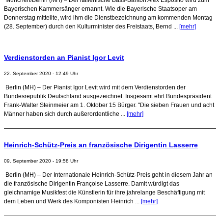
Bayerischen Kammersänger ernannt. Wie die Bayerische Staatsoper am
Donnerstag mitteilte, wird ihm die Dienstbezeichnung am kommenden Montag
(28. September) durch den Kulturminister des Freistaats, Bernd ...
[mehr]
Verdienstorden an Pianist Igor Levit
22. September 2020 - 12:49 Uhr
Berlin (MH) – Der Pianist Igor Levit wird mit dem Verdienstorden der
Bundesrepublik Deutschland ausgezeichnet. Insgesamt ehrt Bundespräsident
Frank-Walter Steinmeier am 1. Oktober 15 Bürger. "Die sieben Frauen und acht
Männer haben sich durch außerordentliche ...
[mehr]
Heinrich-Schütz-Preis an französische Dirigentin Lasserre
09. September 2020 - 19:58 Uhr
Berlin (MH) – Der Internationale Heinrich-Schütz-Preis geht in diesem Jahr an
die französische Dirigentin Françoise Lasserre. Damit würdigt das
gleichnamige Musikfest die Künstlerin für ihre jahrelange Beschäftigung mit
dem Leben und Werk des Komponisten Heinrich ...
[mehr]