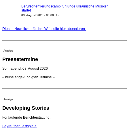
Berufsorientierungscamp für junge ukrainische Musiker
startet
03. August 2026 - 08:00 Uhr
Elena Tzavara wird neue Opernintendantin am
Nationaltheater Mannheim
Diesen Newsticker für Ihre Webseite
hier
abonnieren.
29. Juli 2026 - 11:39 Uhr
Regensburger Generalmusikdirektor Stefan Veselka
geht 2027
23. Juli 2026 - 17:27 Uhr
Anzeige
Kammerorchester Heilbronn: Chefdirigent Risto Joost
Pressetermine
verlängert bis 2030
21. Juli 2026 - 13:08 Uhr
Sonnabend, 08. August 2026
Opernhäuser gedenken vertriebener jüdischer
– keine angekündigten Termine –
Ensemblemitglieder
20. Juli 2026 - 18:15 Uhr
Bayreuth erwartet prominente Gäste zum Start der
Festspiele
Anzeige
17. Juli 2026 - 18:03 Uhr
Developing Stories
Dirigent Nicolás Pasquet mit Würth-Preis der
Jeunesses Musicales ausgezeichnet
07. August 2026 - 13:20 Uhr
Fortlaufende Berichterstattung:
Bayreuther Festspiele