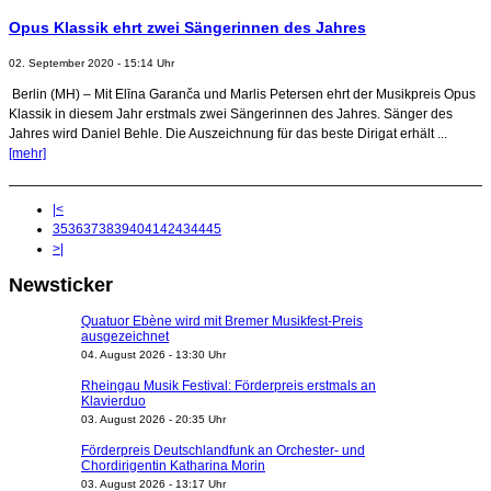
Opus Klassik ehrt zwei Sängerinnen des Jahres
02. September 2020 - 15:14 Uhr
Berlin (MH) – Mit Elīna Garanča und Marlis Petersen ehrt der Musikpreis Opus
Klassik in diesem Jahr erstmals zwei Sängerinnen des Jahres. Sänger des
Jahres wird Daniel Behle. Die Auszeichnung für das beste Dirigat erhält ...
[mehr]
|<
35
36
37
38
39
40
41
42
43
44
45
>|
Newsticker
Quatuor Ebène wird mit Bremer Musikfest-Preis
ausgezeichnet
04. August 2026 - 13:30 Uhr
Rheingau Musik Festival: Förderpreis erstmals an
Klavierduo
03. August 2026 - 20:35 Uhr
Förderpreis Deutschlandfunk an Orchester- und
Chordirigentin Katharina Morin
03. August 2026 - 13:17 Uhr