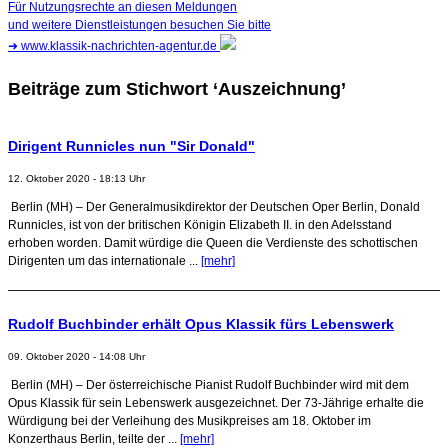
Für Nutzungsrechte an diesen Meldungen
und weitere Dienstleistungen besuchen Sie bitte
➜
www.klassik-nachrichten-agentur.de
Beiträge zum Stichwort ‘Auszeichnung’
Dirigent Runnicles nun "Sir Donald"
12. Oktober 2020 - 18:13 Uhr
Berlin (MH) – Der Generalmusikdirektor der Deutschen Oper Berlin, Donald
Runnicles, ist von der britischen Königin Elizabeth II. in den Adelsstand
erhoben worden. Damit würdige die Queen die Verdienste des schottischen
Dirigenten um das internationale ...
[mehr]
Rudolf Buchbinder erhält Opus Klassik fürs Lebenswerk
09. Oktober 2020 - 14:08 Uhr
Berlin (MH) – Der österreichische Pianist Rudolf Buchbinder wird mit dem
Opus Klassik für sein Lebenswerk ausgezeichnet. Der 73-Jährige erhalte die
Würdigung bei der Verleihung des Musikpreises am 18. Oktober im
Konzerthaus Berlin, teilte der ...
[mehr]