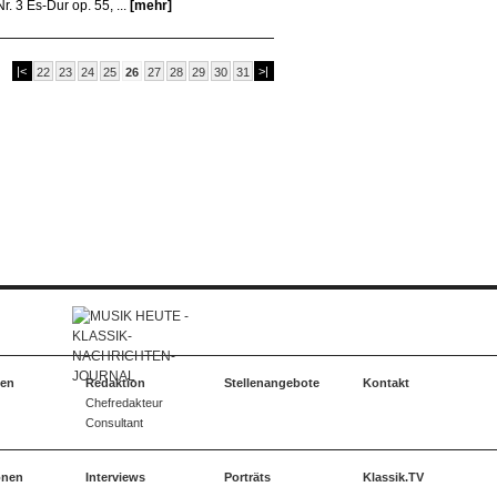
 3 Es-Dur op. 55, ...
[mehr]
|<
>|
22
23
24
25
26
27
28
29
30
31
ten
Redaktion
Stellenangebote
Kontakt
Chefredakteur
Consultant
onen
Interviews
Porträts
Klassik.TV