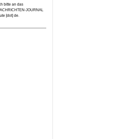
h bitte an das
-NACHRICHTEN-JOURNAL
te [dot] de
.