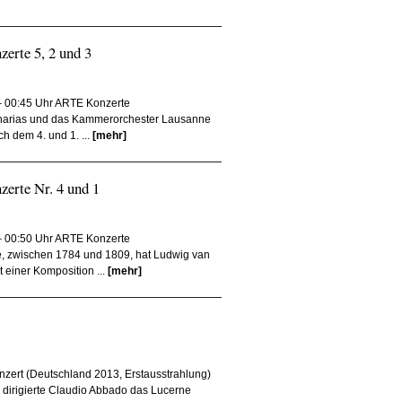
zerte 5, 2 und 3
 – 00:45 Uhr ARTE Konzerte
acharias und das Kammerorchester Lausanne
h dem 4. und 1. ...
[mehr]
zerte Nr. 4 und 1
 – 00:50 Uhr ARTE Konzerte
e, zwischen 1784 und 1809, hat Ludwig van
 einer Komposition ...
[mehr]
zert (Deutschland 2013, Erstausstrahlung)
 dirigierte Claudio Abbado das Lucerne