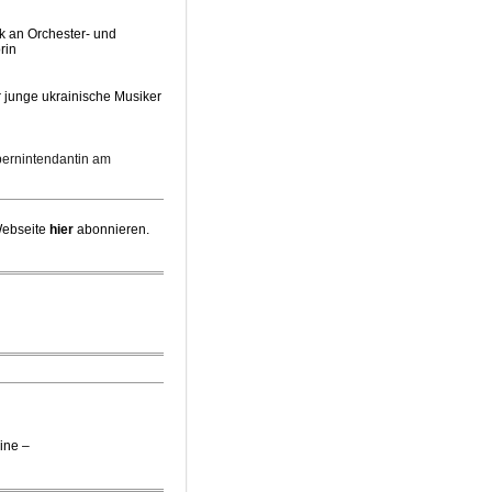
k an Orchester- und
rin
 junge ukrainische Musiker
pernintendantin am
irektor Stefan Veselka
Webseite
hier
abonnieren.
 Chefdirigent Risto Joost
iebener jüdischer
e Gäste zum Start der
ine –
et Pläne für Opernhaus-