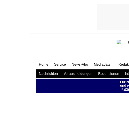
Home
Service
News-Abo
Mediadaten
Redakt
Nachrichten
Vorausmeldungen
Rezensionen
In
Für N
und w
➜
www