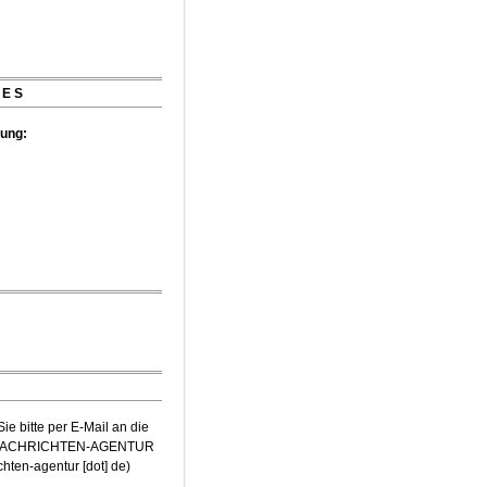
mer Musikfest-Preis
IES
tung:
e bitte per E-Mail an die
-NACHRICHTEN-AGENTUR
ichten-agentur [dot] de
)