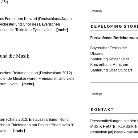
/ 9)
Quatuor Ebène wird mit Bre
Anzeige
ausgezeichnet
04. August 2026 - 13:30 Uhr
hes Fernsehen Konzert (Deutschland/Japan
orchester und Chor des Bayerischen
DEVELOPING STOR
sons in Tokio den Zyklus aller ...
[mehr]
Fortlaufende Berichterstat
Bayreuther Festspiele
Ukraine
 und die Musik
Sanierung Kölner Oper
Konzerthaus München
Sanierung Oper Stuttgart
nsehen Dokumentation (Deutschland 2012)
edeutende Musiker waren Freimaurer. Und viele
eren – vom ...
[mehr]
Anzeige
KONTAKT
ert (China 2013, Erstausstrahlung) Rund
Pressemitteilungen senden Si
istian Thielemann am Projekt "Beethoven 9"
MUSIK HEUTE | KLASSIK
nien ...
[mehr]
(
redaktion [at] klassik-nachr