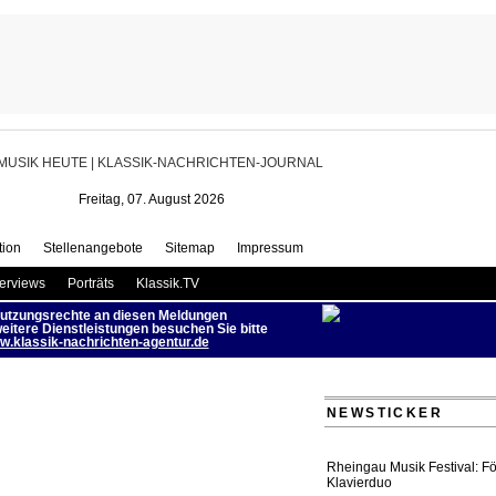
Beethoven | MUSIK HEUTE
Freitag, 07. August 2026
ion
Stellenangebote
Sitemap
Impressum
terviews
Porträts
Klassik.TV
utzungsrechte an diesen Meldungen
eitere Dienstleistungen besuchen Sie bitte
.klassik-nachrichten-agentur.de
NEWSTICKER
Rheingau Musik Festival: Fö
Klavierduo
03. August 2026 - 20:35 Uhr