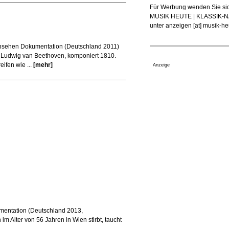
Für Werbung wenden Sie sic
MUSIK HEUTE | KLASSIK
unter
anzeigen [at] musik-heu
nsehen Dokumentation (Deutschland 2011)
on Ludwig van Beethoven, komponiert 1810.
eifen wie ...
[mehr]
Anzeige
mentation (Deutschland 2013,
m Alter von 56 Jahren in Wien stirbt, taucht