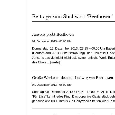
Beiträge zum Stichwort ‘Beethoven’
Jansons probt Beethoven
09. Dezember 2013 - 08:05 Uhr
Donnerstag, 12. Dezember 2013 / 23:15 – 00:00 Uhr Baye
(Deutschland 2013, Erstausstrahlung) Die "Eroica" ist für de
Jansons das vielleicht wichtigste symphonische Werk. Entsp
des Chors ...
[mehr]
Große Werke entdecken: Ludwig van Beethoven –
04. Dezember 2013 - 08:00 Uhr
Sonntag, 08. Dezember 2013 / 17:05 – 18:00 Uhr ARTE Do
"Für Elise" kennt jedes Kind. Das populäre Klavierstück ge
genauso wie zur Filmmusik in Hollywood-Streifen wie "Rose