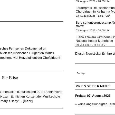
Förderpreis Deutschlandfun
Chordirigentin Katharina Mo
03. August 2026 - 13:17 Uhr
Berufsorientierungscamp für
startet
03. August 2026 - 08:00 Uhr
Elena Tzavara wird neue O
Nationaltheater Mannheim
29. Juli 2026 - 11:39 Uhr
Regensburger Generalmusikd
risches Fernsehen Dokumentation
geht 2027
n lettisch-russischen Dirigenten Mariss
Diesen Newsticker für Ihre 
23. Juli 2026 - 17:27 Uhr
rechend viel Herzblut legt der Chefdirigent
Kammerorchester Heilbronn:
verlängert bis 2030
21. Juli 2026 - 13:08 Uhr
Anzeige
 Für Elise
Opernhäuser gedenken vertr
Ensemblemitglieder
20. Juli 2026 - 18:15 Uhr
PRESSETERMINE
kumentation (Deutschland 2011) Beethovens
Bayreuth erwartet prominent
Freitag, 07. August 2026
Festspiele
hört zum jährlichen Konzert der Musikschule
17. Juli 2026 - 18:03 Uhr
mary’s Baby" ...
[mehr]
– keine angekündigten Term
Düsseldorfer Stadtrat beend
Neubau
16. Juli 2026 - 22:49 Uhr