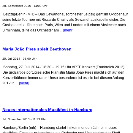
28. September 2015 - 14:09 Uhr
Leipzig/Berlin (MH) – Das Gewandhausorchester Leipzig geht im Oktober auf
seine letzte Tournee mit Riccardo Chailly als Gewandhauskapellmeister. Die
Gastspielreise führe nach Paris, Wien und London mit einem Abstecher nach
Birminham, teilte das Orchester am ...
[mehr]
Maria João Pires spielt Beethoven
25. Juli 2014 - 08:00 Uhr
Sonntag, 27. Juli 2014 / 18:30 – 19:15 Uhr ARTE Konzert (Frankreich 2012)
Die großartige portugiesische Pianistin Maria João Pires macht sich auf den
Konzertbühnen immer rarer. Umso besonderer ist es, sie bei diesem Anfang
2012 in ...
[mehr]
Neues internationales Musikfest in Hamburg
14. November 2013 - 11:23 Uhr
Hamburg/Berlin (mh) – Hamburg startet im kommenden Jahr ein neues
Musikfest. Erstmals präsentieren die Orchester und Veranstalter der Stadt