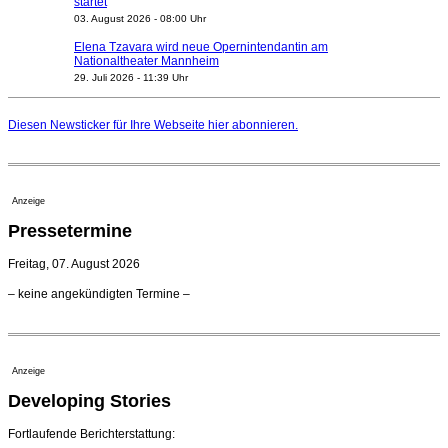
startet
03. August 2026 - 08:00 Uhr
Elena Tzavara wird neue Opernintendantin am
Nationaltheater Mannheim
29. Juli 2026 - 11:39 Uhr
Regensburger Generalmusikdirektor Stefan Veselka
geht 2027
Diesen Newsticker für Ihre Webseite
hier
abonnieren.
23. Juli 2026 - 17:27 Uhr
Kammerorchester Heilbronn: Chefdirigent Risto Joost
verlängert bis 2030
21. Juli 2026 - 13:08 Uhr
Anzeige
Opernhäuser gedenken vertriebener jüdischer
Pressetermine
Ensemblemitglieder
20. Juli 2026 - 18:15 Uhr
Freitag, 07. August 2026
Bayreuth erwartet prominente Gäste zum Start der
– keine angekündigten Termine –
Festspiele
17. Juli 2026 - 18:03 Uhr
Düsseldorfer Stadtrat beendet Pläne für Opernhaus-
Neubau
Anzeige
16. Juli 2026 - 22:49 Uhr
Developing Stories
Quatuor Ebène wird mit Bremer Musikfest-Preis
ausgezeichnet
04. August 2026 - 13:30 Uhr
Fortlaufende Berichterstattung: