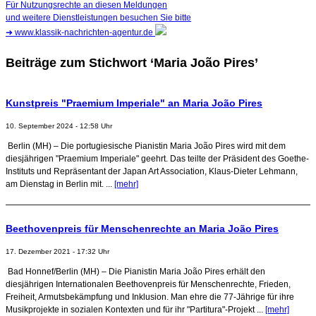
Für Nutzungsrechte an diesen Meldungen
und weitere Dienstleistungen besuchen Sie bitte
➜
www.klassik-nachrichten-agentur.de
Beiträge zum Stichwort ‘Maria João Pires’
Kunstpreis "Praemium Imperiale" an Maria João Pires
10. September 2024 - 12:58 Uhr
Berlin (MH) – Die portugiesische Pianistin Maria João Pires wird mit dem
diesjährigen "Praemium Imperiale" geehrt. Das teilte der Präsident des Goethe-
Instituts und Repräsentant der Japan Art Association, Klaus-Dieter Lehmann,
am Dienstag in Berlin mit. ...
[mehr]
Beethovenpreis für Menschenrechte an Maria João Pires
17. Dezember 2021 - 17:32 Uhr
Bad Honnef/Berlin (MH) – Die Pianistin Maria João Pires erhält den
diesjährigen Internationalen Beethovenpreis für Menschenrechte, Frieden,
Freiheit, Armutsbekämpfung und Inklusion. Man ehre die 77-Jährige für ihre
Musikprojekte in sozialen Kontexten und für ihr "Partitura"-Projekt ...
[mehr]