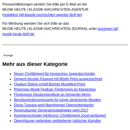
Pressemitteilungen senden Sie bitte per E-Mail an die
MUSIK HEUTE | KLASSIK-NACHRICHTEN-AGENTUR
(
redaktion [at] klassik-nachrichten-agentur [dot] de
)
Für Werbung wenden Sie sich bitte an das
MUSIK HEUTE | KLASSIK-NACHRICHTEN-JOURNAL unter
anzeigen [at]
musik-heute [dot] de
.
Anzeige
Mehr aus dieser Kategorie
Neuer Chefdirigent für hessisches Jugendorchester
Dirigent Nicolás Pasquet mit Würth-Preis ausgezeichnet
Quatuor Ebène erhält Bremer Musikfest-Preis
Rheingau Musik Festival: Förderpreis an Klavierduo
Förderpreis Deutschlandfunk an Dirigentin Morin
Berufsorientierungscamp für junge ukrainische Musiker
Elena Tzavara wird Mannheimer Opernintendantin
Regensburger Generalmusikdirektor geht 2027
Kammerorchester Heilbronn: Chefdirigent Joost verlängert
Opernhäuser gedenken vertriebener jüdischer Künstler