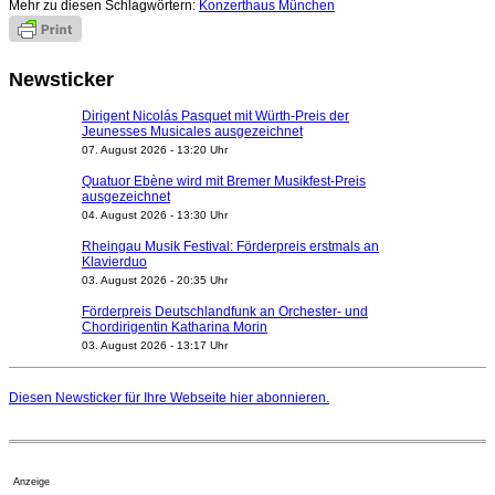
Mehr zu diesen Schlagwörtern:
Konzerthaus München
Newsticker
Dirigent Nicolás Pasquet mit Würth-Preis der
Jeunesses Musicales ausgezeichnet
07. August 2026 - 13:20 Uhr
Quatuor Ebène wird mit Bremer Musikfest-Preis
ausgezeichnet
04. August 2026 - 13:30 Uhr
Rheingau Musik Festival: Förderpreis erstmals an
Klavierduo
03. August 2026 - 20:35 Uhr
Förderpreis Deutschlandfunk an Orchester- und
Chordirigentin Katharina Morin
03. August 2026 - 13:17 Uhr
Berufsorientierungscamp für junge ukrainische Musiker
startet
Diesen Newsticker für Ihre Webseite
hier
abonnieren.
03. August 2026 - 08:00 Uhr
Elena Tzavara wird neue Opernintendantin am
Nationaltheater Mannheim
29. Juli 2026 - 11:39 Uhr
Anzeige