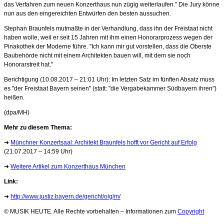
das Verfahren zum neuen Konzerthaus nun zügig weiterlaufen." Die Jury könne
nun aus den eingereichten Entwürfen den besten aussuchen.
Stephan Braunfels mutmaßte in der Verhandlung, dass ihn der Freistaat nicht
haben wolle, weil er seit 15 Jahren mit ihm einen Honorarprozess wegen der
Pinakothek der Moderne führe. "Ich kann mir gut vorstellen, dass die Oberste
Baubehörde nicht mit einem Architekten bauen will, mit dem sie noch
Honorarstreit hat."
Berichtigung (10.08.2017 – 21:01 Uhr): Im letzten Satz im fünften Absatz muss
es "der Freistaat Bayern seinen" (statt: "die Vergabekammer Südbayern ihren")
heißen.
(dpa/MH)
Mehr zu diesem Thema:
➜
Münchner Konzertsaal: Architekt Braunfels hofft vor Gericht auf Erfolg
(21.07.2017 – 14:59 Uhr)
➜
Weitere Artikel zum Konzerthaus München
Link:
➜
http://www.justiz.bayern.de/gericht/olg/m/
© MUSIK HEUTE. Alle Rechte vorbehalten – Informationen zum
Copyright