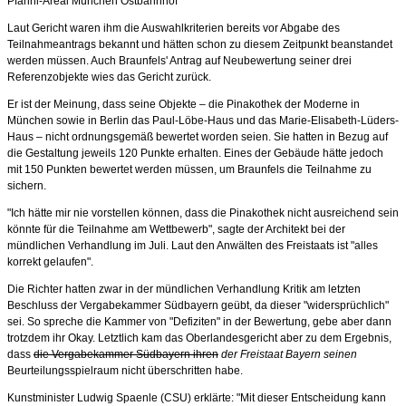
Pfanni-Areal München Ostbahnhof
Laut Gericht waren ihm die Auswahlkriterien bereits vor Abgabe des
Teilnahmeantrags bekannt und hätten schon zu diesem Zeitpunkt beanstandet
werden müssen. Auch Braunfels' Antrag auf Neubewertung seiner drei
Referenzobjekte wies das Gericht zurück.
Er ist der Meinung, dass seine Objekte – die Pinakothek der Moderne in
München sowie in Berlin das Paul-Löbe-Haus und das Marie-Elisabeth-Lüders-
Haus – nicht ordnungsgemäß bewertet worden seien. Sie hatten in Bezug auf
die Gestaltung jeweils 120 Punkte erhalten. Eines der Gebäude hätte jedoch
mit 150 Punkten bewertet werden müssen, um Braunfels die Teilnahme zu
sichern.
"Ich hätte mir nie vorstellen können, dass die Pinakothek nicht ausreichend sein
könnte für die Teilnahme am Wettbewerb", sagte der Architekt bei der
mündlichen Verhandlung im Juli. Laut den Anwälten des Freistaats ist "alles
korrekt gelaufen".
Die Richter hatten zwar in der mündlichen Verhandlung Kritik am letzten
Beschluss der Vergabekammer Südbayern geübt, da dieser "widersprüchlich"
sei. So spreche die Kammer von "Defiziten" in der Bewertung, gebe aber dann
trotzdem ihr Okay. Letztlich kam das Oberlandesgericht aber zu dem Ergebnis,
dass
die Vergabekammer Südbayern ihren
der Freistaat Bayern seinen
Beurteilungsspielraum nicht überschritten habe.
Kunstminister Ludwig Spaenle (CSU) erklärte: "Mit dieser Entscheidung kann