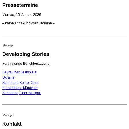
Regensburger Generalmusikdirektor Stefan Veselka
Pressetermine
geht 2027
23. Juli 2026 - 17:27 Uhr
Montag, 10. August 2026
Kammerorchester Heilbronn: Chefdirigent Risto Joost
– keine angekündigten Termine –
verlängert bis 2030
21. Juli 2026 - 13:08 Uhr
Opernhäuser gedenken vertriebener jüdischer
Ensemblemitglieder
Anzeige
20. Juli 2026 - 18:15 Uhr
Developing Stories
Leslie Suganandarajah neuer Chefdirigent des
Landesjugendsinfonieorchesters Hessen
09. August 2026 - 16:51 Uhr
Fortlaufende Berichterstattung:
Bayreuther Festspiele
Ukraine
Sanierung Kölner Oper
Konzerthaus München
Sanierung Oper Stuttgart
Anzeige
Kontakt