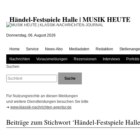
Händel-Festspiele Halle | MUSIK HEUTE
Donnerstag, 06. August 2026
Home
Service
News-Abo
Mediadaten
Redaktion
Stellenange
Nachrichten
Vorausmeldungen
Rezensionen
Interviews
Porträts
Suchen
Für Nutzungsrechte an diesen Meldungen
und weitere Dienstleistungen besuchen Sie bitte
➜
www.klassik-nachrichten-agentur.de
Beiträge zum Stichwort ‘Händel-Festspiele Halle