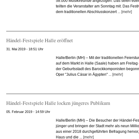
58.000 Musikfreunde angezogen. Das seien ebens
teilten die Veranstalter am Sonntag mit. Das Festi
dem traditionellen Abschlusskonzert ...
[mehr]
Händel-Festspiele Halle eröffnet
31. Mai 2019 - 18:51 Uhr
Halle/Berlin (MH) – Mit der traditionellen Feier
auf dem Markt in Halle (Saale) haben am Freitag 
der Geburtsstadt des Barockkomponisten begonne
Oper "Julius Cäsar in Ägypten" ...
[mehr]
Händel-Festspiele Halle locken jüngeres Publikum
05. Februar 2019 - 14:59 Uhr
Halle/Berlin (MH) – Die Besucher der Händel-Fes
jünger und bringen der Stadt mehr als neun Milli
aus einer 2018 durchgeführten Befragung hervor, 
Haus und die ...
[mehr]