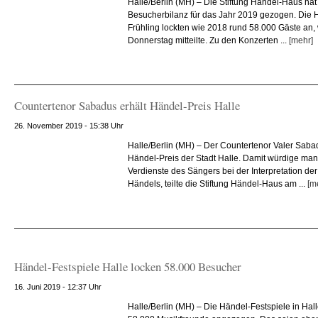
Halle/Berlin (MH) – Die Stiftung Händel-Haus hat 
Besucherbilanz für das Jahr 2019 gezogen. Die 
Frühling lockten wie 2018 rund 58.000 Gäste an, 
Donnerstag mitteilte. Zu den Konzerten ...
[mehr]
Countertenor Sabadus erhält Händel-Preis Halle
26. November 2019 - 15:38 Uhr
Halle/Berlin (MH) – Der Countertenor Valer Saba
Händel-Preis der Stadt Halle. Damit würdige ma
Verdienste des Sängers bei der Interpretation de
Händels, teilte die Stiftung Händel-Haus am ...
[m
Händel-Festspiele Halle locken 58.000 Besucher
16. Juni 2019 - 12:37 Uhr
Halle/Berlin (MH) – Die Händel-Festspiele in Hal