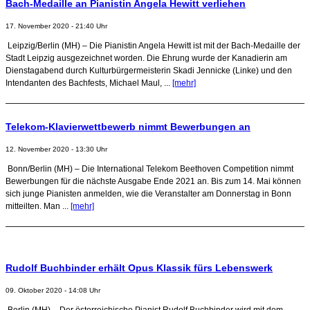
Bach-Medaille an Pianistin Angela Hewitt verliehen
17. November 2020 - 21:40 Uhr
Leipzig/Berlin (MH) – Die Pianistin Angela Hewitt ist mit der Bach-Medaille der
Stadt Leipzig ausgezeichnet worden. Die Ehrung wurde der Kanadierin am
Dienstagabend durch Kulturbürgermeisterin Skadi Jennicke (Linke) und den
Intendanten des Bachfests, Michael Maul, ...
[mehr]
Telekom-Klavierwettbewerb nimmt Bewerbungen an
12. November 2020 - 13:30 Uhr
Bonn/Berlin (MH) – Die International Telekom Beethoven Competition nimmt
Bewerbungen für die nächste Ausgabe Ende 2021 an. Bis zum 14. Mai können
sich junge Pianisten anmelden, wie die Veranstalter am Donnerstag in Bonn
mitteilten. Man ...
[mehr]
Rudolf Buchbinder erhält Opus Klassik fürs Lebenswerk
09. Oktober 2020 - 14:08 Uhr
Berlin (MH) – Der österreichische Pianist Rudolf Buchbinder wird mit dem