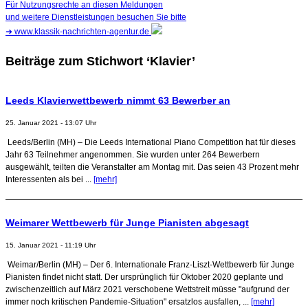
Für Nutzungsrechte an diesen Meldungen
und weitere Dienstleistungen besuchen Sie bitte
➜
www.klassik-nachrichten-agentur.de
Beiträge zum Stichwort ‘Klavier’
Leeds Klavierwettbewerb nimmt 63 Bewerber an
25. Januar 2021 - 13:07 Uhr
Leeds/Berlin (MH) – Die Leeds International Piano Competition hat für dieses
Jahr 63 Teilnehmer angenommen. Sie wurden unter 264 Bewerbern
ausgewählt, teilten die Veranstalter am Montag mit. Das seien 43 Prozent mehr
Interessenten als bei ...
[mehr]
Weimarer Wettbewerb für Junge Pianisten abgesagt
15. Januar 2021 - 11:19 Uhr
Weimar/Berlin (MH) – Der 6. Internationale Franz-Liszt-Wettbewerb für Junge
Pianisten findet nicht statt. Der ursprünglich für Oktober 2020 geplante und
zwischenzeitlich auf März 2021 verschobene Wettstreit müsse "aufgrund der
immer noch kritischen Pandemie-Situation" ersatzlos ausfallen, ...
[mehr]