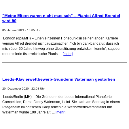
"Meine Eltern waren nicht musisch" – Pianist Alfred Brendel
wird 90
05. Januar 2021 - 10:05 Uhr
London (dpa/MH) – Einen einzelnen Höhepunkt in seiner langen Karriere
vermag Alfred Brendel nicht auszumachen. "Ich bin dankbar dafür, dass ich
mich über 60 Jahre hinweg ohne Überstürzung entwickeln konnte", sagt der
renommierte österreichische Pianist ...
[mehr]
Leeds-Klavierwettbewerb-Gründerin Waterman gestorben
20. Dezember 2020 - 22:08 Uhr
Leeds/Berlin (MH) – Die Gründerin der Leeds International Pianoforte
Competition, Dame Fanny Waterman, ist tot. Sie starb am Sonntag in einem
Pflegeheim im britischen Ilkley, teilten die Wettbewerbsveranstalter mit.
Waterman wurde 100 Jahre alt. ...
[mehr]