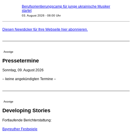
Berufsorientierungscamp für junge ukrainische Musiker
startet
03. August 2026 - 08:00 Uhr
Elena Tzavara wird neue Opernintendantin am
Nationaltheater Mannheim
Diesen Newsticker für Ihre Webseite
hier
abonnieren.
29. Juli 2026 - 11:39 Uhr
Regensburger Generalmusikdirektor Stefan Veselka
geht 2027
23. Juli 2026 - 17:27 Uhr
Anzeige
Kammerorchester Heilbronn: Chefdirigent Risto Joost
Pressetermine
verlängert bis 2030
21. Juli 2026 - 13:08 Uhr
Sonntag, 09. August 2026
Opernhäuser gedenken vertriebener jüdischer
– keine angekündigten Termine –
Ensemblemitglieder
20. Juli 2026 - 18:15 Uhr
Bayreuth erwartet prominente Gäste zum Start der
Festspiele
Anzeige
17. Juli 2026 - 18:03 Uhr
Developing Stories
Dirigent Nicolás Pasquet mit Würth-Preis der
Jeunesses Musicales ausgezeichnet
07. August 2026 - 13:20 Uhr
Fortlaufende Berichterstattung:
Bayreuther Festspiele