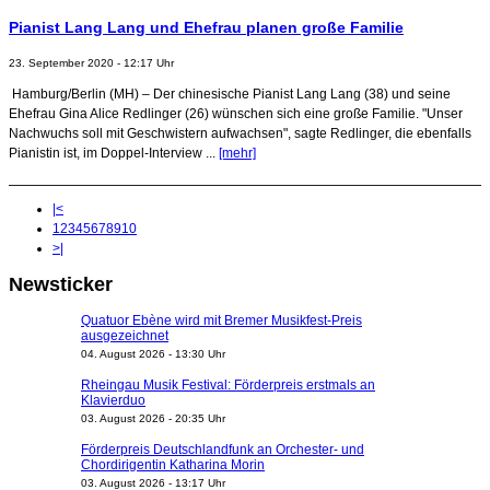
Pianist Lang Lang und Ehefrau planen große Familie
23. September 2020 - 12:17 Uhr
Hamburg/Berlin (MH) – Der chinesische Pianist Lang Lang (38) und seine
Ehefrau Gina Alice Redlinger (26) wünschen sich eine große Familie. "Unser
Nachwuchs soll mit Geschwistern aufwachsen", sagte Redlinger, die ebenfalls
Pianistin ist, im Doppel-Interview ...
[mehr]
|<
1
2
3
4
5
6
7
8
9
10
>|
Newsticker
Quatuor Ebène wird mit Bremer Musikfest-Preis
ausgezeichnet
04. August 2026 - 13:30 Uhr
Rheingau Musik Festival: Förderpreis erstmals an
Klavierduo
03. August 2026 - 20:35 Uhr
Förderpreis Deutschlandfunk an Orchester- und
Chordirigentin Katharina Morin
03. August 2026 - 13:17 Uhr