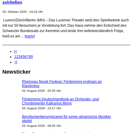
schließen
29. Oktober 2020 - 19:24 Uhr
Luzern/Zürich/Berlin (MH) – Das Luzerner Theater setzt den Spielbetrieb auch
mit nur 50 Besuchern je Vorstellung fort. Das Haus nehme den Entscheid des
Schweizer Bundesrats zur Kenntnis und leiste ihm selbstverständlich Folge,
hieß es am ...
[mehr]
|<
1
2
3
4
5
6
7
8
9
>|
Newsticker
Rheingau Musik Festival: Förderpreis erstmals an
Klavierduo
03. August 2026 - 20:35 Uhr
Förderpreis Deutschlandfunk an Orchester- und
Chordirigentin Katharina Morin
03. August 2026 - 13:17 Uhr
Berufsorientierungscamp für junge ukrainische Musiker
startet
03. August 2026 - 08:00 Uhr