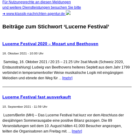
Für Nutzungsrechte an diesen Meldungen
und weitere Dienstleistungen besuchen Sie bitte
➜
www.klassik-nachrichten-agentur.de
Beiträge zum Stichwort ‘Lucerne Festival’
Lucerne Festival 2020 – Mozart und Beethoven
16. Oktober 2021 - 10:00 Uhr
Samstag, 16. Oktober 2021 / 20:15 – 21:25 Uhr 3sat Musik (Schweiz 2020,
Erstausstrahlung) Ludwig van Beethovens heiteres Septett aus dem Jahr 1799
verbindet in temperamentvoller Weise musikalische Logik mit eingängigen
Melodien und ebnete den Weg für ...
[mehr]
Lucerne Festival fast ausverkauft
10. September 2021 - 11:59 Uhr
Luzern/Berlin (MH) – Das Lucerne Festival hat kurz vor dem Abschluss der
diesjährigen Sommerausgabe eine positive Bilanz gezogen. Die 89
Veranstaltungen seit dem 10. August hätten 41.000 Besucher angezogen,
teilten die Organisatoren am Freitag mit. ...
[mehr]