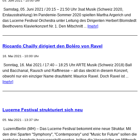
05. Juni 2021 - 10:00 Uhr
Samstag, 05. Juni 2021 / 20:15 – 21:50 Uhr 3sat Musik (Schweiz 2020,
Erstausstrahlung) Im Pandemie-Sommer 2020 spielten Martha Argerich und
das Lucerne Festival Orchestra unter Leitung des Dirigenten Herbert Blomstedt
Beethovens Klavierkonzert Nr. 1. Den Mitschnitt ...
[mehr]
Riccardo Chailly dirigiert den Boléro von Ravel
16. Mai 2021 - 10:00 Uhr
Sonntag, 16. Mai 2021 / 17:40 – 18:25 Uhr ARTE Musik (Schweiz 2018) Ball
und Bacchanal, Rausch und Raffinesse – all das steckt in diesem Konzert,
obwohl nur ein einziger Name draufsteht: Maurice Ravel. Doch Ravel ist ...
[mehr]
Lucerne Festival strukturiert sich neu
05. Mai 2021 - 13:37 Uhr
Luzern/Berlin (MH) – Das Lucerne Festival bekommt eine neue Struktur. Mit
den drei Sparten "Symphony", "Contemporary" und "Music for Future" sollen die
zentralen Angebote herausgestellt werden, teilten die Veranstalter am Mittwoch