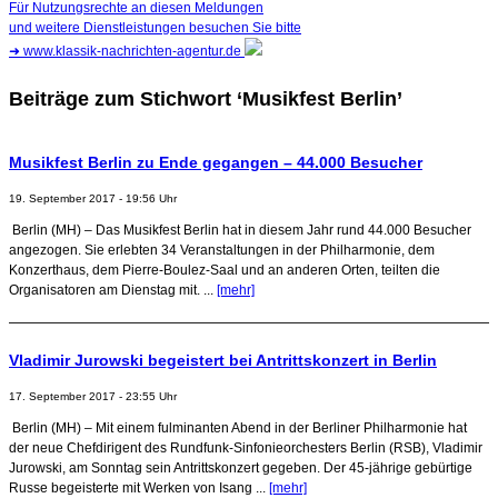
Für Nutzungsrechte an diesen Meldungen
und weitere Dienstleistungen besuchen Sie bitte
➜
www.klassik-nachrichten-agentur.de
Beiträge zum Stichwort ‘Musikfest Berlin’
Musikfest Berlin zu Ende gegangen – 44.000 Besucher
19. September 2017 - 19:56 Uhr
Berlin (MH) – Das Musikfest Berlin hat in diesem Jahr rund 44.000 Besucher
angezogen. Sie erlebten 34 Veranstaltungen in der Philharmonie, dem
Konzerthaus, dem Pierre-Boulez-Saal und an anderen Orten, teilten die
Organisatoren am Dienstag mit. ...
[mehr]
Vladimir Jurowski begeistert bei Antrittskonzert in Berlin
17. September 2017 - 23:55 Uhr
Berlin (MH) – Mit einem fulminanten Abend in der Berliner Philharmonie hat
der neue Chefdirigent des Rundfunk-Sinfonieorchesters Berlin (RSB), Vladimir
Jurowski, am Sonntag sein Antrittskonzert gegeben. Der 45-jährige gebürtige
Russe begeisterte mit Werken von Isang ...
[mehr]