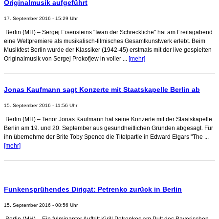
Originalmusik aufgeführt
17. September 2016 - 15:29 Uhr
Berlin (MH) – Sergej Eisensteins "Iwan der Schreckliche" hat am Freitagabend
eine Weltpremiere als musikalisch-filmisches Gesamtkunstwerk erlebt. Beim
Musikfest Berlin wurde der Klassiker (1942-45) erstmals mit der live gespielten
Originalmusik von Sergej Prokofjew in voller ...
[mehr]
Jonas Kaufmann sagt Konzerte mit Staatskapelle Berlin ab
15. September 2016 - 11:56 Uhr
Berlin (MH) – Tenor Jonas Kaufmann hat seine Konzerte mit der Staatskapelle
Berlin am 19. und 20. September aus gesundheitlichen Gründen abgesagt. Für
ihn übernehme der Brite Toby Spence die Titelpartie in Edward Elgars "The ...
[mehr]
Funkensprühendes Dirigat: Petrenko zurück in Berlin
15. September 2016 - 08:56 Uhr
Berlin (MH) – Ein fulminanter Auftritt Kirill Petrenkos am Pult des Bayerischen