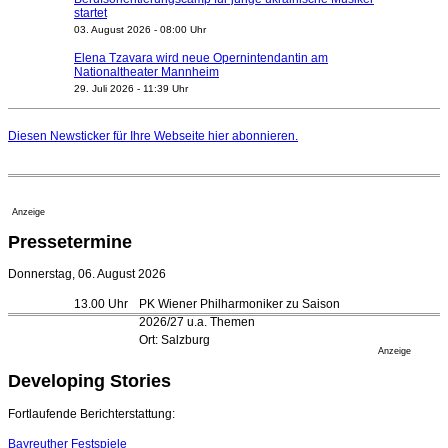
startet
03. August 2026 - 08:00 Uhr
Elena Tzavara wird neue Opernintendantin am
Nationaltheater Mannheim
29. Juli 2026 - 11:39 Uhr
Regensburger Generalmusikdirektor Stefan Veselka
geht 2027
Diesen Newsticker für Ihre Webseite
hier
abonnieren.
23. Juli 2026 - 17:27 Uhr
Kammerorchester Heilbronn: Chefdirigent Risto Joost
verlängert bis 2030
21. Juli 2026 - 13:08 Uhr
Anzeige
Opernhäuser gedenken vertriebener jüdischer
Pressetermine
Ensemblemitglieder
20. Juli 2026 - 18:15 Uhr
Donnerstag, 06. August 2026
Bayreuth erwartet prominente Gäste zum Start der
13.00 Uhr
PK Wiener Philharmoniker zu Saison
Festspiele
2026/27 u.a. Themen
17. Juli 2026 - 18:03 Uhr
Ort: Salzburg
Düsseldorfer Stadtrat beendet Pläne für Opernhaus-
Anzeige
Neubau
Developing Stories
16. Juli 2026 - 22:49 Uhr
Quatuor Ebène wird mit Bremer Musikfest-Preis
Fortlaufende Berichterstattung:
ausgezeichnet
04. August 2026 - 13:30 Uhr
Bayreuther Festspiele