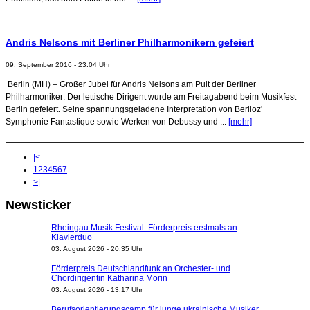
Andris Nelsons mit Berliner Philharmonikern gefeiert
09. September 2016 - 23:04 Uhr
Berlin (MH) – Großer Jubel für Andris Nelsons am Pult der Berliner
Philharmoniker: Der lettische Dirigent wurde am Freitagabend beim Musikfest
Berlin gefeiert. Seine spannungsgeladene Interpretation von Berlioz'
Symphonie Fantastique sowie Werken von Debussy und ...
[mehr]
|<
1
2
3
4
5
6
7
>|
Newsticker
Rheingau Musik Festival: Förderpreis erstmals an
Klavierduo
03. August 2026 - 20:35 Uhr
Förderpreis Deutschlandfunk an Orchester- und
Chordirigentin Katharina Morin
03. August 2026 - 13:17 Uhr
Berufsorientierungscamp für junge ukrainische Musiker