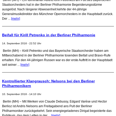
Staatsorchesters hat in der Berliner Philharmonie Begeisterungsstürme
ausgelöst. Nach längerer Abwesenheit kehrte der 44-jährige
Generalmusikdirektor des Münchner Opernorchesters in die Hauptstadt zurück.
Der ...
[mehr]
Beifall für Kirill Petrenko in der Berliner Philharmonie
14. September 2016 - 22:52 Uhr
Berlin (MH) – Kirill Petrenko und das Bayerische Staatsorchester haben am
Mittwochabend in der Berliner Philharmonie tosenden Beifall und Bravo-Rufe
erhalten. Für den 44-jährigen Russen war es der erste Auftritt in der Hauptstadt
seit seiner ...
[mehr]
Kontrollierter Klangrausch: Nelsons bei den Berliner
Philharmonikern
10. September 2016 - 14:10 Uhr
Berlin (MH) – Mit Werken von Claude Debussy, Edgard Varèse und Hector
Berlioz ist Andris Nelsons am Freitagabend ans Pult der Berliner
Philharmoniker zurückgekehrt. Sein energiegeladenes Dirigat begeisterte das
Publikum, das dem Letten in der ...
[mehr]