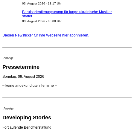
03. August 2026 - 13:17 Uhr
Berufsorientierungscamp für junge ukrainische Musiker
startet
03. August 2026 - 08:00 Uhr
Elena Tzavara wird neue Opernintendantin am
Nationaltheater Mannheim
Diesen Newsticker für Ihre Webseite
hier
abonnieren.
29. Juli 2026 - 11:39 Uhr
Regensburger Generalmusikdirektor Stefan Veselka
geht 2027
23. Juli 2026 - 17:27 Uhr
Anzeige
Kammerorchester Heilbronn: Chefdirigent Risto Joost
Pressetermine
verlängert bis 2030
21. Juli 2026 - 13:08 Uhr
Sonntag, 09. August 2026
Opernhäuser gedenken vertriebener jüdischer
– keine angekündigten Termine –
Ensemblemitglieder
20. Juli 2026 - 18:15 Uhr
Bayreuth erwartet prominente Gäste zum Start der
Festspiele
Anzeige
17. Juli 2026 - 18:03 Uhr
Developing Stories
Dirigent Nicolás Pasquet mit Würth-Preis der
Jeunesses Musicales ausgezeichnet
07. August 2026 - 13:20 Uhr
Fortlaufende Berichterstattung: