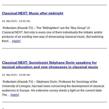
Classical:NEXT: Music after midnight
24. Mai 2015 - 13:20 Uhr
Rotterdam (Klassik.TV) – The "Midnighters" are the "Boy Group" of
Classical:NEXT. Not only is every one of them individually the initiator and/or
producer of an exciting new way of showcasing classical music. But watching
them ...
[mehr]
Classical:NEXT: Sociologist Stéphane Dorin speaking for
musical education and new showcases in classical music
24. Mai 2015 - 13:08 Uhr
Rotterdam (Klassik.TV) – Stéphane Dorin, Professor for Sociology at the
University of Limoges, has bad news concerning the development of classical
audiences in Europe. His extensive survey sheds a light on the current state.
The ...
[mehr]