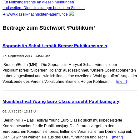
Für Nutzungsrechte an diesen Meldungen
und weitere Dienstleistungen besuchen Sie bitte
➜
www.klassik-nachrichten-agentur.de
Beiträge zum Stichwort ‘Publikum’
Sopranistin Schalit erhält Bremer Publikumspreis
27. September 2017 - 13:33 Uhr
Bremen/Berlin (MH) – Die Sopranistin Marysol Schalit wird mit dem
Publikumspreis "Silbernen Roland" ausgezeichnet. "Unsere Opernabonnenten
haben abgestimmt und, wie ich finde, eine exzellente Wahl getroffen", sagte der
Vorsitzende des Vereins Volksbühne Bremen, Holger Kohlmann, ...
[mehr]
Musikfestival Young Euro Classic sucht Publikumsjury
09. Juli 2015 - 13:32 Uhr
Berlin (MH) – Das Festival Young Euro Classic sucht musikbegeisterte
Konzertbesucher für die Publikumsjury. Die Juroren vergeben den
Europäischen Komponistenpreis, teilten die Veranstalter am Donnerstag mit.
Den Gewinner wählen sie aus drei Uraufführungen und sechs ...
[mehr]