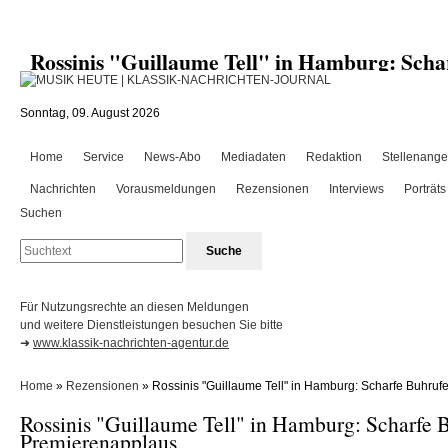
Rossinis "Guillaume Tell" in Hamburg: Sc
Sonntag, 09. August 2026
Home
Service
News-Abo
Mediadaten
Redaktion
Stellenange
Nachrichten
Vorausmeldungen
Rezensionen
Interviews
Porträts
Suchen
Für Nutzungsrechte an diesen Meldungen
und weitere Dienstleistungen besuchen Sie bitte
➜
www.klassik-nachrichten-agentur.de
Home
»
Rezensionen
» Rossinis "Guillaume Tell" in Hamburg: Scharfe Buhrufe
Rossinis "Guillaume Tell" in Hamburg: Scharfe 
Premierenapplaus