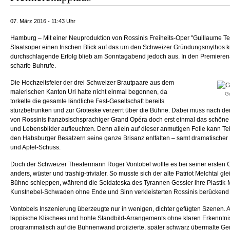
07. März 2016 - 11:43 Uhr
Hamburg – Mit einer Neuproduktion von Rossinis Freiheits-Oper "Guillaume Te
Staatsoper einen frischen Blick auf das um den Schweizer Gründungsmythos k
durchschlagende Erfolg blieb am Sonntagabend jedoch aus. In den Premieren
scharfe Buhrufe.
Die Hochzeitsfeier der drei Schweizer Brautpaare aus dem
malerischen Kanton Uri hatte nicht einmal begonnen, da
Gu
torkelte die gesamte ländliche Fest-Gesellschaft bereits
sturzbetrunken und zur Groteske verzerrt über die Bühne. Dabei muss nach de
von Rossinis französischsprachiger Grand Opéra doch erst einmal das schöne 
und Lebensbilder aufleuchten. Denn allein auf dieser anmutigen Folie kann Te
den Habsburger Besatzern seine ganze Brisanz entfalten – samt dramatischer 
und Apfel-Schuss.
Doch der Schweizer Theatermann Roger Vontobel wollte es bei seiner ersten 
anders, wüster und trashig-trivialer. So musste sich der alte Patriot Melchtal gl
Bühne schleppen, während die Soldateska des Tyrannen Gessler ihre Plastik
Kunstnebel-Schwaden ohne Ende und Sinn verkleisterten Rossinis berückend 
Vontobels Inszenierung überzeugte nur in wenigen, dichter gefügten Szenen. 
läppische Klischees und hohle Standbild-Arrangements ohne klaren Erkenntn
programmatisch auf die Bühnenwand projizierte, später schwarz übermalte Ge