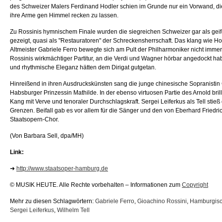
des Schweizer Malers Ferdinand Hodler schien im Grunde nur ein Vorwand, d
ihre Arme gen Himmel recken zu lassen.
Zu Rossinis hymnischem Finale wurden die siegreichen Schweizer gar als ge
gezeigt, quasi als "Restauratoren" der Schreckensherrschaft. Das klang wie Ho
Altmeister Gabriele Ferro bewegte sich am Pult der Philharmoniker nicht imme
Rossinis wirkmächtiger Partitur, an die Verdi und Wagner hörbar angedockt ha
und rhythmische Eleganz hätten dem Dirigat gutgetan.
Hinreißend in ihren Ausdruckskünsten sang die junge chinesische Sopranisti
Habsburger Prinzessin Mathilde. In der ebenso virtuosen Partie des Arnold bril
Kang mit Verve und tenoraler Durchschlagskraft. Sergei Leiferkus als Tell stie
Grenzen. Beifall gab es vor allem für die Sänger und den von Eberhard Friedri
Staatsopern-Chor.
(Von Barbara Sell, dpa/MH)
Link:
➜
http://www.staatsoper-hamburg.de
© MUSIK HEUTE. Alle Rechte vorbehalten – Informationen zum
Copyright
Mehr zu diesen Schlagwörtern:
Gabriele Ferro
,
Gioachino Rossini
,
Hamburgisc
Sergei Leiferkus
,
Wilhelm Tell