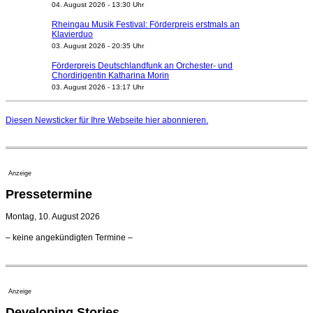
04. August 2026 - 13:30 Uhr
Rheingau Musik Festival: Förderpreis erstmals an
Klavierduo
03. August 2026 - 20:35 Uhr
Förderpreis Deutschlandfunk an Orchester- und
Chordirigentin Katharina Morin
03. August 2026 - 13:17 Uhr
Berufsorientierungscamp für junge ukrainische Musiker
startet
Diesen Newsticker für Ihre Webseite
hier
abonnieren.
03. August 2026 - 08:00 Uhr
Elena Tzavara wird neue Opernintendantin am
Nationaltheater Mannheim
29. Juli 2026 - 11:39 Uhr
Anzeige
Regensburger Generalmusikdirektor Stefan Veselka
Pressetermine
geht 2027
23. Juli 2026 - 17:27 Uhr
Montag, 10. August 2026
Kammerorchester Heilbronn: Chefdirigent Risto Joost
– keine angekündigten Termine –
verlängert bis 2030
21. Juli 2026 - 13:08 Uhr
Opernhäuser gedenken vertriebener jüdischer
Ensemblemitglieder
Anzeige
20. Juli 2026 - 18:15 Uhr
Developing Stories
Leslie Suganandarajah neuer Chefdirigent des