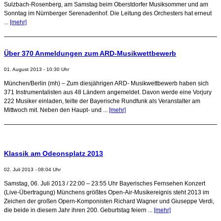
Sulzbach-Rosenberg, am Samstag beim Oberstdorfer Musiksommer und am
Sonntag im Nürnberger Serenadenhof. Die Leitung des Orchesters hat erneut
...
[mehr]
Über 370 Anmeldungen zum ARD-Musikwettbewerb
01. August 2013 - 10:30 Uhr
München/Berlin (mh) – Zum diesjährigen ARD- Musikwettbewerb haben sich
371 Instrumentalisten aus 48 Ländern angemeldet. Davon werde eine Vorjury
222 Musiker einladen, teilte der Bayerische Rundfunk als Veranstalter am
Mittwoch mit. Neben den Haupt- und ...
[mehr]
Klassik am Odeonsplatz 2013
02. Juli 2013 - 08:04 Uhr
Samstag, 06. Juli 2013 / 22:00 – 23:55 Uhr Bayerisches Fernsehen Konzert
(Live-Übertragung) Münchens größtes Open-Air-Musikereignis steht 2013 im
Zeichen der großen Opern-Komponisten Richard Wagner und Giuseppe Verdi,
die beide in diesem Jahr ihren 200. Geburtstag feiern ...
[mehr]