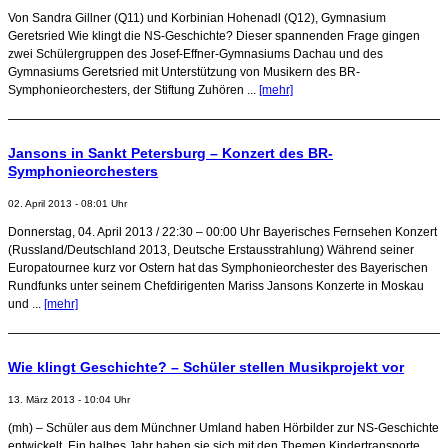
Von Sandra Gillner (Q11) und Korbinian Hohenadl (Q12), Gymnasium
Geretsried Wie klingt die NS-Geschichte? Dieser spannenden Frage gingen
zwei Schülergruppen des Josef-Effner-Gymnasiums Dachau und des
Gymnasiums Geretsried mit Unterstützung von Musikern des BR-
Symphonieorchesters, der Stiftung Zuhören ...
[mehr]
Jansons in Sankt Petersburg – Konzert des BR-
Symphonieorchesters
02. April 2013 - 08:01 Uhr
Donnerstag, 04. April 2013 / 22:30 – 00:00 Uhr Bayerisches Fernsehen Konzert
(Russland/Deutschland 2013, Deutsche Erstausstrahlung) Während seiner
Europatournee kurz vor Ostern hat das Symphonieorchester des Bayerischen
Rundfunks unter seinem Chefdirigenten Mariss Jansons Konzerte in Moskau
und ...
[mehr]
Wie klingt Geschichte? – Schüler stellen Musikprojekt vor
13. März 2013 - 10:04 Uhr
(mh) – Schüler aus dem Münchner Umland haben Hörbilder zur NS-Geschichte
entwickelt. Ein halbes Jahr haben sie sich mit den Themen Kindertransporte,