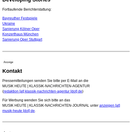
Landesjugendsinfonieorchesters Hessen
09. August 2026 - 16:51 Uhr
Fortlaufende Berichterstattung:
Bayreuther Festspiele
Ukraine
Sanierung Kölner Oper
Konzerthaus München
Sanierung Oper Stuttgart
Anzeige
Kontakt
Pressemitteilungen senden Sie bitte per E-Mail an die
MUSIK HEUTE | KLASSIK-NACHRICHTEN-AGENTUR
(
redaktion [at] klassik-nachrichten-agentur [dot] de
)
Für Werbung wenden Sie sich bitte an das
MUSIK HEUTE | KLASSIK-NACHRICHTEN-JOURNAL unter
anzeigen [at]
musik-heute [dot] de
.