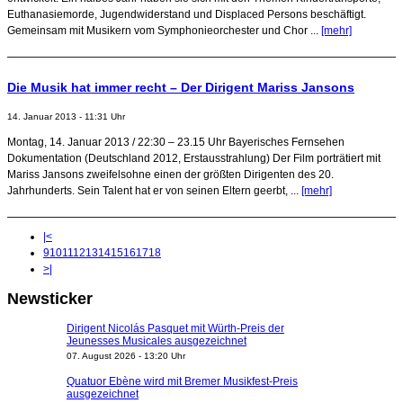
Euthanasiemorde, Jugendwiderstand und Displaced Persons beschäftigt.
Gemeinsam mit Musikern vom Symphonieorchester und Chor ...
[mehr]
Die Musik hat immer recht – Der Dirigent Mariss Jansons
14. Januar 2013 - 11:31 Uhr
Montag, 14. Januar 2013 / 22:30 – 23.15 Uhr Bayerisches Fernsehen
Dokumentation (Deutschland 2012, Erstausstrahlung) Der Film porträtiert mit
Mariss Jansons zweifelsohne einen der größten Dirigenten des 20.
Jahrhunderts. Sein Talent hat er von seinen Eltern geerbt, ...
[mehr]
|<
9
10
11
12
13
14
15
16
17
18
>|
Newsticker
Dirigent Nicolás Pasquet mit Würth-Preis der
Jeunesses Musicales ausgezeichnet
07. August 2026 - 13:20 Uhr
Quatuor Ebène wird mit Bremer Musikfest-Preis
ausgezeichnet