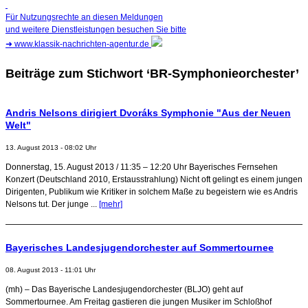
Für Nutzungsrechte an diesen Meldungen
und weitere Dienstleistungen besuchen Sie bitte
➜
www.klassik-nachrichten-agentur.de
Beiträge zum Stichwort ‘BR-Symphonieorchester’
Andris Nelsons dirigiert Dvoráks Symphonie "Aus der Neuen
Welt"
13. August 2013 - 08:02 Uhr
Donnerstag, 15. August 2013 / 11:35 – 12:20 Uhr Bayerisches Fernsehen
Konzert (Deutschland 2010, Erstausstrahlung) Nicht oft gelingt es einem jungen
Dirigenten, Publikum wie Kritiker in solchem Maße zu begeistern wie es Andris
Nelsons tut. Der junge ...
[mehr]
Bayerisches Landesjugendorchester auf Sommertournee
08. August 2013 - 11:01 Uhr
(mh) – Das Bayerische Landesjugendorchester (BLJO) geht auf
Sommertournee. Am Freitag gastieren die jungen Musiker im Schloßhof