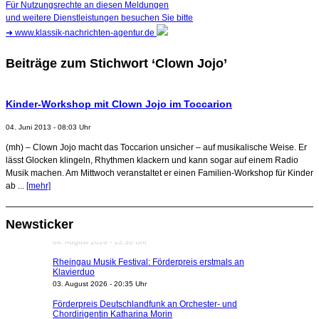
Für Nutzungsrechte an diesen Meldungen
und weitere Dienstleistungen besuchen Sie bitte
➜
www.klassik-nachrichten-agentur.de
Beiträge zum Stichwort ‘Clown Jojo’
Kinder-Workshop mit Clown Jojo im Toccarion
04. Juni 2013 - 08:03 Uhr
(mh) – Clown Jojo macht das Toccarion unsicher – auf musikalische Weise. Er
lässt Glocken klingeln, Rhythmen klackern und kann sogar auf einem Radio
Musik machen. Am Mittwoch veranstaltet er einen Familien-Workshop für Kinder
ab ...
[mehr]
Newsticker
Rheingau Musik Festival: Förderpreis erstmals an
Klavierduo
03. August 2026 - 20:35 Uhr
Förderpreis Deutschlandfunk an Orchester- und
Chordirigentin Katharina Morin
03. August 2026 - 13:17 Uhr