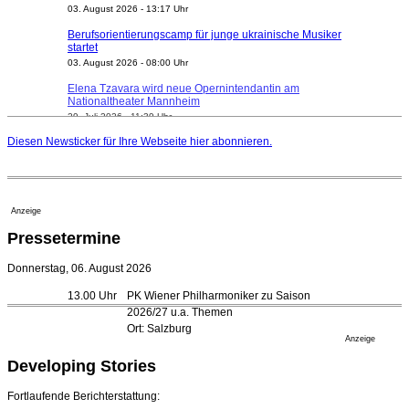
Berufsorientierungscamp für junge ukrainische Musiker
startet
03. August 2026 - 08:00 Uhr
Elena Tzavara wird neue Opernintendantin am
Nationaltheater Mannheim
29. Juli 2026 - 11:39 Uhr
Regensburger Generalmusikdirektor Stefan Veselka
geht 2027
Diesen Newsticker für Ihre Webseite
hier
abonnieren.
23. Juli 2026 - 17:27 Uhr
Kammerorchester Heilbronn: Chefdirigent Risto Joost
verlängert bis 2030
21. Juli 2026 - 13:08 Uhr
Anzeige
Opernhäuser gedenken vertriebener jüdischer
Pressetermine
Ensemblemitglieder
20. Juli 2026 - 18:15 Uhr
Donnerstag, 06. August 2026
Bayreuth erwartet prominente Gäste zum Start der
13.00 Uhr
PK Wiener Philharmoniker zu Saison
Festspiele
2026/27 u.a. Themen
17. Juli 2026 - 18:03 Uhr
Ort: Salzburg
Düsseldorfer Stadtrat beendet Pläne für Opernhaus-
Anzeige
Neubau
Developing Stories
16. Juli 2026 - 22:49 Uhr
Quatuor Ebène wird mit Bremer Musikfest-Preis
Fortlaufende Berichterstattung:
ausgezeichnet