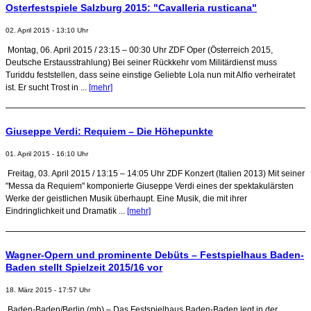
Osterfestspiele Salzburg 2015: "Cavalleria rusticana"
02. April 2015 - 13:10 Uhr
Montag, 06. April 2015 / 23:15 – 00:30 Uhr ZDF Oper (Österreich 2015,
Deutsche Erstausstrahlung) Bei seiner Rückkehr vom Militärdienst muss
Turiddu feststellen, dass seine einstige Geliebte Lola nun mit Alfio verheiratet
ist. Er sucht Trost in ...
[mehr]
Giuseppe Verdi: Requiem – Die Höhepunkte
01. April 2015 - 16:10 Uhr
Freitag, 03. April 2015 / 13:15 – 14:05 Uhr ZDF Konzert (Italien 2013) Mit seiner
"Messa da Requiem" komponierte Giuseppe Verdi eines der spektakulärsten
Werke der geistlichen Musik überhaupt. Eine Musik, die mit ihrer
Eindringlichkeit und Dramatik ...
[mehr]
Wagner-Opern und prominente Debüts – Festspielhaus Baden-
Baden stellt Spielzeit 2015/16 vor
18. März 2015 - 17:57 Uhr
Baden-Baden/Berlin (mh) – Das Festspielhaus Baden-Baden legt in der