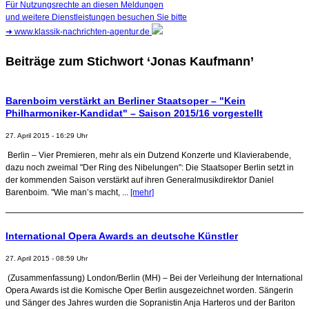
Für Nutzungsrechte an diesen Meldungen
und weitere Dienstleistungen besuchen Sie bitte
➜
www.klassik-nachrichten-agentur.de
Beiträge zum Stichwort ‘Jonas Kaufmann’
Barenboim verstärkt an Berliner Staatsoper – "Kein
Philharmoniker-Kandidat" – Saison 2015/16 vorgestellt
27. April 2015 - 16:29 Uhr
Berlin – Vier Premieren, mehr als ein Dutzend Konzerte und Klavierabende,
dazu noch zweimal "Der Ring des Nibelungen": Die Staatsoper Berlin setzt in
der kommenden Saison verstärkt auf ihren Generalmusikdirektor Daniel
Barenboim. "Wie man’s macht, ...
[mehr]
International Opera Awards an deutsche Künstler
27. April 2015 - 08:59 Uhr
(Zusammenfassung) London/Berlin (MH) – Bei der Verleihung der International
Opera Awards ist die Komische Oper Berlin ausgezeichnet worden. Sängerin
und Sänger des Jahres wurden die Sopranistin Anja Harteros und der Bariton