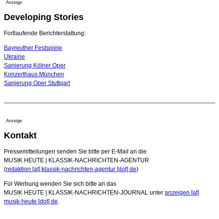
Anzeige
16. Juli 2026 - 22:49 Uhr
Developing Stories
Quatuor Ebène wird mit Bremer Musikfest-Preis
ausgezeichnet
04. August 2026 - 13:30 Uhr
Fortlaufende Berichterstattung:
Bayreuther Festspiele
Ukraine
Sanierung Kölner Oper
Konzerthaus München
Sanierung Oper Stuttgart
Anzeige
Kontakt
Pressemitteilungen senden Sie bitte per E-Mail an die
MUSIK HEUTE | KLASSIK-NACHRICHTEN-AGENTUR
(
redaktion [at] klassik-nachrichten-agentur [dot] de
)
Für Werbung wenden Sie sich bitte an das
MUSIK HEUTE | KLASSIK-NACHRICHTEN-JOURNAL unter
anzeigen [at]
musik-heute [dot] de
.