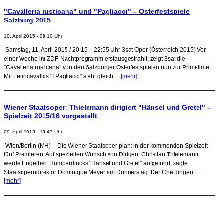
"Cavalleria rusticana" und "Pagliacci" – Osterfestspiele
Salzburg 2015
10. April 2015 - 08:10 Uhr
Samstag, 11. April 2015 / 20:15 – 22:55 Uhr 3sat Oper (Österreich 2015) Vor
einer Woche im ZDF-Nachtprogramm erstausgestrahlt, zeigt 3sat die
"Cavalleria rusticana" von den Salzburger Osterfestspielen nun zur Primetime.
Mit Leoncavallos "I Pagliacci" steht gleich ...
[mehr]
Wiener Staatsoper: Thielemann dirigiert "Hänsel und Gretel" –
Spielzeit 2015/16 vorgestellt
09. April 2015 - 15:47 Uhr
Wien/Berlin (MH) – Die Wiener Staatsoper plant in der kommenden Spielzeit
fünf Premieren. Auf speziellen Wunsch von Dirigent Christian Thielemann
werde Engelbert Humperdincks "Hänsel und Gretel" aufgeführt, sagte
Staatsoperndirektor Dominique Meyer am Donnerstag. Der Chefdirigent ...
[mehr]