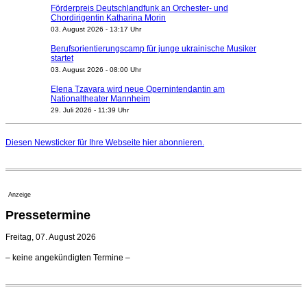
Förderpreis Deutschlandfunk an Orchester- und
Chordirigentin Katharina Morin
03. August 2026 - 13:17 Uhr
Berufsorientierungscamp für junge ukrainische Musiker
startet
03. August 2026 - 08:00 Uhr
Elena Tzavara wird neue Opernintendantin am
Nationaltheater Mannheim
29. Juli 2026 - 11:39 Uhr
Regensburger Generalmusikdirektor Stefan Veselka
geht 2027
Diesen Newsticker für Ihre Webseite
hier
abonnieren.
23. Juli 2026 - 17:27 Uhr
Kammerorchester Heilbronn: Chefdirigent Risto Joost
verlängert bis 2030
21. Juli 2026 - 13:08 Uhr
Anzeige
Opernhäuser gedenken vertriebener jüdischer
Pressetermine
Ensemblemitglieder
20. Juli 2026 - 18:15 Uhr
Freitag, 07. August 2026
Bayreuth erwartet prominente Gäste zum Start der
– keine angekündigten Termine –
Festspiele
17. Juli 2026 - 18:03 Uhr
Düsseldorfer Stadtrat beendet Pläne für Opernhaus-
Neubau