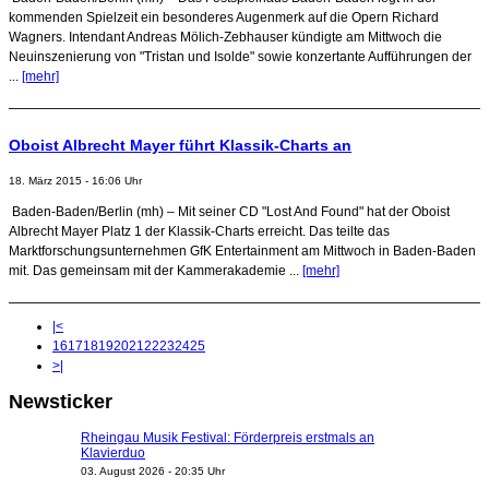
kommenden Spielzeit ein besonderes Augenmerk auf die Opern Richard
Wagners. Intendant Andreas Mölich-Zebhauser kündigte am Mittwoch die
Neuinszenierung von "Tristan und Isolde" sowie konzertante Aufführungen der
...
[mehr]
Oboist Albrecht Mayer führt Klassik-Charts an
18. März 2015 - 16:06 Uhr
Baden-Baden/Berlin (mh) – Mit seiner CD "Lost And Found" hat der Oboist
Albrecht Mayer Platz 1 der Klassik-Charts erreicht. Das teilte das
Marktforschungsunternehmen GfK Entertainment am Mittwoch in Baden-Baden
mit. Das gemeinsam mit der Kammerakademie ...
[mehr]
|<
16
17
18
19
20
21
22
23
24
25
>|
Newsticker
Rheingau Musik Festival: Förderpreis erstmals an
Klavierduo
03. August 2026 - 20:35 Uhr