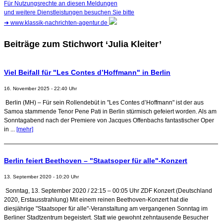
Für Nutzungsrechte an diesen Meldungen
und weitere Dienstleistungen besuchen Sie bitte
➜
www.klassik-nachrichten-agentur.de
Beiträge zum Stichwort ‘Julia Kleiter’
Viel Beifall für "Les Contes d’Hoffmann" in Berlin
16. November 2025 - 22:40 Uhr
Berlin (MH) – Für sein Rollendebüt in "Les Contes d’Hoffmann" ist der aus
Samoa stammende Tenor Pene Pati in Berlin stürmisch gefeiert worden. Als am
Sonntagabend nach der Premiere von Jacques Offenbachs fantastischer Oper
in ...
[mehr]
Berlin feiert Beethoven – "Staatsoper für alle"-Konzert
13. September 2020 - 10:20 Uhr
Sonntag, 13. September 2020 / 22:15 – 00:05 Uhr ZDF Konzert (Deutschland
2020, Erstausstrahlung) Mit einem reinen Beethoven-Konzert hat die
diesjährige "Staatsoper für alle"-Veranstaltung am vergangenen Sonntag im
Berliner Stadtzentrum begeistert. Statt wie gewohnt zehntausende Besucher