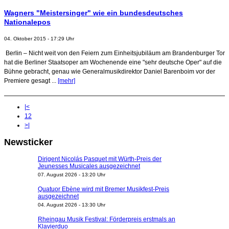
Wagners "Meistersinger" wie ein bundesdeutsches
Nationalepos
04. Oktober 2015 - 17:29 Uhr
Berlin – Nicht weit von den Feiern zum Einheitsjubiläum am Brandenburger Tor
hat die Berliner Staatsoper am Wochenende eine "sehr deutsche Oper" auf die
Bühne gebracht, genau wie Generalmusikdirektor Daniel Barenboim vor der
Premiere gesagt ...
[mehr]
|<
1
2
>|
Newsticker
Dirigent Nicolás Pasquet mit Würth-Preis der
Jeunesses Musicales ausgezeichnet
07. August 2026 - 13:20 Uhr
Quatuor Ebène wird mit Bremer Musikfest-Preis
ausgezeichnet
04. August 2026 - 13:30 Uhr
Rheingau Musik Festival: Förderpreis erstmals an
Klavierduo