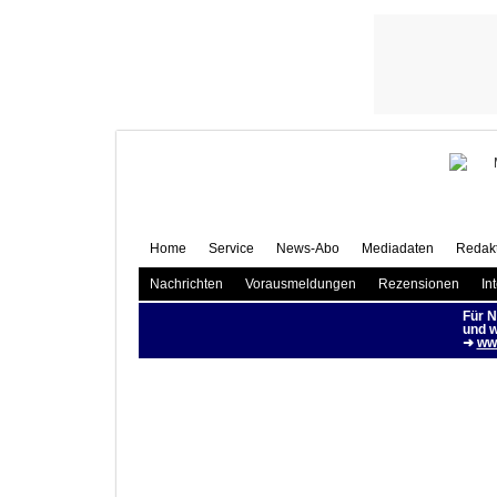
umfa
Home
Service
News-Abo
Mediadaten
Redakt
Nachrichten
Vorausmeldungen
Rezensionen
In
Für N
und w
➜
www