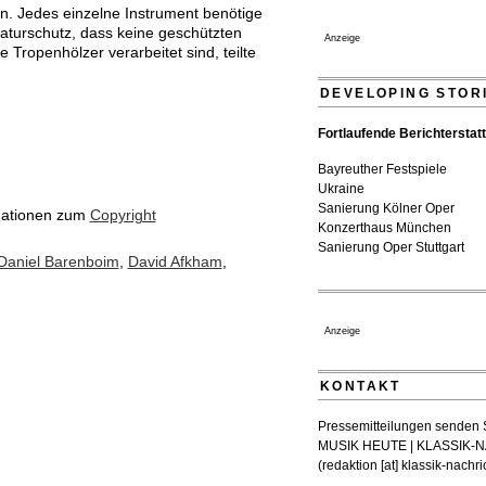
. Jedes einzelne Instrument benötige
Dirigent Nicolás Pasquet mi
aturschutz, dass keine geschützten
Anzeige
Jeunesses Musicales ausge
 Tropenhölzer verarbeitet sind, teilte
07. August 2026 - 13:20 Uhr
DEVELOPING STOR
Fortlaufende Berichterstat
Bayreuther Festspiele
Ukraine
Sanierung Kölner Oper
mationen zum
Copyright
Konzerthaus München
Sanierung Oper Stuttgart
Daniel Barenboim
,
David Afkham
,
Anzeige
KONTAKT
Pressemitteilungen senden Si
MUSIK HEUTE | KLASSIK
(
redaktion [at] klassik-nachr