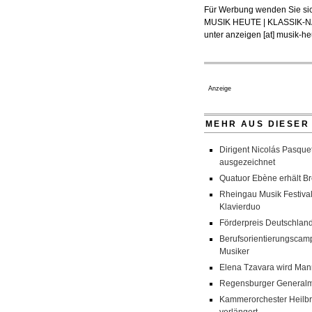
Für Werbung wenden Sie sic
MUSIK HEUTE | KLASSIK
unter
anzeigen [at] musik-heu
Anzeige
MEHR AUS DIESER
Dirigent Nicolás Pasquet
ausgezeichnet
Quatuor Ebène erhält Br
Rheingau Musik Festival
Klavierduo
Förderpreis Deutschland
Berufsorientierungscamp
Musiker
Elena Tzavara wird Man
Regensburger Generalmu
Kammerorchester Heilbro