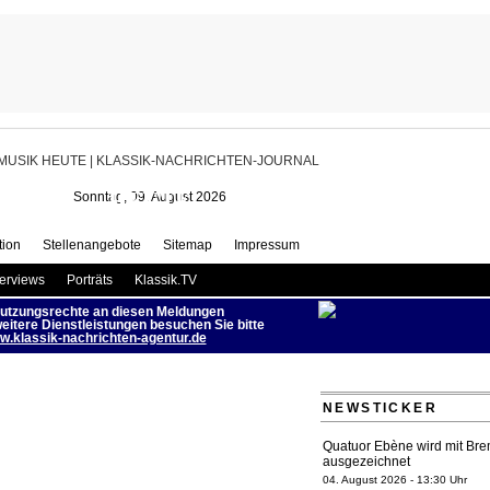
Staatskapelle Berlin plant
ngreichste Konzertreise | MUSIK
HEUTE
Sonntag, 09. August 2026
ion
Stellenangebote
Sitemap
Impressum
terviews
Porträts
Klassik.TV
utzungsrechte an diesen Meldungen
eitere Dienstleistungen besuchen Sie bitte
.klassik-nachrichten-agentur.de
NEWSTICKER
Quatuor Ebène wird mit Bre
ausgezeichnet
04. August 2026 - 13:30 Uhr