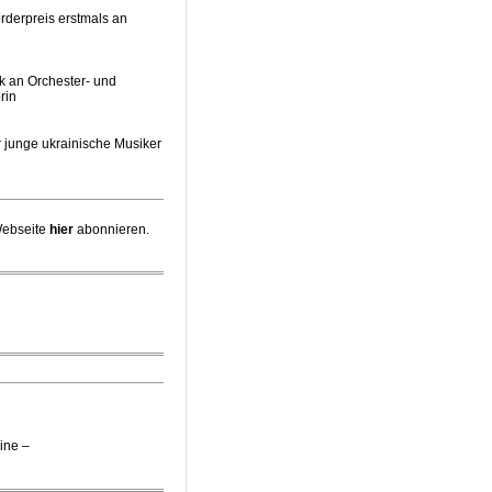
rderpreis erstmals an
k an Orchester- und
rin
 junge ukrainische Musiker
pernintendantin am
Webseite
hier
abonnieren.
irektor Stefan Veselka
 Chefdirigent Risto Joost
iebener jüdischer
ine –
e Gäste zum Start der