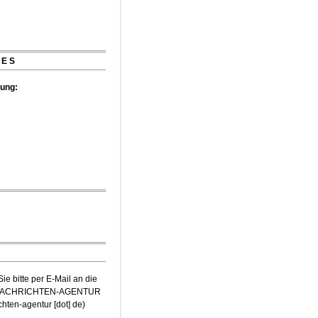
t Würth-Preis der
zeichnet
IES
tung:
e bitte per E-Mail an die
-NACHRICHTEN-AGENTUR
ichten-agentur [dot] de
)