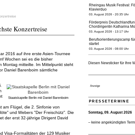
Rheingau Musik Festival: Fö
Klavierduo
03. August 2026 - 20:35 Uhr
onzertreise
Förderpreis Deutschlandfun
chste Konzertreise
Chordirigentin Katharina Mo
03. August 2026 - 13:17 Uhr
Berufsorientierungscamp für
startet
03. August 2026 - 08:00 Uhr
uar 2016 auf ihre erste Asien-Tournee
Elena Tzavara wird neue O
ünf Wochen sei es die bisher
Nationaltheater Mannheim
Diesen Newsticker für Ihre 
Montag mitteilte. Im Mittelpunkt steht
29. Juli 2026 - 11:39 Uhr
tor Daniel Barenboim sämtliche
Regensburger Generalmusikd
geht 2027
23. Juli 2026 - 17:27 Uhr
.
Anzeige
n
Kammerorchester Heilbronn:
verlängert bis 2030
ht
Staatskapelle Berlin mit Daniel Barenboim
21. Juli 2026 - 13:08 Uhr
PRESSETERMINE
h
t am Flügel, die 2. Sinfonie von
Opernhäuser gedenken vertr
öte" und Webers "Der Freischütz". Die
Sonntag, 09. August 2026
Ensemblemitglieder
 der erst 32-jährige Dirigent David
20. Juli 2026 - 18:15 Uhr
– keine angekündigten Term
Bayreuth erwartet prominent
Festspiele
d Visa-Formalitäten der 129 Musiker
17. Juli 2026 - 18:03 Uhr