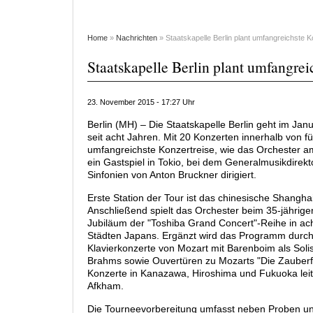
Home
»
Nachrichten
» Staatskapelle Berlin plant umfangreichste K
Staatskapelle Berlin plant umfangrei
23. November 2015 - 17:27 Uhr
Berlin (MH) – Die Staatskapelle Berlin geht im Jan
seit acht Jahren. Mit 20 Konzerten innerhalb von f
umfangreichste Konzertreise, wie das Orchester am 
ein Gastspiel in Tokio, bei dem Generalmusikdirek
Sinfonien von Anton Bruckner dirigiert.
Erste Station der Tour ist das chinesische Shanghai
Anschließend spielt das Orchester beim 35-jährige
Jubiläum der "Toshiba Grand Concert"-Reihe in ac
Städten Japans. Ergänzt wird das Programm durc
Klavierkonzerte von Mozart mit Barenboim als Solis
Brahms sowie Ouvertüren zu Mozarts "Die Zauberfl
Konzerte in Kanazawa, Hiroshima und Fukuoka leitet
Afkham.
Die Tourneevorbereitung umfasst neben Proben un