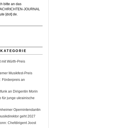
h bitte an das
-NACHRICHTEN-JOURNAL
te [dot] de
.
 KATEGORIE
 mit Würth-Preis
emer Musikfest-Preis
: Förderpreis an
funk an Dirigentin Morin
 für junge ukrainische
nheimer Opernintendantin
sikdirektor geht 2027
nn: Chefdirigent Joost