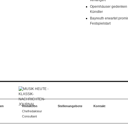
verlängert
Opernhäuser gedenken v
Künstler
Bayreuth erwartet prom
Festspielstart
ten
Redaktion
Stellenangebote
Kontakt
Chefredakteur
Consultant