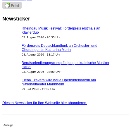
Newsticker
Rheingau Musik Festival: Förderpreis erstmals an
Klavierduo
03. August 2026 - 20:35 Uhr
Förderpreis Deutschlandfunk an Orchester- und
Chordirigentin Katharina Morin
03. August 2026 - 13:17 Uhr
Berufsorientierungscamp für junge ukrainische Musiker
startet
03. August 2026 - 08:00 Uhr
Elena Tzavara wird neue Opernintendantin am
Nationaltheater Mannheim
29. Juli 2026 - 11:39 Uhr
Regensburger Generalmusikdirektor Stefan Veselka
geht 2027
Diesen Newsticker für Ihre Webseite
hier
abonnieren.
23. Juli 2026 - 17:27 Uhr
Kammerorchester Heilbronn: Chefdirigent Risto Joost
verlängert bis 2030
21. Juli 2026 - 13:08 Uhr
Anzeige