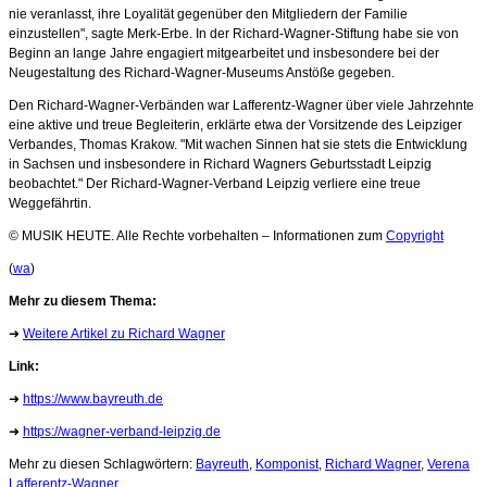
nie veranlasst, ihre Loyalität gegenüber den Mitgliedern der Familie
einzustellen", sagte Merk-Erbe. In der Richard-Wagner-Stiftung habe sie von
Beginn an lange Jahre engagiert mitgearbeitet und insbesondere bei der
Neugestaltung des Richard-Wagner-Museums Anstöße gegeben.
Den Richard-Wagner-Verbänden war Lafferentz-Wagner über viele Jahrzehnte
eine aktive und treue Begleiterin, erklärte etwa der Vorsitzende des Leipziger
Verbandes, Thomas Krakow. "Mit wachen Sinnen hat sie stets die Entwicklung
in Sachsen und insbesondere in Richard Wagners Geburtsstadt Leipzig
beobachtet." Der Richard-Wagner-Verband Leipzig verliere eine treue
Weggefährtin.
© MUSIK HEUTE. Alle Rechte vorbehalten – Informationen zum
Copyright
(
wa
)
Mehr zu diesem Thema:
➜
Weitere Artikel zu Richard Wagner
Link:
➜
https://www.bayreuth.de
➜
https://wagner-verband-leipzig.de
Mehr zu diesen Schlagwörtern:
Bayreuth
,
Komponist
,
Richard Wagner
,
Verena
Lafferentz-Wagner