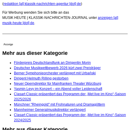
(
redaktion [at] klassik-nachrichten-agentur [dot] de
)
Für Werbung wenden Sie sich bitte an das
MUSIK HEUTE | KLASSIK-NACHRICHTEN-JOURNAL unter
anzeigen [at]
musik-heute [dot] de
.
Anzeige
Mehr aus dieser Kategorie
Förderpreis Deutschlandfunk an Dirigentin Morin
Deutscher Musikwettbewerb 2026 kürt zwei Preisträger
Berner Symphonieorchester verlängert mit Urbański
Dirigent Helmuth Rilling gestorben
Neuer Operndirektor für Mainfranken Theater Würzburg
Yasmin Levy im Konzert – ein Abend voller Leidenschaft
Clasart Classic präsentiert das Programm der „Met live im Kino“-Saison
2025/2026
Münchner "Rheingold" mit Frohnaturen und Dramagöttern
Mannheimer Generalmusikdirektor verlängert
Clasart Classic präsentiert das Programm der „Met live im Kino“-Saison
2024/2025
Mehr aus dieser Kategorie