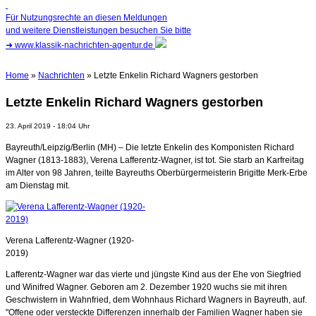
Für Nutzungsrechte an diesen Meldungen
und weitere Dienstleistungen besuchen Sie bitte
➜
www.klassik-nachrichten-agentur.de
Home
»
Nachrichten
» Letzte Enkelin Richard Wagners gestorben
Letzte Enkelin Richard Wagners gestorben
23. April 2019 - 18:04 Uhr
Bayreuth/Leipzig/Berlin (MH) – Die letzte Enkelin des Komponisten Richard
Wagner (1813-1883), Verena Lafferentz-Wagner, ist tot. Sie starb an Karfreitag
im Alter von 98 Jahren, teilte Bayreuths Oberbürgermeisterin Brigitte Merk-Erbe
am Dienstag mit.
Verena Lafferentz-Wagner (1920-
2019)
Lafferentz-Wagner war das vierte und jüngste Kind aus der Ehe von Siegfried
und Winifred Wagner. Geboren am 2. Dezember 1920 wuchs sie mit ihren
Geschwistern in Wahnfried, dem Wohnhaus Richard Wagners in Bayreuth, auf.
"Offene oder versteckte Differenzen innerhalb der Familien Wagner haben sie