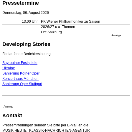
Opernhäuser gedenken vertriebener jüdischer
Pressetermine
Ensemblemitglieder
20. Juli 2026 - 18:15 Uhr
Donnerstag, 06. August 2026
Bayreuth erwartet prominente Gäste zum Start der
13.00 Uhr
PK Wiener Philharmoniker zu Saison
Festspiele
2026/27 u.a. Themen
17. Juli 2026 - 18:03 Uhr
Ort: Salzburg
Düsseldorfer Stadtrat beendet Pläne für Opernhaus-
Anzeige
Neubau
Developing Stories
16. Juli 2026 - 22:49 Uhr
Quatuor Ebène wird mit Bremer Musikfest-Preis
Fortlaufende Berichterstattung:
ausgezeichnet
04. August 2026 - 13:30 Uhr
Bayreuther Festspiele
Ukraine
Sanierung Kölner Oper
Konzerthaus München
Sanierung Oper Stuttgart
Anzeige
Kontakt
Pressemitteilungen senden Sie bitte per E-Mail an die
MUSIK HEUTE | KLASSIK-NACHRICHTEN-AGENTUR