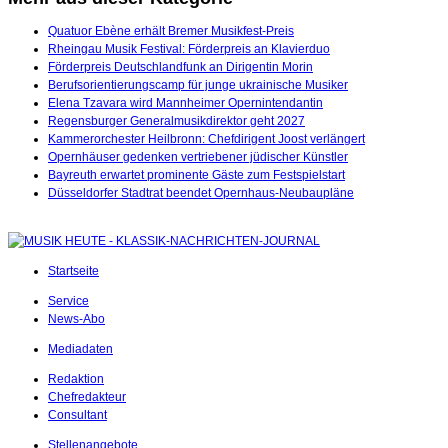
Quatuor Ebène erhält Bremer Musikfest-Preis
Rheingau Musik Festival: Förderpreis an Klavierduo
Förderpreis Deutschlandfunk an Dirigentin Morin
Berufsorientierungscamp für junge ukrainische Musiker
Elena Tzavara wird Mannheimer Opernintendantin
Regensburger Generalmusikdirektor geht 2027
Kammerorchester Heilbronn: Chefdirigent Joost verlängert
Opernhäuser gedenken vertriebener jüdischer Künstler
Bayreuth erwartet prominente Gäste zum Festspielstart
Düsseldorfer Stadtrat beendet Opernhaus-Neubaupläne
Startseite
Service
News-Abo
Mediadaten
Redaktion
Chefredakteur
Consultant
Stellenangebote