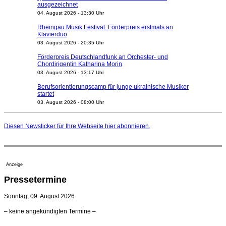
ausgezeichnet
04. August 2026 - 13:30 Uhr
Rheingau Musik Festival: Förderpreis erstmals an
Klavierduo
03. August 2026 - 20:35 Uhr
Förderpreis Deutschlandfunk an Orchester- und
Chordirigentin Katharina Morin
03. August 2026 - 13:17 Uhr
Berufsorientierungscamp für junge ukrainische Musiker
startet
03. August 2026 - 08:00 Uhr
Elena Tzavara wird neue Opernintendantin am
Nationaltheater Mannheim
Diesen Newsticker für Ihre Webseite
hier
abonnieren.
29. Juli 2026 - 11:39 Uhr
Regensburger Generalmusikdirektor Stefan Veselka
geht 2027
23. Juli 2026 - 17:27 Uhr
Anzeige
Kammerorchester Heilbronn: Chefdirigent Risto Joost
Pressetermine
verlängert bis 2030
21. Juli 2026 - 13:08 Uhr
Sonntag, 09. August 2026
Opernhäuser gedenken vertriebener jüdischer
– keine angekündigten Termine –
Ensemblemitglieder
20. Juli 2026 - 18:15 Uhr