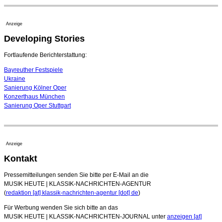
Bayreuth erwartet prominente Gäste zum Start der
Festspiele
Anzeige
17. Juli 2026 - 18:03 Uhr
Developing Stories
Dirigent Nicolás Pasquet mit Würth-Preis der
Jeunesses Musicales ausgezeichnet
07. August 2026 - 13:20 Uhr
Fortlaufende Berichterstattung:
Bayreuther Festspiele
Ukraine
Sanierung Kölner Oper
Konzerthaus München
Sanierung Oper Stuttgart
Anzeige
Kontakt
Pressemitteilungen senden Sie bitte per E-Mail an die
MUSIK HEUTE | KLASSIK-NACHRICHTEN-AGENTUR
(
redaktion [at] klassik-nachrichten-agentur [dot] de
)
Für Werbung wenden Sie sich bitte an das
MUSIK HEUTE | KLASSIK-NACHRICHTEN-JOURNAL unter
anzeigen [at]