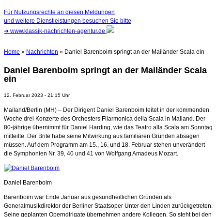
Für Nutzungsrechte an diesen Meldungen
und weitere Dienstleistungen besuchen Sie bitte
➜
www.klassik-nachrichten-agentur.de
Home
»
Nachrichten
» Daniel Barenboim springt an der Mailänder Scala ein
Daniel Barenboim springt an der Mailänder Scala
ein
12. Februar 2023 - 21:15 Uhr
Mailand/Berlin (MH) – Der Dirigent Daniel Barenboim leitet in der kommenden
Woche drei Konzerte des Orchesters Filarmonica della Scala in Mailand. Der
80-jährige übernimmt für Daniel Harding, wie das Teatro alla Scala am Sonntag
mitteilte. Der Brite habe seine Mitwirkung aus familiären Gründen absagen
müssen. Auf dem Programm am 15., 16. und 18. Februar stehen unverändert
die Symphonien Nr. 39, 40 und 41 von Wolfgang Amadeus Mozart.
Daniel Barenboim
Barenboim war Ende Januar aus gesundheitlichen Gründen als
Generalmusikdirektor der Berliner Staatsoper Unter den Linden zurückgetreten.
Seine geplanten Operndirigate übernehmen andere Kollegen. So steht bei den