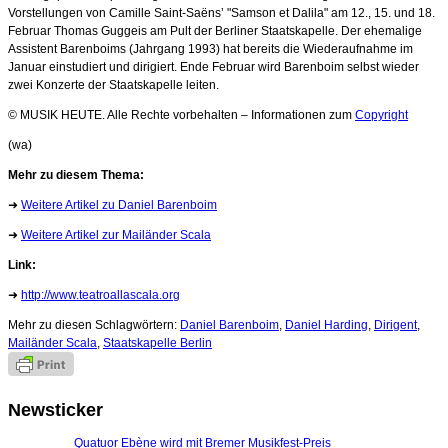
Vorstellungen von Camille Saint-Saënsʼ "Samson et Dalila" am 12., 15. und 18.
Februar Thomas Guggeis am Pult der Berliner Staatskapelle. Der ehemalige
Assistent Barenboims (Jahrgang 1993) hat bereits die Wiederaufnahme im
Januar einstudiert und dirigiert. Ende Februar wird Barenboim selbst wieder
zwei Konzerte der Staatskapelle leiten.
© MUSIK HEUTE. Alle Rechte vorbehalten – Informationen zum
Copyright
(wa)
Mehr zu diesem Thema:
➜
Weitere Artikel zu Daniel Barenboim
➜
Weitere Artikel zur Mailänder Scala
Link:
➜
http://www.teatroallascala.org
Mehr zu diesen Schlagwörtern:
Daniel Barenboim
,
Daniel Harding
,
Dirigent
,
Mailänder Scala
,
Staatskapelle Berlin
Newsticker
Quatuor Ebène wird mit Bremer Musikfest-Preis