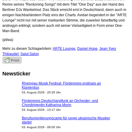
Remix seines "Reckoning Songs" mit dem Titel "One Day" aus der Hand des
Berliner DJs Wankelmut. Das Stück erreicht erst in Deutschland, dann auch in
einigen Nachbarländern Platz eins der Charts. Avidan begeistert in der "ARTE
Lounge" nicht nur mit seiner markanten Stimme, die zuweilen falsettartig und
androgyn erklingt, sondern auch mit seiner Vielseitigkeit in Form einer One-
Man-Band.
(pt/wa)
Mehr zu diesen Schlagwörtern:
ARTE Lounge
,
Daniel Hope
,
Jean-Yves
Thibaudet
,
Salut Salon
Newsticker
Rheingau Musik Festival: Förderpreis erstmals an
Klavierduo
03. August 2026 - 20:35 Uhr
Förderpreis Deutschlandfunk an Orchester- und
Chordirigentin Katharina Morin
03. August 2026 - 13:17 Uhr
Berufsorientierungscamp für junge ukrainische Musiker
startet
03. August 2026 - 08:00 Uhr