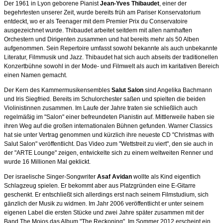
Der 1961 in Lyon geborene Pianist
Jean-Yves Thibaudet
, einer der
begehrtesten unserer Zeit, wurde bereits früh am Pariser Konservatorium
entdeckt, wo er als Teenager mit dem Premier Prix du Conservatoire
ausgezeichnet wurde. Thibaudet arbeitet seitdem mit allen namhaften
Orchestern und Dirigenten zusammen und hat bereits mehr als 50 Alben
aufgenommen. Sein Repertoire umfasst sowohl bekannte als auch unbekannte
Literatur, Filmmusik und Jazz. Thibaudet hat sich auch abseits der traditionellen
Konzertbühne sowohl in der Mode- und Filmwelt als auch im karitativen Bereich
einen Namen gemacht.
Der Kern des Kammermusikensembles
Salut Salon
sind Angelika Bachmann
und Iris Siegfried. Bereits im Schulorchester saßen und spielten die beiden
Violinistinnen zusammen. Im Laufe der Jahre traten sie schließlich auch
regelmäßig im "Salon" einer befreundeten Pianistin auf. Mittlerweile haben sie
ihren Weg auf die großen internationalen Bühnen gefunden. Warner Classics
hat sie unter Vertrag genommen und kürzlich ihre neueste CD "Christmas with
Salut Salon" veröffentlicht. Das Video zum "Wettstreit zu viert", den sie auch in
der "ARTE Lounge" zeigen, entwickelte sich zu einem weltweiten Renner und
wurde 16 Millionen Mal geklickt.
Der israelische Singer-Songwriter
Asaf Avidan
wollte als Kind eigentlich
Schlagzeug spielen. Er bekommt aber aus Platzgründen eine E-Gitarre
geschenkt. Er entschließt sich allerdings erst nach seinem Filmstudium, sich
gänzlich der Musik zu widmen. Im Jahr 2006 veröffentlicht er unter seinem
eigenen Label die ersten Stücke und zwei Jahre später zusammen mit der
Band The Mojos das Album "The Reckoning". Im Sommer 2012 erscheint ein