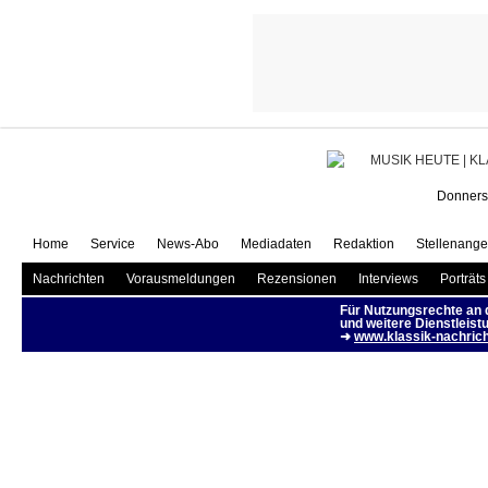
Filmorcheste
Donnerst
Home
Service
News-Abo
Mediadaten
Redaktion
Stellenange
Nachrichten
Vorausmeldungen
Rezensionen
Interviews
Porträts
Für Nutzungsrechte an
und weitere Dienstleist
➜
www.klassik-nachrich