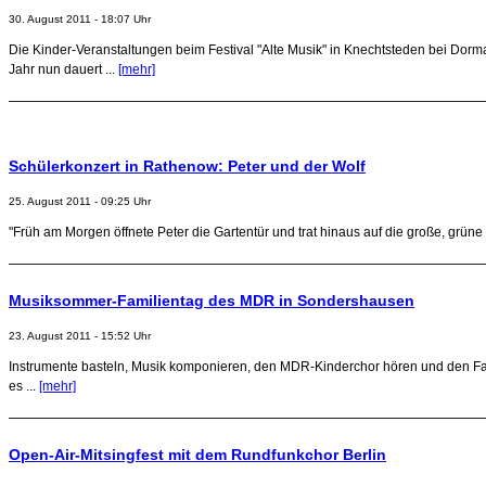
30. August 2011 - 18:07 Uhr
Die Kinder-Veranstaltungen beim Festival "Alte Musik" in Knechtsteden bei Dorma
Jahr nun dauert ...
[mehr]
Schülerkonzert in Rathenow: Peter und der Wolf
25. August 2011 - 09:25 Uhr
"Früh am Morgen öffnete Peter die Gartentür und trat hinaus auf die große, grü
Musiksommer-Familientag des MDR in Sondershausen
23. August 2011 - 15:52 Uhr
Instrumente basteln, Musik komponieren, den MDR-Kinderchor hören und den Fahr
es ...
[mehr]
Open-Air-Mitsingfest mit dem Rundfunkchor Berlin