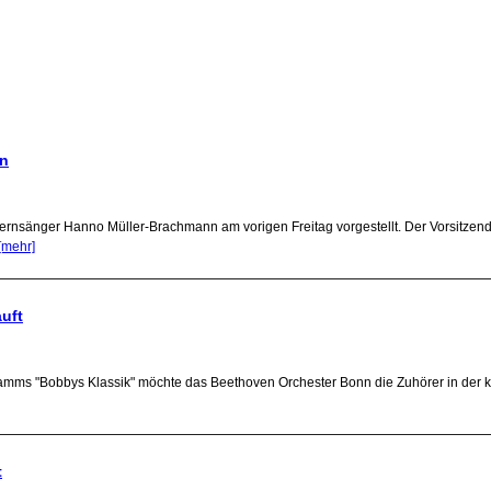
en
Opernsänger Hanno Müller-Brachmann am vorigen Freitag vorgestellt. Der Vorsitze
[mehr]
uft
gramms "Bobbys Klassik" möchte das Beethoven Orchester Bonn die Zuhörer in d
t