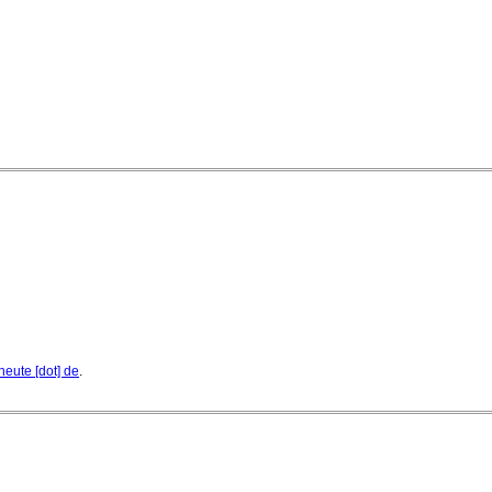
07. August 2026 - 13:20 Uhr
heute [dot] de
.