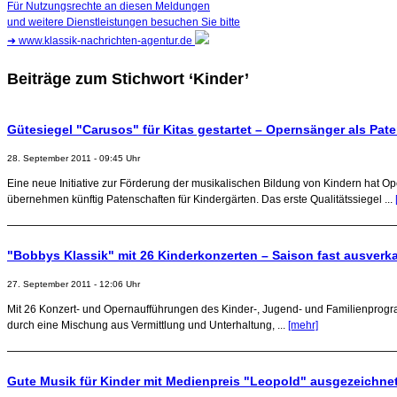
Für Nutzungsrechte an diesen Meldungen
und weitere Dienstleistungen besuchen Sie bitte
➜
www.klassik-nachrichten-agentur.de
Beiträge zum Stichwort ‘Kinder’
Gütesiegel "Carusos" für Kitas gestartet – Opernsänger als Pat
28. September 2011 - 09:45 Uhr
Eine neue Initiative zur Förderung der musikalischen Bildung von Kindern hat 
übernehmen künftig Patenschaften für Kindergärten. Das erste Qualitätssiegel ...
"Bobbys Klassik" mit 26 Kinderkonzerten – Saison fast ausverka
27. September 2011 - 12:06 Uhr
Mit 26 Konzert- und Opernaufführungen des Kinder-, Jugend- und Familienpro
durch eine Mischung aus Vermittlung und Unterhaltung, ...
[mehr]
Gute Musik für Kinder mit Medienpreis "Leopold" ausgezeichne