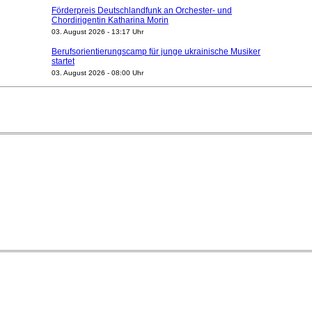
Förderpreis Deutschlandfunk an Orchester- und
Chordirigentin Katharina Morin
03. August 2026 - 13:17 Uhr
Berufsorientierungscamp für junge ukrainische Musiker
startet
03. August 2026 - 08:00 Uhr
Elena Tzavara wird neue Opernintendantin am
Nationaltheater Mannheim
29. Juli 2026 - 11:39 Uhr
Regensburger Generalmusikdirektor Stefan Veselka
geht 2027
23. Juli 2026 - 17:27 Uhr
Kammerorchester Heilbronn: Chefdirigent Risto Joost
verlängert bis 2030
21. Juli 2026 - 13:08 Uhr
Opernhäuser gedenken vertriebener jüdischer
Ensemblemitglieder
20. Juli 2026 - 18:15 Uhr
Bayreuth erwartet prominente Gäste zum Start der
Festspiele
17. Juli 2026 - 18:03 Uhr
Dirigent Nicolás Pasquet mit Würth-Preis der
Jeunesses Musicales ausgezeichnet