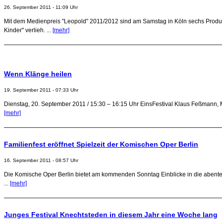
26. September 2011 - 11:09 Uhr
Mit dem Medienpreis "Leopold" 2011/2012 sind am Samstag in Köln sechs Produk
Kinder" verlieh. ...
[mehr]
Wenn Klänge heilen
19. September 2011 - 07:33 Uhr
Dienstag, 20. September 2011 / 15:30 – 16:15 Uhr EinsFestival Klaus Feßmann, Mu
[mehr]
Familienfest eröffnet Spielzeit der Komischen Oper Berlin
16. September 2011 - 08:57 Uhr
Die Komische Oper Berlin bietet am kommenden Sonntag Einblicke in die abenteuer
...
[mehr]
Junges Festival Knechtsteden in diesem Jahr eine Woche lang