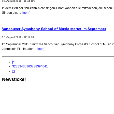
19. August 2011 - 11:44 Uhr
In dem Berliner "Ich-kann-nicht-singen-Chor" können alle mitmachen, die schon 
Singen ein. ...
[mehr]
Vancouver Symphony School of Music startet im September
17. August 2011 - 12:16 Uhr
Im September 2011 nimmt die Vancouver Symphony Orchestra School of Music ihr
Jahres ein Filmtheater ...
[mehr]
|<
32
33
34
35
36
37
38
39
40
41
>|
Newsticker