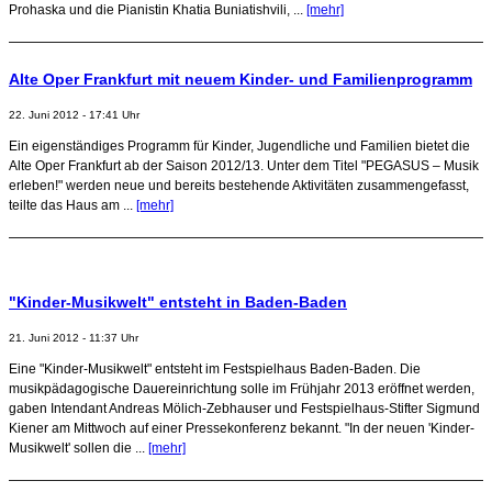
Prohaska und die Pianistin Khatia Buniatishvili, ...
[mehr]
Alte Oper Frankfurt mit neuem Kinder- und Familienprogramm
22. Juni 2012 - 17:41 Uhr
Ein eigenständiges Programm für Kinder, Jugendliche und Familien bietet die
Alte Oper Frankfurt ab der Saison 2012/13. Unter dem Titel "PEGASUS – Musik
erleben!" werden neue und bereits bestehende Aktivitäten zusammengefasst,
teilte das Haus am ...
[mehr]
"Kinder-Musikwelt" entsteht in Baden-Baden
21. Juni 2012 - 11:37 Uhr
Eine "Kinder-Musikwelt" entsteht im Festspielhaus Baden-Baden. Die
musikpädagogische Dauereinrichtung solle im Frühjahr 2013 eröffnet werden,
gaben Intendant Andreas Mölich-Zebhauser und Festspielhaus-Stifter Sigmund
Kiener am Mittwoch auf einer Pressekonferenz bekannt. "In der neuen 'Kinder-
Musikwelt' sollen die ...
[mehr]