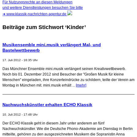
Für Nutzungsrechte an diesen Meldungen
und weitere Dienstleistungen besuchen Sie bitte
➜
www.klassik-nachrichten-agentur.de
Beiträge zum Stichwort ‘Kinder’
Musikensemble mini.musik verlängert Mal- und
Bastelwettbewerb
17. Juli 2012 - 16:35 Uhr
Das Münchner Ensemble mini.musik verlängert seinen Kreativwettbewerb.
Noch bis 01. Dezember 2012 sind Besucher der "Großen Musik für kleine
Menschen" eingeladen, ihre Konzerteindrücke zu schildern, teilte der Verein am
Montag in München mit. mini.musik erhält ...
[mehr]
Nachwuchskünstler erhalten ECHO Klassik
10. Juli 2012 - 17:48 Uhr
Der ECHO Klassik geht in diesem Jahr unter anderem an fünf
Nachwuchskünstler. Wie die Deutsche Phono-Akademie am Dienstag in Berlin
mitteilte, gehören zu den ausgezeichneten Musikern die Sopranistin Anna