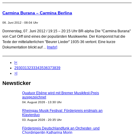
Carmina Burana – Carmina Berlina
06. Juni 2012 - 08:04 Uhr
Donnerstag, 07. Juni 2012 / 19:15 – 20:15 Uhr BR-alpha Die "Carmina Burana"
von Carl Orff sind eines der populärsten Musikwerke. Der Komponist hat die
Texte der mittelalterlichen "Beurer Lieder" 1935-36 vertont. Eine kurze
Dokumentation blickt auf ...
[mehr]
|<
29
30
31
32
33
34
35
36
37
38
39
>|
Newsticker
Quatuor Ebène wird mit Bremer Musikfest-Preis
ausgezeichnet
04. August 2026 - 13:30 Uhr
Rheingau Musik Festival: Förderpreis erstmals an
Klavierduo
03. August 2026 - 20:35 Uhr
Förderpreis Deutschlandfunk an Orchester- und
Chordirigentin Katharina Morin