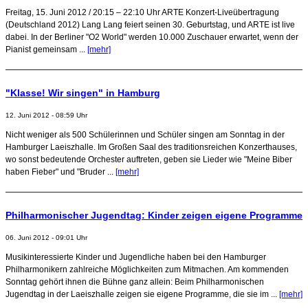
Freitag, 15. Juni 2012 / 20:15 – 22:10 Uhr ARTE Konzert-Liveübertragung
(Deutschland 2012) Lang Lang feiert seinen 30. Geburtstag, und ARTE ist live
dabei. In der Berliner "O2 World" werden 10.000 Zuschauer erwartet, wenn der
Pianist gemeinsam ...
[mehr]
"Klasse! Wir singen" in Hamburg
12. Juni 2012 - 08:59 Uhr
Nicht weniger als 500 Schülerinnen und Schüler singen am Sonntag in der
Hamburger Laeiszhalle. Im Großen Saal des traditionsreichen Konzerthauses,
wo sonst bedeutende Orchester auftreten, geben sie Lieder wie "Meine Biber
haben Fieber" und "Bruder ...
[mehr]
Philharmonischer Jugendtag: Kinder zeigen eigene Programme
06. Juni 2012 - 09:01 Uhr
Musikinteressierte Kinder und Jugendliche haben bei den Hamburger
Philharmonikern zahlreiche Möglichkeiten zum Mitmachen. Am kommenden
Sonntag gehört ihnen die Bühne ganz allein: Beim Philharmonischen
Jugendtag in der Laeiszhalle zeigen sie eigene Programme, die sie im ...
[mehr]