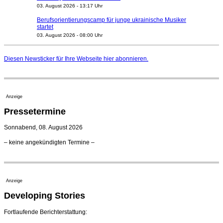
03. August 2026 - 13:17 Uhr
Berufsorientierungscamp für junge ukrainische Musiker
startet
03. August 2026 - 08:00 Uhr
Elena Tzavara wird neue Opernintendantin am
Nationaltheater Mannheim
Diesen Newsticker für Ihre Webseite
hier
abonnieren.
29. Juli 2026 - 11:39 Uhr
Regensburger Generalmusikdirektor Stefan Veselka
geht 2027
23. Juli 2026 - 17:27 Uhr
Anzeige
Kammerorchester Heilbronn: Chefdirigent Risto Joost
Pressetermine
verlängert bis 2030
21. Juli 2026 - 13:08 Uhr
Sonnabend, 08. August 2026
Opernhäuser gedenken vertriebener jüdischer
– keine angekündigten Termine –
Ensemblemitglieder
20. Juli 2026 - 18:15 Uhr
Bayreuth erwartet prominente Gäste zum Start der
Festspiele
Anzeige
17. Juli 2026 - 18:03 Uhr
Developing Stories
Dirigent Nicolás Pasquet mit Würth-Preis der
Jeunesses Musicales ausgezeichnet
07. August 2026 - 13:20 Uhr
Fortlaufende Berichterstattung: