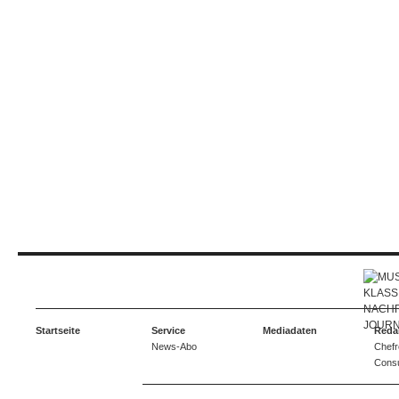
Startseite
Service
Mediadaten
Reda
News-Abo
Chefr
Consu