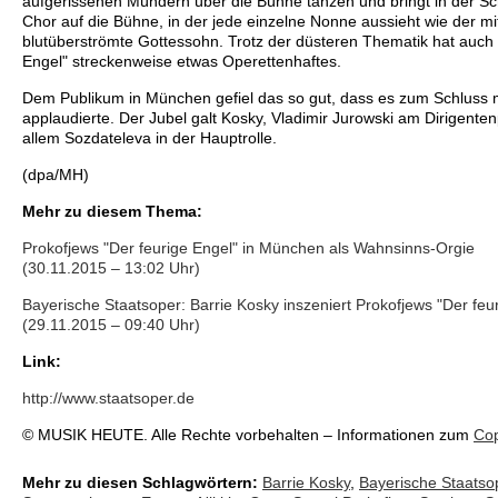
aufgerissenen Mündern über die Bühne tanzen und bringt in der S
Chor auf die Bühne, in der jede einzelne Nonne aussieht wie der m
blutüberströmte Gottessohn. Trotz der düsteren Thematik hat auch 
Engel" streckenweise etwas Operettenhaftes.
Dem Publikum in München gefiel das so gut, dass es zum Schluss 
applaudierte. Der Jubel galt Kosky, Vladimir Jurowski am Dirigentenp
allem Sozdateleva in der Hauptrolle.
(dpa/MH)
Mehr zu diesem Thema:
Prokofjews "Der feurige Engel" in München als Wahnsinns-Orgie
(30.11.2015 – 13:02 Uhr)
Bayerische Staatsoper: Barrie Kosky inszeniert Prokofjews "Der feu
(29.11.2015 – 09:40 Uhr)
Link:
http://www.staatsoper.de
© MUSIK HEUTE. Alle Rechte vorbehalten – Informationen zum
Cop
Mehr zu diesen Schlagwörtern:
Barrie Kosky
,
Bayerische Staatso