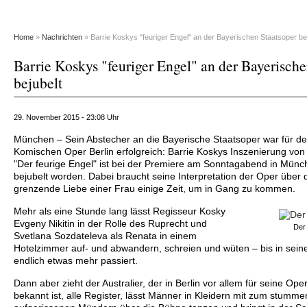
Home
»
Nachrichten
» Barrie Koskys "feuriger Engel" an der Bayerischen Staatsoper bej
Barrie Koskys "feuriger Engel" an der Bayerische
bejubelt
29. November 2015 - 23:08 Uhr
München – Sein Abstecher an die Bayerische Staatsoper war für de
Komischen Oper Berlin erfolgreich: Barrie Koskys Inszenierung von
"Der feurige Engel" ist bei der Premiere am Sonntagabend in Mün
bejubelt worden. Dabei braucht seine Interpretation der Oper über
grenzende Liebe einer Frau einige Zeit, um in Gang zu kommen.
Mehr als eine Stunde lang lässt Regisseur Kosky
Evgeny Nikitin in der Rolle des Ruprecht und
Der
Svetlana Sozdateleva als Renata in einem
Hotelzimmer auf- und abwandern, schreien und wüten – bis in sein
endlich etwas mehr passiert.
Dann aber zieht der Australier, der in Berlin vor allem für seine Op
bekannt ist, alle Register, lässt Männer in Kleidern mit zum stumme