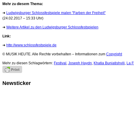
Mehr zu diesem Thema:
➜
Ludwigsburger Schlossfestspiele malen "Farben der Freiheit"
(24.02.2017 – 15:33 Uhr)
➜
Weitere Artikel zu den Ludwigsburger Schlossfestspielen
Link:
➜
http://www.schlossfestspiele.de
© MUSIK HEUTE. Alle Rechte vorbehalten – Informationen zum
Copyright
Mehr zu diesen Schlagwörtern:
Festival
,
Joseph Haydn
,
Khatia Buniatishvili
,
La F
Newsticker