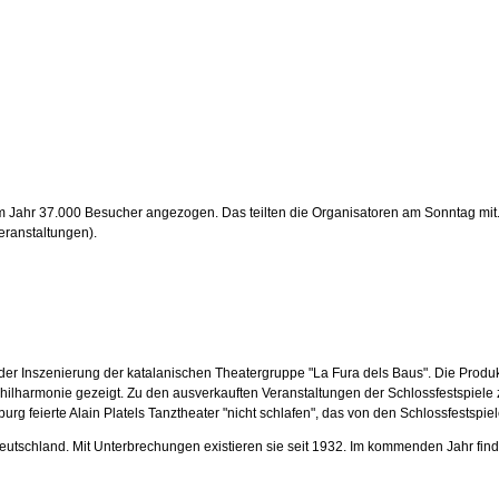
 Jahr 37.000 Besucher angezogen. Das teilten die Organisatoren am Sonntag mit.
eranstaltungen).
er Inszenierung der katalanischen Theatergruppe "La Fura dels Baus". Die Produ
lharmonie gezeigt. Zu den ausverkauften Veranstaltungen der Schlossfestspiele zä
urg feierte Alain Platels Tanztheater "nicht schlafen", das von den Schlossfestspie
eutschland. Mit Unterbrechungen existieren sie seit 1932. Im kommenden Jahr finden