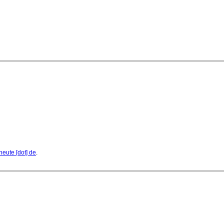
heute [dot] de
.