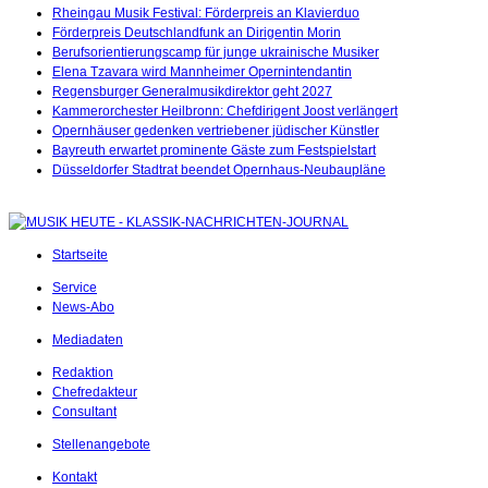
Rheingau Musik Festival: Förderpreis an Klavierduo
Förderpreis Deutschlandfunk an Dirigentin Morin
Berufsorientierungscamp für junge ukrainische Musiker
Elena Tzavara wird Mannheimer Opernintendantin
Regensburger Generalmusikdirektor geht 2027
Kammerorchester Heilbronn: Chefdirigent Joost verlängert
Opernhäuser gedenken vertriebener jüdischer Künstler
Bayreuth erwartet prominente Gäste zum Festspielstart
Düsseldorfer Stadtrat beendet Opernhaus-Neubaupläne
Startseite
Service
News-Abo
Mediadaten
Redaktion
Chefredakteur
Consultant
Stellenangebote
Kontakt