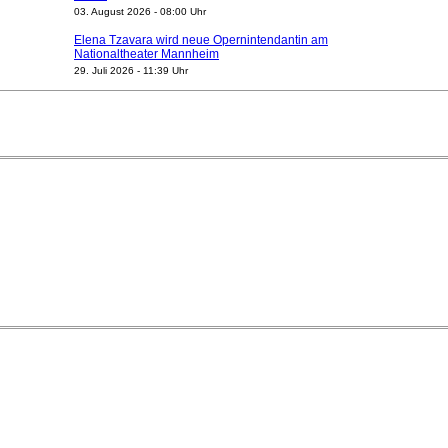
03. August 2026 - 08:00 Uhr
Elena Tzavara wird neue Opernintendantin am
Nationaltheater Mannheim
29. Juli 2026 - 11:39 Uhr
Regensburger Generalmusikdirektor Stefan Veselka
geht 2027
23. Juli 2026 - 17:27 Uhr
Kammerorchester Heilbronn: Chefdirigent Risto Joost
verlängert bis 2030
21. Juli 2026 - 13:08 Uhr
Opernhäuser gedenken vertriebener jüdischer
Ensemblemitglieder
20. Juli 2026 - 18:15 Uhr
Bayreuth erwartet prominente Gäste zum Start der
Festspiele
17. Juli 2026 - 18:03 Uhr
Düsseldorfer Stadtrat beendet Pläne für Opernhaus-
Neubau
16. Juli 2026 - 22:49 Uhr
Quatuor Ebène wird mit Bremer Musikfest-Preis
ausgezeichnet
04. August 2026 - 13:30 Uhr