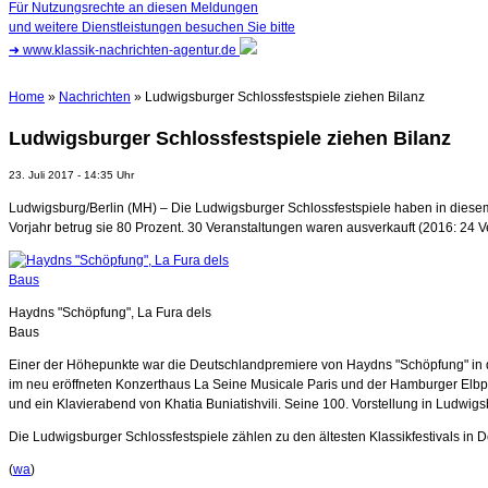
Für Nutzungsrechte an diesen Meldungen
und weitere Dienstleistungen besuchen Sie bitte
➜
www.klassik-nachrichten-agentur.de
Home
»
Nachrichten
» Ludwigsburger Schlossfestspiele ziehen Bilanz
Ludwigsburger Schlossfestspiele ziehen Bilanz
23. Juli 2017 - 14:35 Uhr
Ludwigsburg/Berlin (MH) – Die Ludwigsburger Schlossfestspiele haben in diesem
Vorjahr betrug sie 80 Prozent. 30 Veranstaltungen waren ausverkauft (2016: 24 V
Haydns "Schöpfung", La Fura dels
Baus
Einer der Höhepunkte war die Deutschlandpremiere von Haydns "Schöpfung" in d
im neu eröffneten Konzerthaus La Seine Musicale Paris und der Hamburger Elbphi
und ein Klavierabend von Khatia Buniatishvili. Seine 100. Vorstellung in Ludwigsb
Die Ludwigsburger Schlossfestspiele zählen zu den ältesten Klassikfestivals in D
(
wa
)