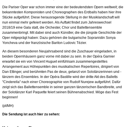
Die Pariser Oper war schon immer eine der bedeutendsten Opern weltweit; die
bekanntesten Komponisten und Choreographen des Erdballs haben hier ihre
Stücke aufgeführt. Diese herausragende Stellung in der Musiklandschaft will
nun einmal mehr gefeiert werden. Als Auftakt findet zum Jahreswechsel
2018/19 eine Gala statt, die Orchester, Chor und Ballettensemble
zusammenbringt. Mit dabei sind auch Künstler, die die jüngste Geschichte der
Oper mitgeprägt haben: Dazu gehören die bulgarische Sopranistin Sonya
Yoncheva und der französische Bariton Ludovic Tézier.
An diesem besonderen Neujahrsabend sind die Zuschauer eingeladen, in
beiden Opernhäusern ganz vorne mit dabei zu sein. In der Opéra Garnier
erwartet sie ein von Vincent Huguet einfühlsam zusammengestelltes
Arrangement aus Höhepunkten des musikalischen Repertoires, dirigiert von
Dan Ettinger, und berühmten Pas de deux, getanzt von Solotänzerinnen und -
tänzern des Ensembles. In der Opéra Bastille wird der dritte Akt des Balletts
"Cinderella" nach einer Choreographie von Rudolf Nurejew aufgeführt. Dafür
zeigt sich das Ballettensemble in seiner ganzen tänzerischen Bandbreite, und
der Solotänzer Karl Paquette feiert seinen Bühnenabschied. Möge das Fest
beginnen!
(pt/MH)
Die Sendung ist auch hier zu sehen: