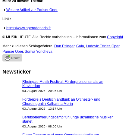
Mehr zu diesem Thema:
➜
Weitere Artikel zur Pariser Oper
Link:
➜
https://www.operadeparis.fr
© MUSIK HEUTE. Alle Rechte vorbehalten – Informationen zum
Copyright
Mehr zu diesen Schlagwörtern:
Dan Ettinger
,
Gala
,
Ludovic Tézier
,
Oper
,
Pariser Oper
,
Sonya Yoncheva
Newsticker
Rheingau Musik Festival: Förderpreis erstmals an
Klavierduo
03. August 2026 - 20:35 Uhr
Förderpreis Deutschlandfunk an Orchester- und
Chordirigentin Katharina Morin
03. August 2026 - 13:17 Uhr
Berufsorientierungscamp für junge ukrainische Musiker
startet
03. August 2026 - 08:00 Uhr