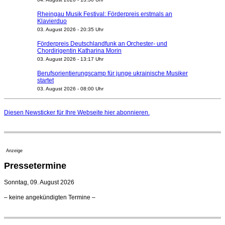
Rheingau Musik Festival: Förderpreis erstmals an
Klavierduo
03. August 2026 - 20:35 Uhr
Förderpreis Deutschlandfunk an Orchester- und
Chordirigentin Katharina Morin
03. August 2026 - 13:17 Uhr
Berufsorientierungscamp für junge ukrainische Musiker
startet
03. August 2026 - 08:00 Uhr
Elena Tzavara wird neue Opernintendantin am
Nationaltheater Mannheim
Diesen Newsticker für Ihre Webseite
hier
abonnieren.
29. Juli 2026 - 11:39 Uhr
Regensburger Generalmusikdirektor Stefan Veselka
geht 2027
23. Juli 2026 - 17:27 Uhr
Anzeige
Kammerorchester Heilbronn: Chefdirigent Risto Joost
Pressetermine
verlängert bis 2030
21. Juli 2026 - 13:08 Uhr
Sonntag, 09. August 2026
Opernhäuser gedenken vertriebener jüdischer
– keine angekündigten Termine –
Ensemblemitglieder
20. Juli 2026 - 18:15 Uhr
Bayreuth erwartet prominente Gäste zum Start der