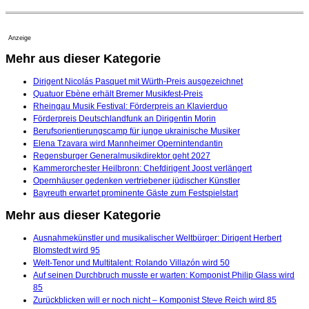
Anzeige
Mehr aus dieser Kategorie
Dirigent Nicolás Pasquet mit Würth-Preis ausgezeichnet
Quatuor Ebène erhält Bremer Musikfest-Preis
Rheingau Musik Festival: Förderpreis an Klavierduo
Förderpreis Deutschlandfunk an Dirigentin Morin
Berufsorientierungscamp für junge ukrainische Musiker
Elena Tzavara wird Mannheimer Opernintendantin
Regensburger Generalmusikdirektor geht 2027
Kammerorchester Heilbronn: Chefdirigent Joost verlängert
Opernhäuser gedenken vertriebener jüdischer Künstler
Bayreuth erwartet prominente Gäste zum Festspielstart
Mehr aus dieser Kategorie
Ausnahmekünstler und musikalischer Weltbürger: Dirigent Herbert
Blomstedt wird 95
Welt-Tenor und Multitalent: Rolando Villazón wird 50
Auf seinen Durchbruch musste er warten: Komponist Philip Glass wird
85
Zurückblicken will er noch nicht – Komponist Steve Reich wird 85