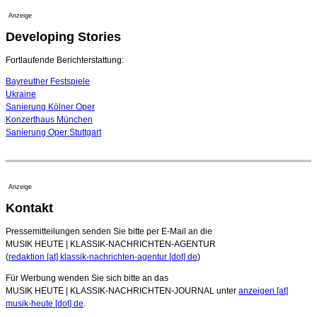
Festspiele
Anzeige
17. Juli 2026 - 18:03 Uhr
Developing Stories
Dirigent Nicolás Pasquet mit Würth-Preis der
Jeunesses Musicales ausgezeichnet
07. August 2026 - 13:20 Uhr
Fortlaufende Berichterstattung:
Bayreuther Festspiele
Ukraine
Sanierung Kölner Oper
Konzerthaus München
Sanierung Oper Stuttgart
Anzeige
Kontakt
Pressemitteilungen senden Sie bitte per E-Mail an die
MUSIK HEUTE | KLASSIK-NACHRICHTEN-AGENTUR
(
redaktion [at] klassik-nachrichten-agentur [dot] de
)
Für Werbung wenden Sie sich bitte an das
MUSIK HEUTE | KLASSIK-NACHRICHTEN-JOURNAL unter
anzeigen [at]
musik-heute [dot] de
.