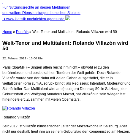
Für Nutzungsrechte an diesen Meldungen
und weitere Dienstleistungen besuchen Sie bitte
➜
www.klassik-nachrichten-agentur.de
Home
»
Porträts
» Welt-Tenor und Multitalent: Rolando Villazón wird 50
Welt-Tenor und Multitalent: Rolando Villazón wird
50
22. Februar 2022 - 10:00 Uhr
Paris (dpa/MH) – Singen allein reicht ihm nicht – obwohl er zu den
berühmtesten und bestbezahlten Tenören der Welt gehört. Doch Rolando
Villazón wurde von der Natur mit vielen Gaben ausgestattet, die er in
vielfältigster Form zum Ausdruck bringt: als Regisseur, Intendant, Moderator und
Schriftsteller. Das Multitalent wird am (heutigen) Dienstag 50. In Salzburg, der
Geburtsstadt von Wolfgang Amadeus Mozart, hat Villazón in sein Wiegenfest
hineingefeiert. Zusammen mit vielen Opernstars.
Rolando Villazón
Seit 2017 ist Villazón künstlerischer Leiter der Mozartwoche in Salzburg. Aber
nicht nur deshalb liegt ihm an seinem Geburtstag der Komponist so am Herzen.