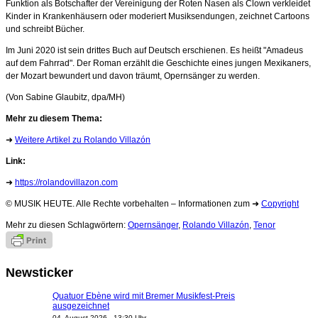
Funktion als Botschafter der Vereinigung der Roten Nasen als Clown verkleidet
Kinder in Krankenhäusern oder moderiert Musiksendungen, zeichnet Cartoons
und schreibt Bücher.
Im Juni 2020 ist sein drittes Buch auf Deutsch erschienen. Es heißt "Amadeus
auf dem Fahrrad". Der Roman erzählt die Geschichte eines jungen Mexikaners,
der Mozart bewundert und davon träumt, Opernsänger zu werden.
(Von Sabine Glaubitz, dpa/MH)
Mehr zu diesem Thema:
➜
Weitere Artikel zu Rolando Villazón
Link:
➜
https://rolandovillazon.com
© MUSIK HEUTE. Alle Rechte vorbehalten – Informationen zum ➜
Copyright
Mehr zu diesen Schlagwörtern:
Opernsänger
,
Rolando Villazón
,
Tenor
Newsticker
Quatuor Ebène wird mit Bremer Musikfest-Preis
ausgezeichnet
04. August 2026 - 13:30 Uhr