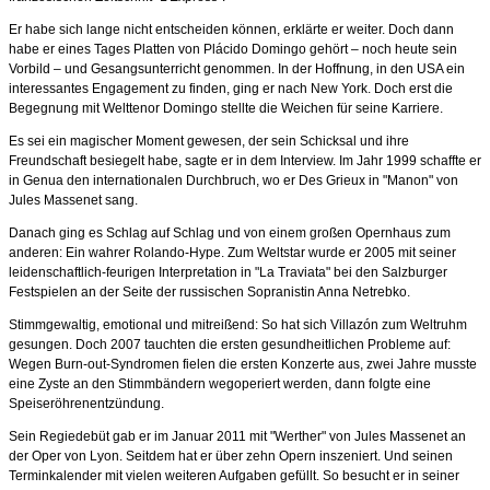
Er habe sich lange nicht entscheiden können, erklärte er weiter. Doch dann
habe er eines Tages Platten von Plácido Domingo gehört – noch heute sein
Vorbild – und Gesangsunterricht genommen. In der Hoffnung, in den USA ein
interessantes Engagement zu finden, ging er nach New York. Doch erst die
Begegnung mit Welttenor Domingo stellte die Weichen für seine Karriere.
Es sei ein magischer Moment gewesen, der sein Schicksal und ihre
Freundschaft besiegelt habe, sagte er in dem Interview. Im Jahr 1999 schaffte er
in Genua den internationalen Durchbruch, wo er Des Grieux in "Manon" von
Jules Massenet sang.
Danach ging es Schlag auf Schlag und von einem großen Opernhaus zum
anderen: Ein wahrer Rolando-Hype. Zum Weltstar wurde er 2005 mit seiner
leidenschaftlich-feurigen Interpretation in "La Traviata" bei den Salzburger
Festspielen an der Seite der russischen Sopranistin Anna Netrebko.
Stimmgewaltig, emotional und mitreißend: So hat sich Villazón zum Weltruhm
gesungen. Doch 2007 tauchten die ersten gesundheitlichen Probleme auf:
Wegen Burn-out-Syndromen fielen die ersten Konzerte aus, zwei Jahre musste
eine Zyste an den Stimmbändern wegoperiert werden, dann folgte eine
Speiseröhrenentzündung.
Sein Regiedebüt gab er im Januar 2011 mit "Werther" von Jules Massenet an
der Oper von Lyon. Seitdem hat er über zehn Opern inszeniert. Und seinen
Terminkalender mit vielen weiteren Aufgaben gefüllt. So besucht er in seiner