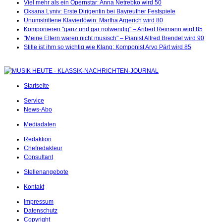
Viel mehr als ein Opernstar: Anna Netrebko wird 50
Oksana Lyniv: Erste Dirigentin bei Bayreuther Festspiele
Unumstrittene Klavierlöwin: Martha Argerich wird 80
Komponieren "ganz und gar notwendig" – Aribert Reimann wird 85
"Meine Eltern waren nicht musisch" – Pianist Alfred Brendel wird 90
Stille ist ihm so wichtig wie Klang: Komponist Arvo Pärt wird 85
Startseite
Service
News-Abo
Mediadaten
Redaktion
Chefredakteur
Consultant
Stellenangebote
Kontakt
Impressum
Datenschutz
Copyright