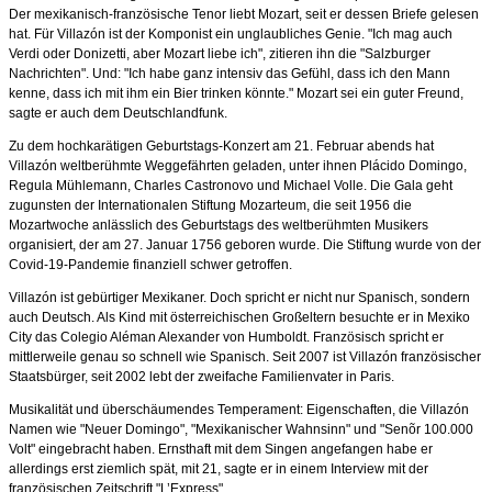
Der mexikanisch-französische Tenor liebt Mozart, seit er dessen Briefe gelesen
hat. Für Villazón ist der Komponist ein unglaubliches Genie. "Ich mag auch
Verdi oder Donizetti, aber Mozart liebe ich", zitieren ihn die "Salzburger
Nachrichten". Und: "Ich habe ganz intensiv das Gefühl, dass ich den Mann
kenne, dass ich mit ihm ein Bier trinken könnte." Mozart sei ein guter Freund,
sagte er auch dem Deutschlandfunk.
Zu dem hochkarätigen Geburtstags-Konzert am 21. Februar abends hat
Villazón weltberühmte Weggefährten geladen, unter ihnen Plácido Domingo,
Regula Mühlemann, Charles Castronovo und Michael Volle. Die Gala geht
zugunsten der Internationalen Stiftung Mozarteum, die seit 1956 die
Mozartwoche anlässlich des Geburtstags des weltberühmten Musikers
organisiert, der am 27. Januar 1756 geboren wurde. Die Stiftung wurde von der
Covid-19-Pandemie finanziell schwer getroffen.
Villazón ist gebürtiger Mexikaner. Doch spricht er nicht nur Spanisch, sondern
auch Deutsch. Als Kind mit österreichischen Großeltern besuchte er in Mexiko
City das Colegio Aléman Alexander von Humboldt. Französisch spricht er
mittlerweile genau so schnell wie Spanisch. Seit 2007 ist Villazón französischer
Staatsbürger, seit 2002 lebt der zweifache Familienvater in Paris.
Musikalität und überschäumendes Temperament: Eigenschaften, die Villazón
Namen wie "Neuer Domingo", "Mexikanischer Wahnsinn" und "Senõr 100.000
Volt" eingebracht haben. Ernsthaft mit dem Singen angefangen habe er
allerdings erst ziemlich spät, mit 21, sagte er in einem Interview mit der
französischen Zeitschrift "L’Express".