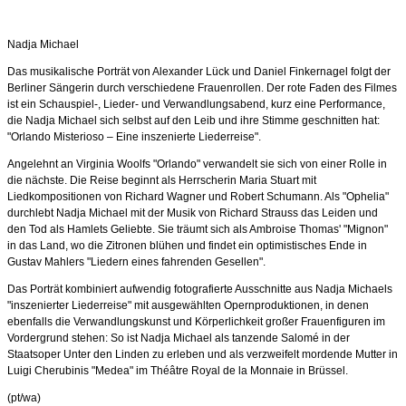
Nadja Michael
Das musikalische Porträt von Alexander Lück und Daniel Finkernagel folgt der
Berliner Sängerin durch verschiedene Frauenrollen. Der rote Faden des Filmes
ist ein Schauspiel-, Lieder- und Verwandlungsabend, kurz eine Performance,
die Nadja Michael sich selbst auf den Leib und ihre Stimme geschnitten hat:
"Orlando Misterioso – Eine inszenierte Liederreise".
Angelehnt an Virginia Woolfs "Orlando" verwandelt sie sich von einer Rolle in
die nächste. Die Reise beginnt als Herrscherin Maria Stuart mit
Liedkompositionen von Richard Wagner und Robert Schumann. Als "Ophelia"
durchlebt Nadja Michael mit der Musik von Richard Strauss das Leiden und
den Tod als Hamlets Geliebte. Sie träumt sich als Ambroise Thomas' "Mignon"
in das Land, wo die Zitronen blühen und findet ein optimistisches Ende in
Gustav Mahlers "Liedern eines fahrenden Gesellen".
Das Porträt kombiniert aufwendig fotografierte Ausschnitte aus Nadja Michaels
"inszenierter Liederreise" mit ausgewählten Opernproduktionen, in denen
ebenfalls die Verwandlungskunst und Körperlichkeit großer Frauenfiguren im
Vordergrund stehen: So ist Nadja Michael als tanzende Salomé in der
Staatsoper Unter den Linden zu erleben und als verzweifelt mordende Mutter in
Luigi Cherubinis "Medea" im Théâtre Royal de la Monnaie in Brüssel.
(pt/wa)