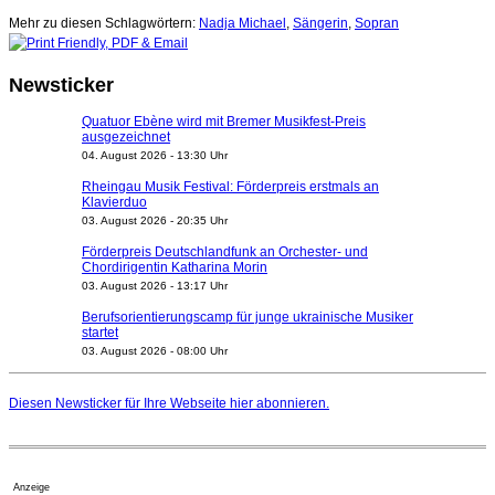
Mehr zu diesen Schlagwörtern:
Nadja Michael
,
Sängerin
,
Sopran
Newsticker
Quatuor Ebène wird mit Bremer Musikfest-Preis
ausgezeichnet
04. August 2026 - 13:30 Uhr
Rheingau Musik Festival: Förderpreis erstmals an
Klavierduo
03. August 2026 - 20:35 Uhr
Förderpreis Deutschlandfunk an Orchester- und
Chordirigentin Katharina Morin
03. August 2026 - 13:17 Uhr
Berufsorientierungscamp für junge ukrainische Musiker
startet
03. August 2026 - 08:00 Uhr
Elena Tzavara wird neue Opernintendantin am
Nationaltheater Mannheim
Diesen Newsticker für Ihre Webseite
hier
abonnieren.
29. Juli 2026 - 11:39 Uhr
Regensburger Generalmusikdirektor Stefan Veselka
geht 2027
23. Juli 2026 - 17:27 Uhr
Anzeige