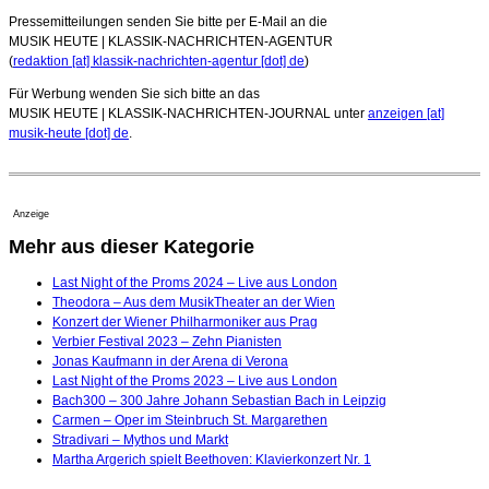
Pressemitteilungen senden Sie bitte per E-Mail an die
MUSIK HEUTE | KLASSIK-NACHRICHTEN-AGENTUR
(
redaktion [at] klassik-nachrichten-agentur [dot] de
)
Für Werbung wenden Sie sich bitte an das
MUSIK HEUTE | KLASSIK-NACHRICHTEN-JOURNAL unter
anzeigen [at]
musik-heute [dot] de
.
Anzeige
Mehr aus dieser Kategorie
Last Night of the Proms 2024 – Live aus London
Theodora – Aus dem MusikTheater an der Wien
Konzert der Wiener Philharmoniker aus Prag
Verbier Festival 2023 – Zehn Pianisten
Jonas Kaufmann in der Arena di Verona
Last Night of the Proms 2023 – Live aus London
Bach300 – 300 Jahre Johann Sebastian Bach in Leipzig
Carmen – Oper im Steinbruch St. Margarethen
Stradivari – Mythos und Markt
Martha Argerich spielt Beethoven: Klavierkonzert Nr. 1