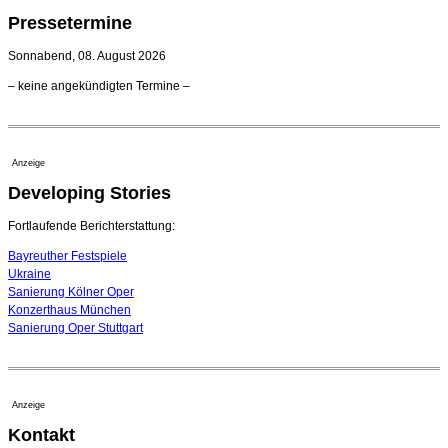
Kammerorchester Heilbronn: Chefdirigent Risto Joost
Pressetermine
verlängert bis 2030
21. Juli 2026 - 13:08 Uhr
Sonnabend, 08. August 2026
Opernhäuser gedenken vertriebener jüdischer
– keine angekündigten Termine –
Ensemblemitglieder
20. Juli 2026 - 18:15 Uhr
Bayreuth erwartet prominente Gäste zum Start der
Festspiele
Anzeige
17. Juli 2026 - 18:03 Uhr
Developing Stories
Dirigent Nicolás Pasquet mit Würth-Preis der
Jeunesses Musicales ausgezeichnet
07. August 2026 - 13:20 Uhr
Fortlaufende Berichterstattung:
Bayreuther Festspiele
Ukraine
Sanierung Kölner Oper
Konzerthaus München
Sanierung Oper Stuttgart
Anzeige
Kontakt