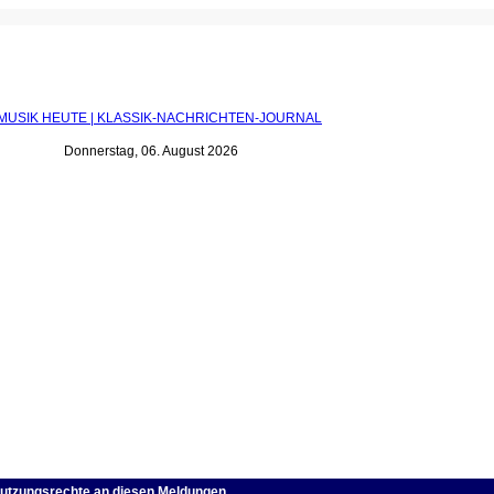
orngolds Oper "Violanta"
feiert Premiere in Berlin |
MUSIK HEUTE
Donnerstag, 06. August 2026
utzungsrechte an diesen Meldungen