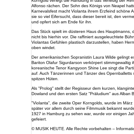
Korngold verlegt die Handlung in das Venedig der Rena
Alfonso rächen. Der Sohn des Königs von Neapel hatte
Karnevalsfest macht Violanta ihrem Erzfeind schöne 
sie so viel Eifersucht, dass dieser bereit ist, den ver
und opfert sich am Ende für ihn.
Das Stück spielt im düsteren Haus des Hauptmanns, da
nicht bis hierhin vor. Die raffiniert ausgeleuchtete 
Violantas Gefühlen plastisch darzustellen, haben He
oben windet.
Der amerikanischen Sopranistin Laura Wilde gelingt es,
Bariton Olafur Sigurdarson verkörpert stimmgewaltig ih
koreanische Tenor Kangyoon Shine Lee singt die Partie
auf. Auch Tänzerinnen und Tänzer des Opernballetts si
spitzen Hüten.
Als "Prolog" stellt der Regisseur dem kurzen, klangin
Dowland und den ersten Satz "Präludium" aus Alban Be
"Violanta", die zweite Oper Korngolds, wurde im März
später vor allem durch seine Filmmusik bekannt wurde
1927 in Hamburg zu sehen war, wurde vor einigen Ja
gefeiert.
© MUSIK HEUTE. Alle Rechte vorbehalten – Informa