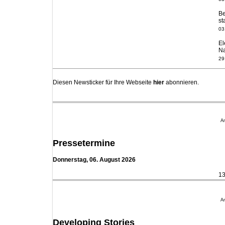
Be
st
03
El
Na
29
Re
ge
Diesen Newsticker für Ihre Webseite
hier
abonnieren.
23
Ka
ve
21
An
Op
En
Pressetermine
20
Donnerstag, 06. August 2026
Ba
Fe
13
17
Dü
N
An
16
Developing Stories
Qu