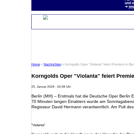
und w
➜
www
Home
»
Nachrichten
» Korngolds Oper "Violanta" feiert Premiere in Berl
Korngolds Oper "Violanta" feiert Premie
25. Januar 2026 - 20:08 Uhr
Berlin (MH) – Erstmals hat die Deutsche Oper Berlin E
70 Minuten langen Einakters wurde am Sonntagabend 
Regisseur David Hermann verantwortlich. Am Pult des
"Violanta"