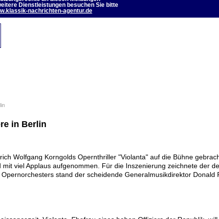
eitere Dienstleistungen besuchen Sie bitte
.klassik-nachrichten-agentur.de
in
re in Berlin
rich Wolfgang Korngolds Opernthriller "Violanta" auf die Bühne gebrac
mit viel Applaus aufgenommen. Für die Inszenierung zeichnete der de
 Opernorchesters stand der scheidende Generalmusikdirektor Donald 