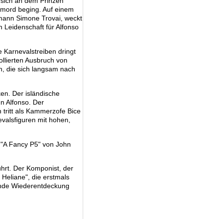
l sich an dem Prinzen
stmord beging. Auf einem
tmann Simone Trovai, weckt
n Leidenschaft für Alfonso
 Karnevalstreiben dringt
ollierten Ausbruch von
n, die sich langsam nach
ken. Der isländische
hn Alfonso. Der
 tritt als Kammerzofe Bice
evalsfiguren mit hohen,
k "A Fancy P5" von John
hrt. Der Komponist, der
Heliane", die erstmals
ende Wiederentdeckung