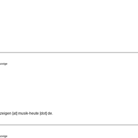
sgezeichnet
. August 2026 - 13:30 Uhr
zeige
zeigen [at] musik-heute [dot] de
.
zeige