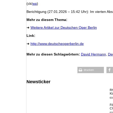
(ck/
wa
)
Berichtigung (27.01.2026 – 15:42 Uhr): Im vierten Absat
Mehr zu diesem Thema:
➜
Weitere Artikel zur Deutschen Oper Berlin
Link:
➜
http://www.deutscheoperberlin.de
Mehr zu diesen Schlagwörtern:
David Hermann
,
Deu
drucken
Newsticker
Rh
Kl
03
Fö
Ch
03