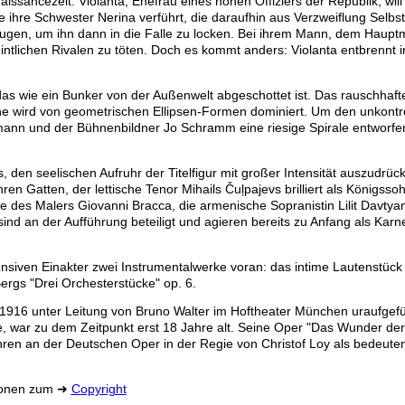
issancezeit. Violanta, Ehefrau eines hohen Offiziers der Republik, wil
 ihre Schwester Nerina verführt, die daraufhin aus Verzweiflung Selb
Augen, um ihn dann in die Falle zu locken. Bei ihrem Mann, dem Haup
meintlichen Rivalen zu töten. Doch es kommt anders: Violanta entbrennt i
s wie ein Bunker von der Außenwelt abgeschottet ist. Das rauschhafte
Bühne wird von geometrischen Ellipsen-Formen dominiert. Um den unkontr
rmann und der Bühnenbildner Jo Schramm eine riesige Spirale entworfe
 den seelischen Aufruhr der Titelfigur mit großer Intensität auszudrüc
ren Gatten, der lettische Tenor Mihails Čuļpajevs brilliert als Königsso
 des Malers Giovanni Bracca, die armenische Sopranistin Lilit Davtyan
nd an der Aufführung beteiligt und agieren bereits zu Anfang als Karn
tensiven Einakter zwei Instrumentalwerke voran: das intime Lautenstüc
rgs "Drei Orchesterstücke" op. 6.
 1916 unter Leitung von Bruno Walter im Hoftheater München uraufgefü
, war zu dem Zeitpunkt erst 18 Jahre alt. Seine Oper "Das Wunder der 
hren an der Deutschen Oper in der Regie von Christof Loy als bedeut
tionen zum ➜
Copyright