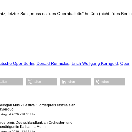
z, letzter Satz, muss es "des Opernballetts" heißen (nicht: "des Berline
tsche Oper Berlin
,
Donald Runnicles
,
Erich Wolfgang Korngold
,
Oper
teilen
teilen
teilen
teilen
eingau Musik Festival: Förderpreis erstmals an
avierduo
. August 2026 - 20:35 Uhr
rderpreis Deutschlandfunk an Orchester- und
ordirigentin Katharina Morin
. August 2026 - 13:17 Uhr