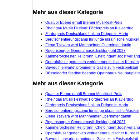
Mehr aus dieser Kategorie
Quatuor Ebène erhält Bremer Musikfest-Preis
Rheingau Musik Festival: Förderpreis an Klavierduo
Förderpreis Deutschlandfunk an Dirigentin Morin
Berufsorientierungscamp für junge ukrainische Musiker
Elena Tzavara wird Mannheimer Opernintendantin
Regensburger Generalmusikdirektor geht 2027
Kammerorchester Heilbronn: Chefdirigent Joost verläng
Opernhäuser gedenken vertriebener jüdischer Künstler
Bayreuth erwartet prominente Gäste zum Festspielstart
Düsseldorfer Stadtrat beendet Opernhaus-Neubauplän
Mehr aus dieser Kategorie
Quatuor Ebène erhält Bremer Musikfest-Preis
Rheingau Musik Festival: Förderpreis an Klavierduo
Förderpreis Deutschlandfunk an Dirigentin Morin
Berufsorientierungscamp für junge ukrainische Musiker
Elena Tzavara wird Mannheimer Opernintendantin
Regensburger Generalmusikdirektor geht 2027
Kammerorchester Heilbronn: Chefdirigent Joost verläng
Opernhäuser gedenken vertriebener jüdischer Künstler
Bayreuth erwartet prominente Gäste zum Festspielstart