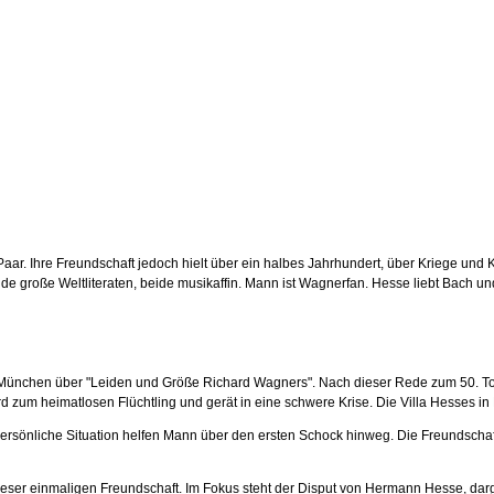
r. Ihre Freundschaft jedoch hielt über ein halbes Jahrhundert, über Kriege und K
eide große
Weltliteraten, beide musikaffin. Mann ist Wagnerfan. Hesse liebt Bach u
München über "Leiden und Größe Richard Wagners". Nach dieser Rede zum 50. Tode
zum heimatlosen Flüchtling und gerät in eine schwere Krise. Die Villa Hesses in 
rsönliche Situation helfen Mann über den ersten Schock hinweg. Die Freundschaft 
eser einmaligen Freundschaft. Im Fokus steht der Disput von Hermann Hesse, darge