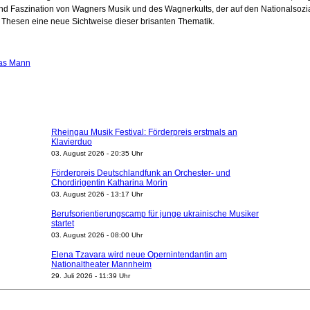
nd Faszination von Wagners Musik und des Wagnerkults, der auf den Nationalsoziali
hesen eine neue Sichtweise dieser brisanten Thematik.
as Mann
Rheingau Musik Festival: Förderpreis erstmals an
Klavierduo
03. August 2026 - 20:35 Uhr
Förderpreis Deutschlandfunk an Orchester- und
Chordirigentin Katharina Morin
03. August 2026 - 13:17 Uhr
Berufsorientierungscamp für junge ukrainische Musiker
startet
03. August 2026 - 08:00 Uhr
Elena Tzavara wird neue Opernintendantin am
Nationaltheater Mannheim
29. Juli 2026 - 11:39 Uhr
Regensburger Generalmusikdirektor Stefan Veselka
geht 2027