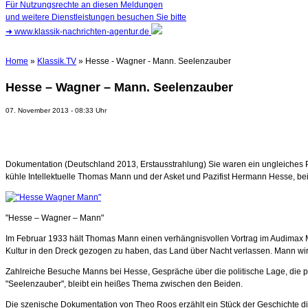
Für Nutzungsrechte an diesen Meldungen
und weitere Dienstleistungen besuchen Sie bitte
➜
www.klassik-nachrichten-agentur.de
Home
»
Klassik.TV
» Hesse - Wagner - Mann. Seelenzauber
Hesse – Wagner – Mann. Seelenzauber
07. November 2013 - 08:33 Uhr
Dokumentation (Deutschland 2013, Erstausstrahlung) Sie waren ein ungleiches Paa
kühle Intellektuelle Thomas Mann und der Asket und Pazifist Hermann Hesse, b
"Hesse – Wagner – Mann"
Im Februar 1933 hält Thomas Mann einen verhängnisvollen Vortrag im Audimax 
Kultur in den Dreck gezogen zu haben, das Land über Nacht verlassen. Mann wird 
Zahlreiche Besuche Manns bei Hesse, Gespräche über die politische Lage, die pe
"Seelenzauber", bleibt ein heißes Thema zwischen den Beiden.
Die szenische Dokumentation von Theo Roos erzählt ein Stück der Geschichte di