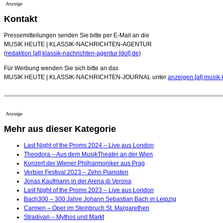
Anzeige
Kontakt
Pressemitteilungen senden Sie bitte per E-Mail an die
MUSIK HEUTE | KLASSIK-NACHRICHTEN-AGENTUR
(
redaktion [at] klassik-nachrichten-agentur [dot] de
)
Für Werbung wenden Sie sich bitte an das
MUSIK HEUTE | KLASSIK-NACHRICHTEN-JOURNAL unter
anzeigen [at] musik-
Anzeige
Mehr aus dieser Kategorie
Last Night of the Proms 2024 – Live aus London
Theodora – Aus dem MusikTheater an der Wien
Konzert der Wiener Philharmoniker aus Prag
Verbier Festival 2023 – Zehn Pianisten
Jonas Kaufmann in der Arena di Verona
Last Night of the Proms 2023 – Live aus London
Bach300 – 300 Jahre Johann Sebastian Bach in Leipzig
Carmen – Oper im Steinbruch St. Margarethen
Stradivari – Mythos und Markt