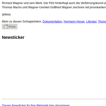
Richard Wagner und sein Werk. Der Film hinterfragt auch die Verführungskunst u
Thomas Macho und Wagner-Urenkel Gottfried Wagner zeichnen mit provokanten T
(pt/wa)
Mehr zu diesen Schlagwörtern:
Dokumentation
,
Hermann Hesse
,
Literatur
,
Thom
Newsticker
Diesen Newsticker für Ihre Webseite
hier
abonnieren.