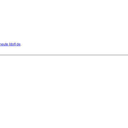
heute [dot] de
.