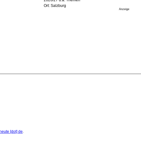
17. Juli 2026 - 18:03 Uhr
Ort: Salzburg
Düsseldorfer Stadtrat beendet Pläne für Opernhaus-
Anzeige
Neubau
16. Juli 2026 - 22:49 Uhr
Quatuor Ebène wird mit Bremer Musikfest-Preis
ausgezeichnet
04. August 2026 - 13:30 Uhr
heute [dot] de
.