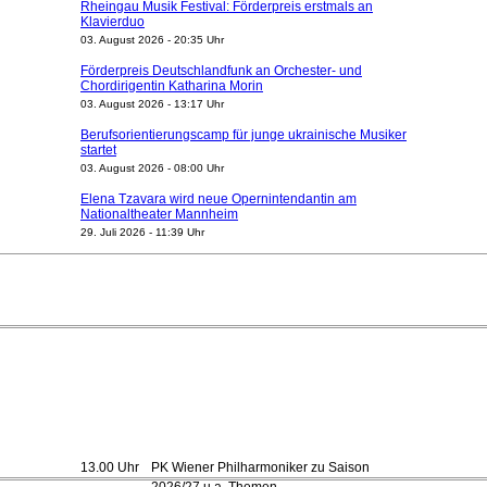
Rheingau Musik Festival: Förderpreis erstmals an
Klavierduo
03. August 2026 - 20:35 Uhr
Förderpreis Deutschlandfunk an Orchester- und
Chordirigentin Katharina Morin
03. August 2026 - 13:17 Uhr
Berufsorientierungscamp für junge ukrainische Musiker
startet
03. August 2026 - 08:00 Uhr
Elena Tzavara wird neue Opernintendantin am
Nationaltheater Mannheim
29. Juli 2026 - 11:39 Uhr
Regensburger Generalmusikdirektor Stefan Veselka
geht 2027
23. Juli 2026 - 17:27 Uhr
Kammerorchester Heilbronn: Chefdirigent Risto Joost
verlängert bis 2030
21. Juli 2026 - 13:08 Uhr
Opernhäuser gedenken vertriebener jüdischer
Ensemblemitglieder
20. Juli 2026 - 18:15 Uhr
Bayreuth erwartet prominente Gäste zum Start der
13.00 Uhr
PK Wiener Philharmoniker zu Saison
Festspiele
2026/27 u.a. Themen