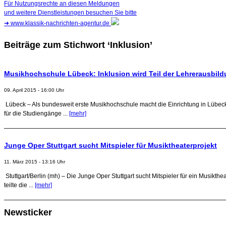
Für Nutzungsrechte an diesen Meldungen
und weitere Dienstleistungen besuchen Sie bitte
➜
www.klassik-nachrichten-agentur.de
Beiträge zum Stichwort ‘Inklusion’
Musikhochschule Lübeck: Inklusion wird Teil der Lehrerausbil
09. April 2015 - 16:00 Uhr
Lübeck – Als bundesweit erste Musikhochschule macht die Einrichtung in Lübeck 
für die Studiengänge ...
[mehr]
Junge Oper Stuttgart sucht Mitspieler für Musiktheaterprojekt
11. März 2015 - 13:16 Uhr
Stuttgart/Berlin (mh) – Die Junge Oper Stuttgart sucht Mitspieler für ein Musik
teilte die ...
[mehr]
Newsticker