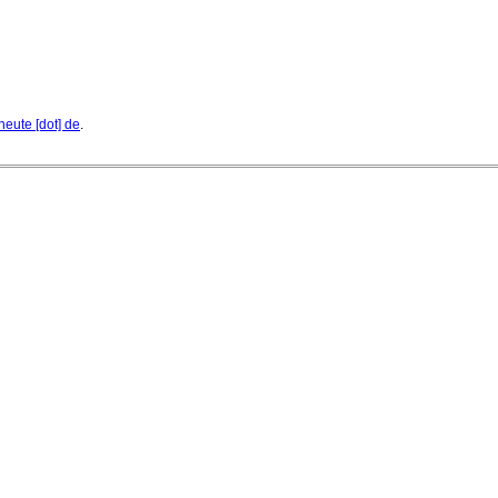
heute [dot] de
.