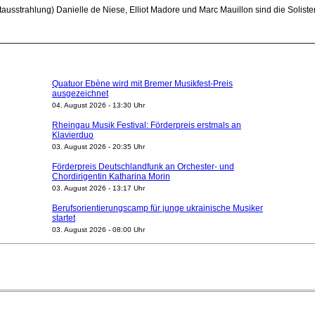
tausstrahlung) Danielle de Niese, Elliot Madore und Marc Mauillon sind die Soli
Quatuor Ebène wird mit Bremer Musikfest-Preis
ausgezeichnet
04. August 2026 - 13:30 Uhr
Rheingau Musik Festival: Förderpreis erstmals an
Klavierduo
03. August 2026 - 20:35 Uhr
Förderpreis Deutschlandfunk an Orchester- und
Chordirigentin Katharina Morin
03. August 2026 - 13:17 Uhr
Berufsorientierungscamp für junge ukrainische Musiker
startet
03. August 2026 - 08:00 Uhr
Elena Tzavara wird neue Opernintendantin am
Nationaltheater Mannheim
29. Juli 2026 - 11:39 Uhr
Regensburger Generalmusikdirektor Stefan Veselka
geht 2027
23. Juli 2026 - 17:27 Uhr