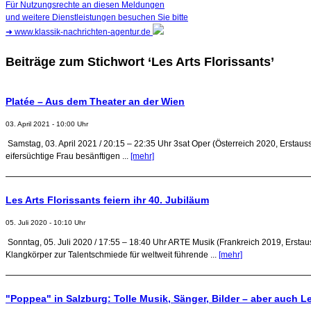
Für Nutzungsrechte an diesen Meldungen
und weitere Dienstleistungen besuchen Sie bitte
➜
www.klassik-nachrichten-agentur.de
Beiträge zum Stichwort ‘Les Arts Florissants’
Platée – Aus dem Theater an der Wien
03. April 2021 - 10:00 Uhr
Samstag, 03. April 2021 / 20:15 – 22:35 Uhr 3sat Oper (Österreich 2020, Erstausst
eifersüchtige Frau besänftigen ...
[mehr]
Les Arts Florissants feiern ihr 40. Jubiläum
05. Juli 2020 - 10:10 Uhr
Sonntag, 05. Juli 2020 / 17:55 – 18:40 Uhr ARTE Musik (Frankreich 2019, Erstau
Klangkörper zur Talentschmiede für weltweit führende ...
[mehr]
"Poppea" in Salzburg: Tolle Musik, Sänger, Bilder – aber auch Le