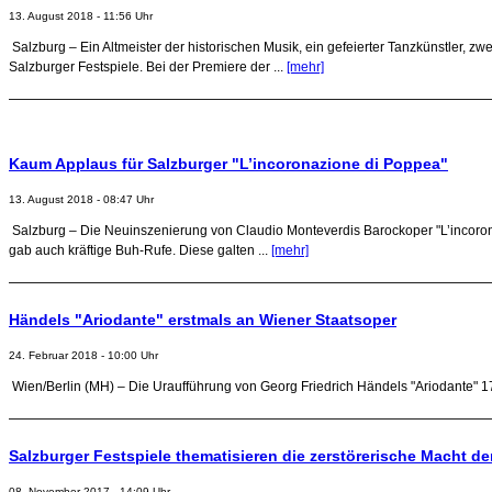
13. August 2018 - 11:56 Uhr
Salzburg – Ein Altmeister der historischen Musik, ein gefeierter Tanzkünstler, z
Salzburger Festspiele. Bei der Premiere der ...
[mehr]
Kaum Applaus für Salzburger "L’incoronazione di Poppea"
13. August 2018 - 08:47 Uhr
Salzburg – Die Neuinszenierung von Claudio Monteverdis Barockoper "L’incoron
gab auch kräftige Buh-Rufe. Diese galten ...
[mehr]
Händels "Ariodante" erstmals an Wiener Staatsoper
24. Februar 2018 - 10:00 Uhr
Wien/Berlin (MH) – Die Uraufführung von Georg Friedrich Händels "Ariodante" 17
Salzburger Festspiele thematisieren die zerstörerische Macht de
08. November 2017 - 14:09 Uhr